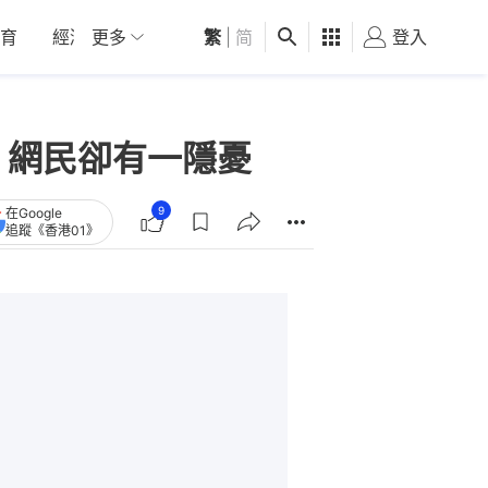
育
經濟
更多
01深圳
繁
觀點
|
简
健康
好食玩飛
登入
女
」網民卻有一隱憂
9
在Google
追蹤《香港01》