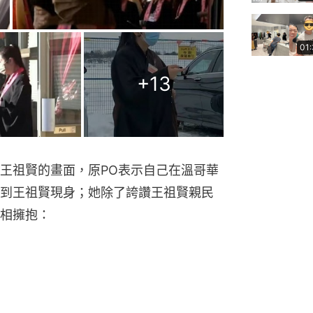
01
+
13
王祖賢的畫面，原PO表示自己在溫哥華
到王祖賢現身；她除了誇讚王祖賢親民
相擁抱：