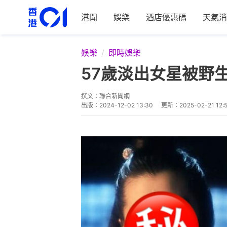
港聞
娛樂
酒店優惠碼
天氣消
娛樂
即時娛樂
57歲淡出女星被野
撰文：
聯合新聞網
出版：
2024-12-02 13:30
更新：
2025-02-21 12: