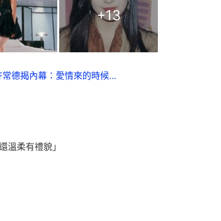
+
13
許常德揭內幕：愛情來的時候…
還溫柔有禮貌」