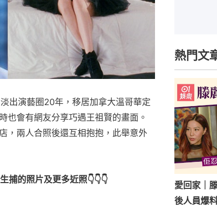
熱門文
已淡出演藝圈20年，移居加拿大溫哥華定
時也會有網友分享巧遇王祖賢的畫面。
店，兩人合照後還互相抱抱，此舉意外
的照片及更多近照👇👇👇
愛回家｜
後人員爆