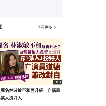
章
查看更多
01:31
滕麗名林淑敏不和再升級 自稱幕
料某人扮好人