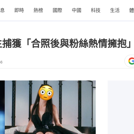
息
即時
熱榜
國際
中國
科技
生活
體
生捕獲「合照後與粉絲熱情擁抱
56