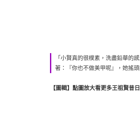
「小賢真的很樸素，洗盡鉛華的感
著：『你也不做美甲呢』，她搖頭
【圖輯】點圖放大看更多王祖賢昔日靚相