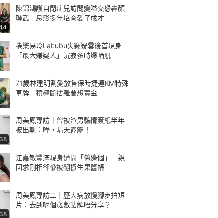
陳錦鴻護自閉症兒訪問變嗌交怒轟顏
聯武 息影多年培育愛子成才
:44
捲樂易玲Labubu失竊疑雲後首現身
「最大嫌疑人」沉寂多時爆晒肌
71歲林建明割愛放售保時捷連KM特殊
車牌 積極斷捨離曾想賣金
周美鳳專訪｜曾被渣男騙情簽紙半年
被出軌：嘩，晴天霹靂！
:38
江嘉敏豐滿現身遭問「係邊個」 親
回求刪相卻慘被翻搲生果舊帳
周美鳳專訪二｜歷大病放慢腳步拍短
片：去到呢個歲數點解唔分享？
:38