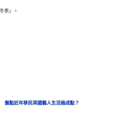
冬季」。
陳智燊拍片呻生活艱難　盤點近年移民英國藝人生活過成點？ 