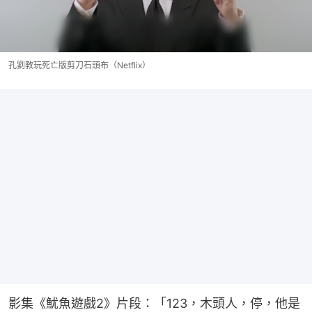
孔劉教玩死亡版剪刀石頭布（Netflix）
影集《魷魚遊戲2》片段：「123，木頭人，停，他是