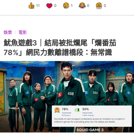
11
0
1
0
0
娛樂
電影
魷魚遊戲3｜結局被批爛尾「爛番茄
78%」網民力數離譜橋段：無常識