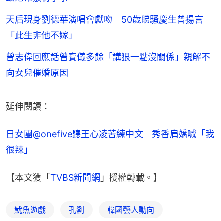
天后現身劉德華演唱會獻吻 50歲睇騷慶生曾揚言
「此生非他不嫁」
曾志偉回應話曾寶儀多餘「講狠一點沒關係」親解不
向女兒催婚原因
延伸閱讀：
日女團@onefive聽王心凌苦練中文　秀香肩嬌喊「我
很辣」
【本文獲「
TVBS新聞網
」授權轉載。】
魷魚遊戲
孔劉
韓國藝人動向