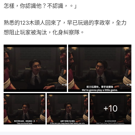
怎樣，你認識他？不認識，。」
熟悉的123木頭人回來了，早已玩過的李政宰，全力
想阻止玩家被淘汰，化身糾察隊。
+
10