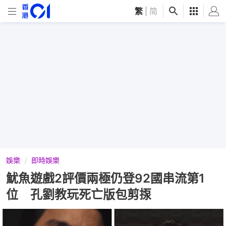
繁
|
简
娛樂
即時娛樂
魷魚遊戲2評價兩極仍登92國串流第1
位 孔劉教玩死亡版包剪揼