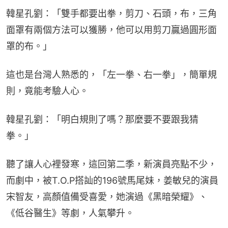
韓星孔劉：「雙手都要出拳，剪刀、石頭，布，三角
面罩有兩個方法可以獲勝，他可以用剪刀贏過圓形面
罩的布。」
這也是台灣人熟悉的，「左一拳、右一拳」，簡單規
則，竟能考驗人心。
韓星孔劉：「明白規則了嗎？那麼要不要跟我猜
拳。」
聽了讓人心裡發寒，這回第二季，新演員亮點不少，
而劇中，被T.O.P搭訕的196號馬尾妹，姜敏兒的演員
宋智友，高顏值備受喜愛，她演過《黑暗榮耀》、
《低谷醫生》等劇，人氣攀升。