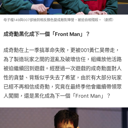
母子檔149與007卻抽到相反顏色變成敵對陣營，被迫自相殘殺。（劇照）
成奇勳黑化成下一個「Front Man」？
成奇勳在上一季搞革命失敗，更被001黃仁昊帶走，
為了製造玩家之間的混亂及破壞信任，組織放他活路
被迫繼續回到遊戲。經歷過一次遊戲的成奇勳面對人
性的貪婪、背叛似乎失去了希望，由於有大部分玩家
已經不再相信成奇勳，究竟在最終季他會繼續帶領眾
人闖關，還是黑化成為下一個「Front Man」？