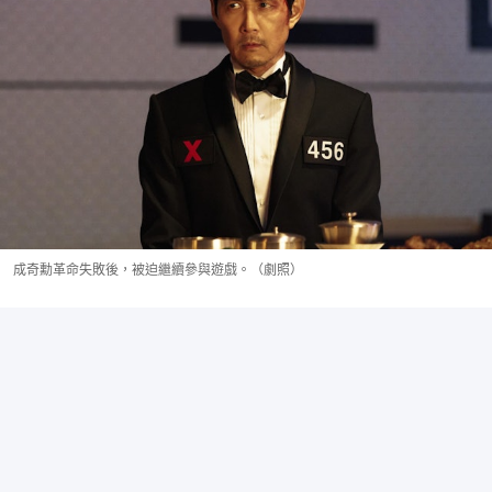
成奇勳革命失敗後，被迫繼續參與遊戲。（劇照）