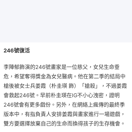
246號復活
李陣郁飾演的246號畫家是一位慈父，女兒生命垂
危，希望奪得獎金為女兒醫病。他在第二季的結局中
槍後被女士兵姜霞（朴圭瑛 飾）「搶殺」，不過姜霞
會救起246號。早前朴圭瑛在IG不小心洩密，證明
246號會有更多戲份。另外，在網絡上瘋傳的最終季
版本中，有指負責人安排姜霞與畫家進行一場遊戲，
雙方要選擇放棄自己的生命而換得孩子的生存機會。