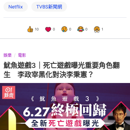
Netflix
TVBS新聞網
10
0
0
0
1
娛樂
電影
魷魚遊戲3｜死亡遊戲曝光重要角色翻
生 李政宰黑化對決李秉憲？