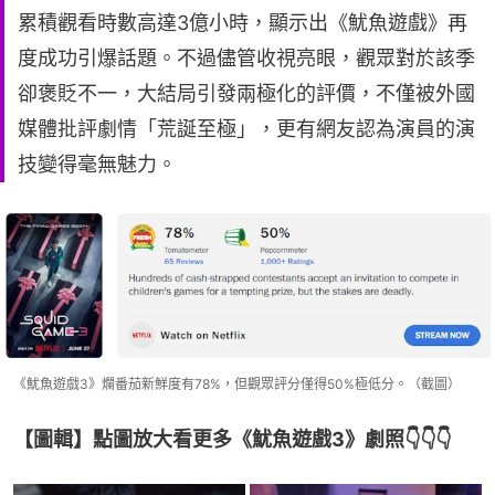
累積觀看時數高達3億小時，顯示出《魷魚遊戲》再
度成功引爆話題。不過儘管收視亮眼，觀眾對於該季
卻褒貶不一，大結局引發兩極化的評價，不僅被外國
媒體批評劇情「荒誕至極」，更有網友認為演員的演
技變得毫無魅力。
《魷魚遊戲3》爛番茄新鮮度有78%，但觀眾評分僅得50%極低分。（截圖）
【圖輯】點圖放大看更多《魷魚遊戲3》劇照👇👇👇