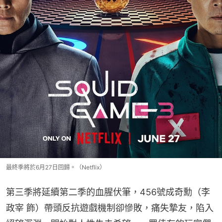
最終季將於6月27日回歸。（Netflix）
第三季將延續第二季的血腥伏筆，456號成奇勳（李
政宰 飾）帶頭反抗遊戲機制卻慘敗，痛失摯友，陷入