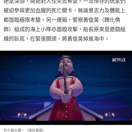
絕望深淵，開始對人性失去希望。一眾倖存的玩家們
被迫參與更加血腥的死亡關卡，無論意志力及體能上
都面臨極限考驗。另一邊箱，警察黃俊昊（魏化儁 
飾）組成的海上小隊亦面臨攻擊，船長原來是遊戲組
織的臥底，在緊張關頭，將黃俊昊掉進海中。
死亡跳大繩。（預告畫面）