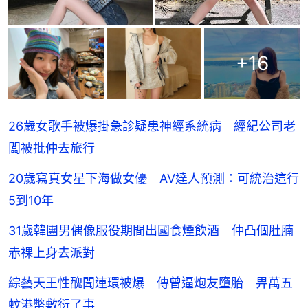
+
16
26歲女歌手被爆掛急診疑患神經系統病 經紀公司老
闆被批仲去旅行
20歲寫真女星下海做女優 AV達人預測：可統治這行
5到10年
31歲韓團男偶像服役期間出國食煙飲酒 仲凸個肚腩
赤裸上身去派對
綜藝天王性醜聞連環被爆 傳曾逼炮友墮胎 畀萬五
蚊港幣敷衍了事