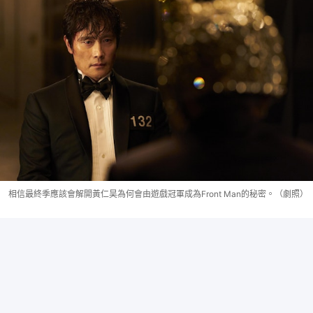
相信最終季應該會解開黃仁昊為何會由遊戲冠軍成為Front Man的秘密。（劇照）