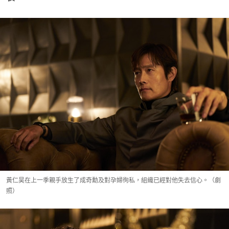
黃仁昊在上一季親手放生了成奇勳及對孕婦徇私，組織已經對他失去信心。（劇
照）