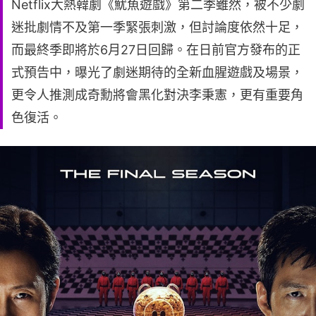
Netflix大熱韓劇《魷魚遊戲》第二季雖然，被不少劇
迷批劇情不及第一季緊張刺激，但討論度依然十足，
而最終季即將於6月27日回歸。在日前官方發布的正
式預告中，曝光了劇迷期待的全新血腥遊戲及場景，
更令人推測成奇勳將會黑化對決李秉憲，更有重要角
色復活。