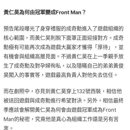
黃仁昊為何由冠軍變成Front Man？
預告尾段曝光了身穿禮服的成奇勳進入了遊戲組織的
核心範圍，而黃仁昊則脫下面罩正面迎接對方。成奇
勳極有可能再次成為遊戲大贏家才獲得「厚待」，並
有機會與組織高層見面。不過黃仁昊在上一季親手放
生了成奇勳及對孕婦徇私，以及隱瞞自己的弟弟黃俊
昊闖入的事實等，遊戲最高負責人對他失去信任。
而在劇照中，亦見到黃仁昊穿上132號西裝，相信他
被送回遊戲與成奇勳進行希望對決。另外，相信最終
季應該會解開黃仁昊為何會由遊戲冠軍成為Front 
Man的秘密，究竟他是真心為組織工作還是另有苦
衷。