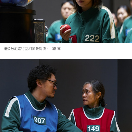
扭蛋分組進行互相廝殺對決。（劇照）