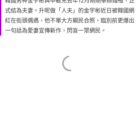
韓國男神金宇彬與申敏兒去年12月剛剛舉辦婚禮，正
式結為夫妻。升呢做「人夫」的金宇彬近日被韓國網
紅在街頭偶遇，他不單大方親民合照，臨別前更爆出
一句話為愛妻宣傳新作，閃盲一眾網民。