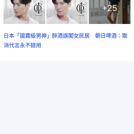
+
25
日本「國寶級男神」醉酒誤闖女民居 朝日啤酒：取
消代言永不錄用