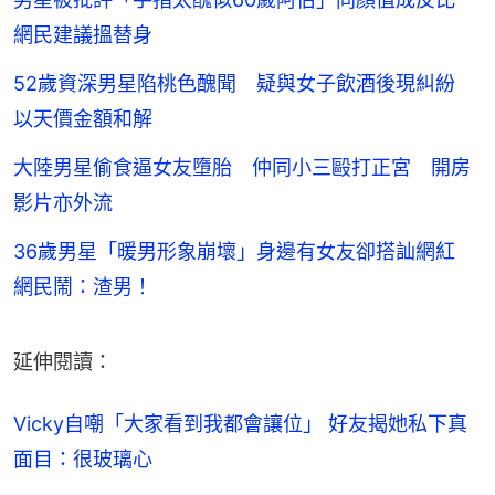
網民建議搵替身
52歲資深男星陷桃色醜聞 疑與女子飲酒後現糾紛
以天價金額和解
大陸男星偷食逼女友墮胎 仲同小三毆打正宮 開房
影片亦外流
36歲男星「暖男形象崩壞」身邊有女友卻搭訕網紅
網民鬧：渣男！
延伸閱讀：
Vicky自嘲「大家看到我都會讓位」 好友揭她私下真
面目：很玻璃心