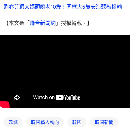
劉亦菲頂大媽頭瞬老10歲！同框大5歲安海瑟薇慘輸
【本文獲「
聯合新聞網
」授權轉載。】
元斌
韓國藝人動向
韓國
韓國新聞