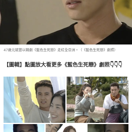
47歲元斌曾以韓劇《藍色生死戀》走紅全亞洲。（《藍色生死戀》劇照）
【圖輯】點圖放大看更多《藍色生死戀》劇照👇👇👇