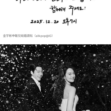
金宇彬申敏兒結婚請帖（allkpop@IG）