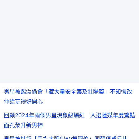
男星被踢爆偷食「藏大量安全套及壯陽藥」不知悔改
仲話玩得好開心
回顧2024年兩個男星現象級爆紅 入選陸媒年度驚豔
面孔榮升新男神
男星被批評「手指太醜似60歲阿伯」同顏值成反比