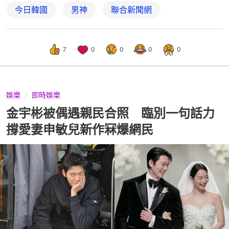
今日韓國
男神
聯合新聞網
7
0
0
0
0
娛樂
即時娛樂
金宇彬被偶遇親民合照 臨別一句話力
撐愛妻申敏兒新作冧爆網民