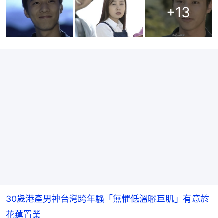
+
13
30歲港產男神台灣跨年騷「無懼低溫曬巨肌」有意於
花蓮置業