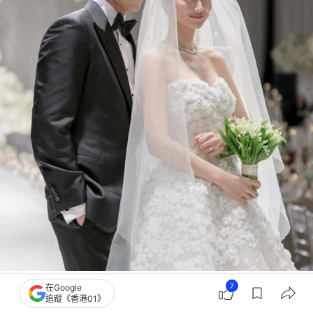
金宇彬、申敏兒的婚禮照片。（Instagram@soyoobridal_official）
7
在Google
追蹤《香港01》