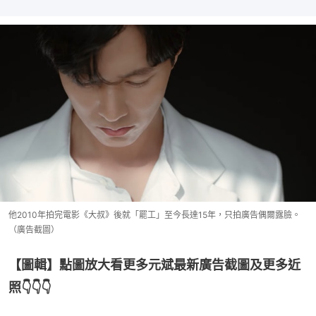
他2010年拍完電影《大叔》後就「罷工」至今長達15年，只拍廣告偶爾露臉。
（廣告截圖）
【圖輯】點圖放大看更多元斌最新廣告截圖及更多近
照👇👇👇