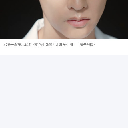
47歲元斌曾以韓劇《藍色生死戀》走紅全亞洲。（廣告截圖）