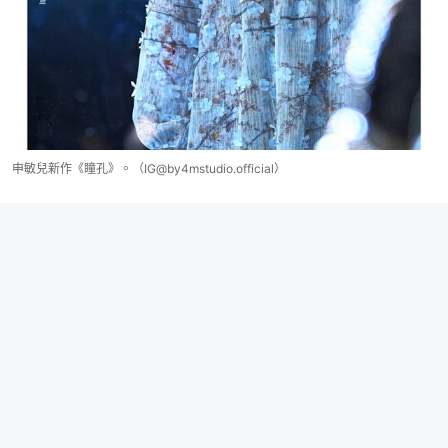
申敏兒新作《瞳孔》。（IG@by4mstudio.official）