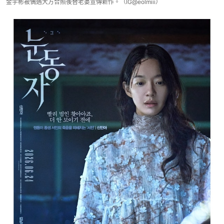
金宇彬被偶遇大方合照後替老婆宣傳新作。（IG@eolmiii）