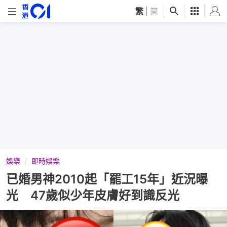
繁
|
简
娛樂
即時娛樂
已婚男神2010起「罷工15年」近況曝
光 47歲似少年皮膚好到識反光