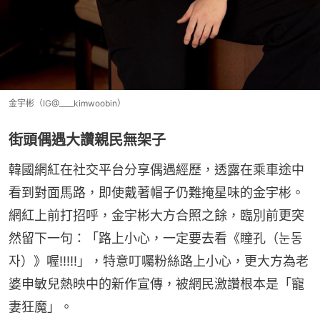
金宇彬（IG@____kimwoobin）
街頭偶遇大讚親民無架子
韓國網紅在社交平台分享偶遇經歷，透露在乘車途中
看到對面馬路，即使戴著帽子仍難掩星味的金宇彬。
網紅上前打招呼，金宇彬大方合照之餘，臨別前更突
然留下一句：「路上小心，一定要去看《瞳孔（눈동
자）》喔!!!!!」，特意叮囑粉絲路上小心，更大方為老
婆申敏兒熱映中的新作宣傳，被網民激讚根本是「寵
妻狂魔」。