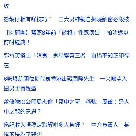
咗
影靚仔相有咩技巧？ 三大男神親自揭曉絕密必殺技
【肉蒲團】藍燕8年前「破格」性感演出 ：拍唔返以
前咁經典！
郭雪芙搭上「渣男」男星變第三者 自稱不知正印存
在
6呎爆肌關偉健代表香港出戰國際先生 一文睇清入
圍男士有幾型
蕭敬騰IG公開周杰倫「哥中之哥」稱號 周董：是人
中之龍的意思？
臨記收入唔穩定點解咁多人肯捱？ 中介負責人：某
程度是為了夢想