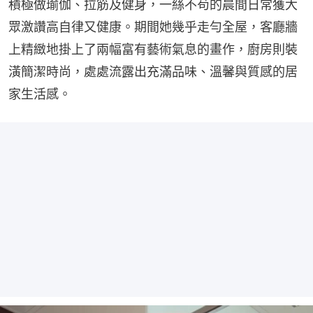
積極做瑜伽、拉筋及健身，一絲不苟的晨間日常獲大
眾激讚高自律又健康。期間她幾乎走勻全屋，客廳牆
上精緻地掛上了兩幅富有藝術氣息的畫作，廚房則裝
潢簡潔時尚，處處流露出充滿品味、溫馨與質感的居
家生活感。