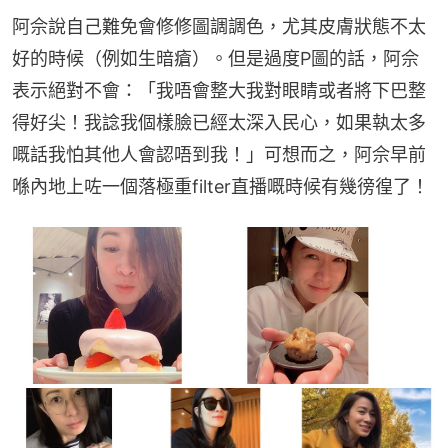
阿佘說自己難免會修修圖調調色，尤其皮膚狀態不太
好的時候（例如生暗瘡）。但是過度P圖的話，阿佘
表示絕對不會：「我唔會整大我對眼睛或者將下巴整
得好尖！我諗我個樣臉已經太深入民心，如果執太多
嘅話我怕其他人會認唔到我！」可想而之，阿佘早前
喺內地上咗一個落極重filter直播嘅時候有幾徬徨了！