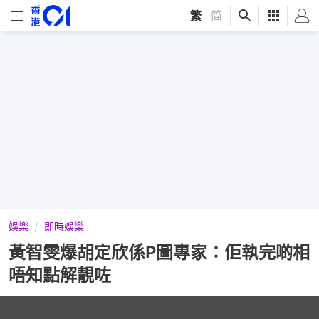
繁
|
简
娛樂
即時娛樂
黃智雯爆胡定欣係P圖專家：佢執完啲相
唔知點解靚咗