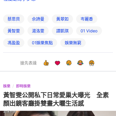
蔡思貝
佘詩曼
黃翠如
岑麗香
黃智雯
湯洛雯
譚凱琪
01 Video
馮盈盈
01娛樂焦點
娛樂無窮
搶先表達
娛樂
即時娛樂
黃智雯公開私下日常愛巢大曝光 全素
顏出鏡客廳掛雙畫大曬生活感