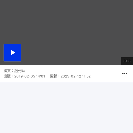
播
放
3:08
總
影
共
片
時
撰文：
趙允琳
間
出版：
2019-02-05 14:01
更新：
2025-02-12 11:52