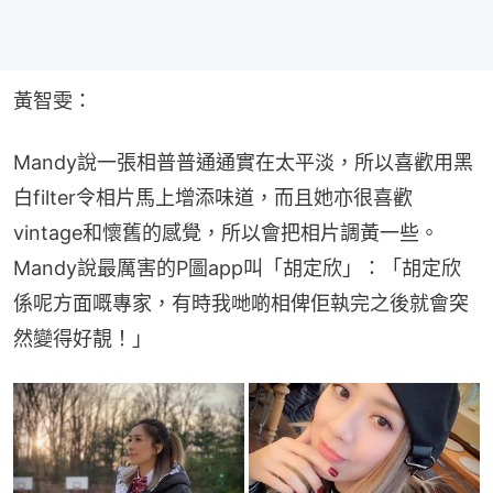
黃智雯：
Mandy說一張相普普通通實在太平淡，所以喜歡用黑
白filter令相片馬上增添味道，而且她亦很喜歡
vintage和懷舊的感覺，所以會把相片調黃一些。
Mandy說最厲害的P圖app叫「胡定欣」：「胡定欣
係呢方面嘅專家，有時我哋啲相俾佢執完之後就會突
然變得好靚！」