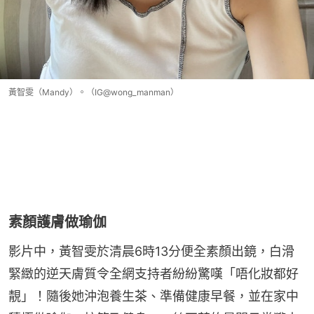
黃智雯（Mandy）。（IG@wong_manman）
素顏護膚做瑜伽
影片中，黃智雯於清晨6時13分便全素顏出鏡，白滑
緊緻的逆天膚質令全網支持者紛紛驚嘆「唔化妝都好
靚」！隨後她沖泡養生茶、準備健康早餐，並在家中