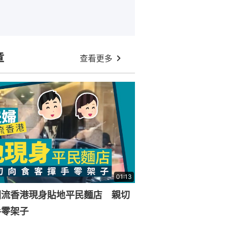
章
查看更多
01:13
回流香港現身貼地平民麵店 親切
手零架子