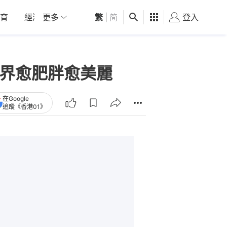
育
經濟
更多
01深圳
繁
觀點
|
简
健康
好食玩飛
登入
女
世界愈肥胖愈美麗
在Google
追蹤《香港01》