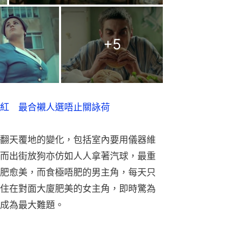
+
5
紅　最合襯人選唔止關詠荷
翻天覆地的變化，包括室內要用儀器維
而出街放狗亦仿如人人拿著汽球，最重
肥愈美，而食極唔肥的男主角，每天只
住在對面大廈肥美的女主角，即時驚為
成為最大難題。