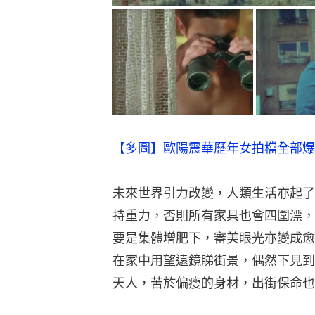
【多圖】歐陽震華歷年女拍檔全部爆
未來世界引力改變，人類生活亦起了
持重力，否則所有家具也會四圍漂，
要是集體增肥下，審美眼光亦變成愈
在家中用望遠鏡睇街景，偶然下見到
天人，苦於偏瘦的身材，出街保命也