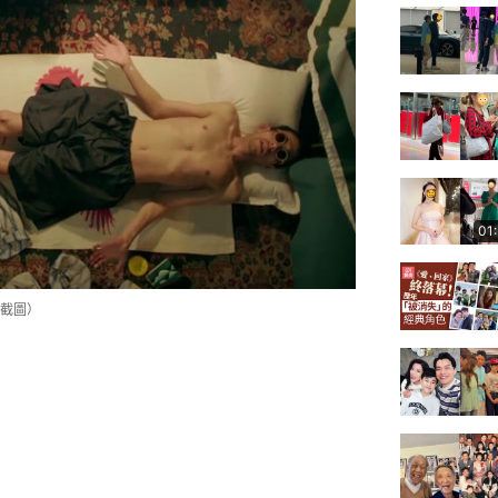
01
截圖）