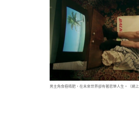
男主角食極唔肥，在未來世界卻有著悲慘人生。（網上