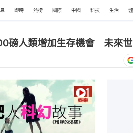
息
即時
熱榜
國際
中國
科技
生活
體
00磅人類增加生存機會 未來
1