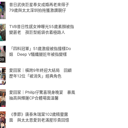
昔日武俠巨星奉女成婚再老來得子
79歲與太太深圳拍拖獲激讚靚仔
TVB昔日性感女神曝光55歲素顏被指
變蒼老 孭巨型紙袋衣着極路人
「四料冠軍」51歲激瘦被指撞樣Do
姐 Deep V騷纖腿近年被指變樣
:38
愛回家｜橫跨9年終迎大結局 回顧
歷年12位「被消失」經典角色
愛回家｜Philip仔驚喜現身晚宴 暴風
抽高與輝蓮CP合體場面溫馨
《季節》唐泰朱瑞棠102歲精靈露
面 與太太恩愛到老滿屋珍貴回憶