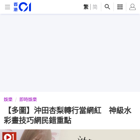
繁
|
简
娛樂
即時娛樂
【多圖】沖田杏梨轉行當網紅 神級水
彩畫技巧網民錯重點