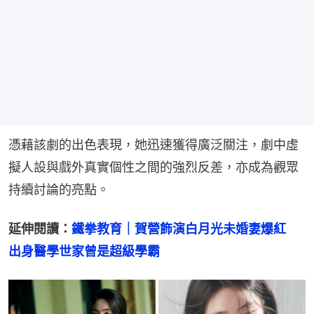
憑藉該劇的出色表現，她迅速獲得廣泛關注，劇中虛
擬人設與戲外真實個性之間的強烈反差，亦成為觀眾
持續討論的亮點。
延伸閱讀：
鐵拳教育｜賀營飾演白月光未婚妻爆紅　
出身醫學世家曾是超級學霸