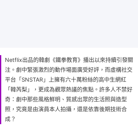
Netflix出品的韓劇《鐵拳教育》播出以來持續引發關
注。劇中緊張激烈的動作場面廣受好評，而虛構社交
平台「SNSTAR」上擁有六十萬粉絲的高中生網紅
「韓芮梨」，更成為觀眾熱議的焦點。許多人不禁好
奇：劇中那些風格鮮明、質感出眾的生活照與造型
照，究竟是由演員本人拍攝，還是依靠後期技術合
成？