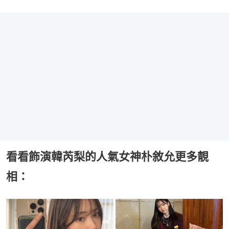
看看飾演韓芮梨的人氣女神朴敘允更多靚
相：