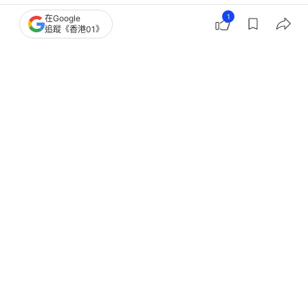
日本關西深度遊｜奈良深山藏「曱甴
1
在Google
追蹤《香港01》
神」 滅蟲公司供奉蟑螂像25年
撰文：
賈桂琳
出版：
2026-07-01 21:02
更新：
2026-07-01 21:02