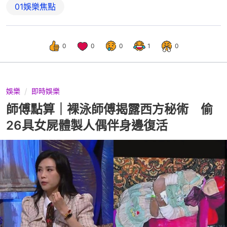
01娛樂焦點
0
0
0
1
0
娛樂
即時娛樂
師傅點算｜裸泳師傅揭露西方秘術 偷
26具女屍體製人偶伴身邊復活