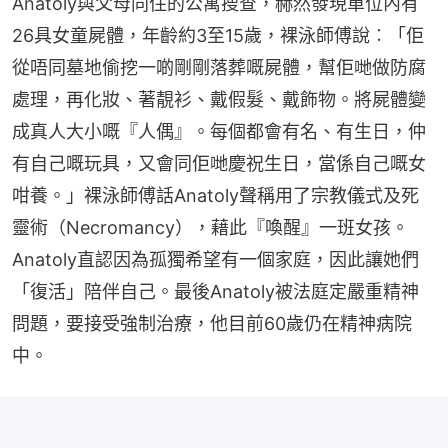
Anatoly與父母同住的公寓搜查，赫然發現單位內有
26具女童屍體，年齡約3至15歲，裸泳師傅說︰「佢
從唔同墓地偷挖一啲剛剛落葬嘅屍體，幫佢哋做防腐
處理，再化妝、著靚衫、戴假髮、戴飾物。將屍體變
成真人大小嘅『人偶』。每個都會有名、有生日，仲
有自己嘅玩具，又會同佢哋慶祝生日，當係自己嘅女
咁養。」裸泳師傅話Anatoly聲稱用了宗教儀式及死
靈術（Necromancy），藉此『喚醒』一班女孩。
Anatoly直認因為孤獨希望有一個家庭，因此讓她們
「復活」陪伴自己。最後Anatoly被法庭定嚴重精神
問題，要接受強制治療，他目前60歲仍在精神病院
中。