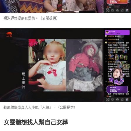
裸泳師傅提到死靈術。（公關提供）
將屍體變成真人大小嘅『人偶』。（公關提供）
女靈體想找人幫自己安葬