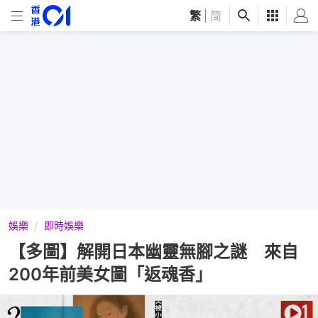
繁
|
简
娛樂
即時娛樂
【多圖】解開日本幽靈無腳之謎 來自
200年前美女圖「返魂香」