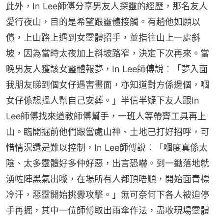
此外，In Lee師傅分享男友人探靈的經歷，那名友人
愛行夜山，目的是希望跟靈體接觸。有趟他如願以
償，上山路上遇到女靈體招手，並指往山上一處斜
坡，因為當時太夜加上斜坡路窄，決定下次再來。當
晚男友人獲該女靈體報夢，In Lee師傅說︰「夢入面
我朋友睇到個女仔遇害畫面，亦知道對方係邊個，嗰
女仔係想搵人幫自己安葬。」半信半疑下友人跟In 
Lee師傅找來道教師傅幫手，一班人等帶齊工具再上
山。臨開掘前他們跟當處山神、土地已打好招呼，可
惜情況還是難以控制，In Lee師傅說︰「嗰度真係太
陰、太多靈體好多仲好惡，出言恐嚇。到一鋤落地就
湧咗陣黑氣出嚟，在場所有人都頂唔順，開始面青標
冷汗，惡靈開始挑釁攻擊。」無可奈何下各人被迫停
手再掘，其中一位師傅取出雨傘作法，盡收現場靈體