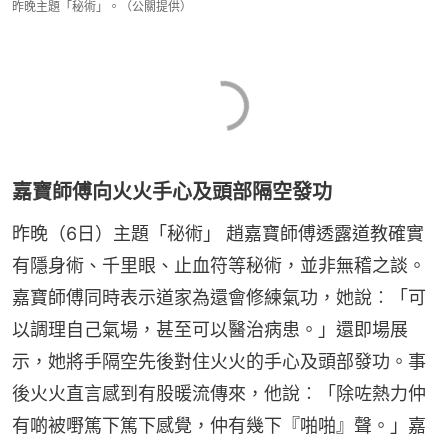
昨晚主題「秘術」。（公關提供）
嘉寶師傅向火火手心及頭部隔空發功
昨晚（6日）主題「秘術」 趙嘉寶師傅透露道教確實
有隱身術、千里眼、止血符等秘術，並非無稽之談。
嘉寶師傅同時表示道家為還會修練氣功，她說︰「可
以調理自己氣場，甚至可以醫治病患。」還即場展
示，她將手隔空先後對住火火的手心及頭部發功。事
後火火直言感到有股暖流傳來，他說︰「除咗熱力仲
有啲被嘢篤下篤下感覺，仲有幾下『啪啪』聲。」嘉