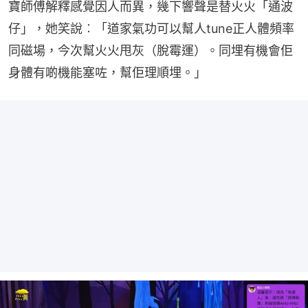
寶師傅解釋感覺因人而異，幾下響聲是替火火「通波
仔」，她笑說︰「道家氣功可以幫人tune正人體頻率
同磁場，今次幫火火甩灰（脫霉運）。同埋有機會佢
身體有啲機能塞咗，幫佢理順埋。」