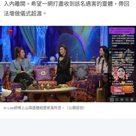
入內離開。希望一網打盡收到該名遇害的靈體，帶回
法壇做儀式超渡。
In Lee師傅上山尋遺體經歷匪夷所思。（公關提供）