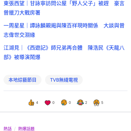
東張西望｜甘詠寧訪問公屋「野人父子」被趕 豪言
曾擸刀大戰房署
一周星星｜譚詠麟親揭與陳百祥現時關係 大談與曾
志偉世交淵緣
江湖見｜《西遊記》師兄弟再合體 陳浩民《天龍八
部》被導演鬧爆
本地綜藝節目
TVB無綫電視
4
0
0
2
5
熱話
熱爆話題