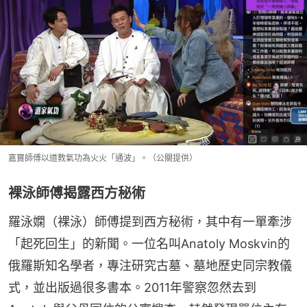
嘉寶師傅以道教氣功為火火「通波」。（公關提供）
裸泳師傅揭露西方秘術
羅泳嫻（裸泳）師傅提到西方秘術，其中有一單牽涉
「起死回生」的新聞。一位名叫Anatoly Moskvin的
俄羅斯知名學者，專注研究古墓、墓地歷史同宗教儀
式，並出版過很多書本。2011年警察忽然去到