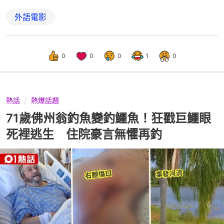
外語電影
0
0
0
1
0
熱話
熱爆話題
71歲佛州翁釣魚變釣鱷魚！狂戳巨鱷眼
死裡逃生 住院豪言無懼再釣