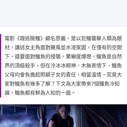
電影《噬逃險鱷》顧名思義，是以巨鱷襲擊人類為題
材，講述女主角面對颶風並水浸家園，在僅有的空間
下，還要面對鱷魚的侵襲，驚嚇度爆燈。鱷魚是自然
界的頂級殺手，但在冷冰冰眼神，木無表情下，鱷魚
父母均會負擔起照顧子女的責任，相當溫情，究竟大
家對鱷魚有幾多了解？下文為大家帶來7個鱷魚冷知
識，鱷魚都有鮮為人知的一面。