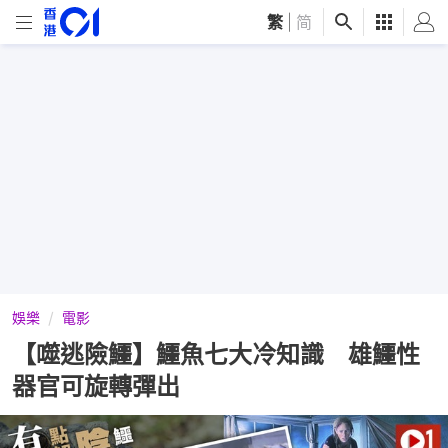
繁
|
简
娛樂
電影
【噬逃險鱷】鱷魚七大冷知識 雄鱷性
器官可旋轉彈出