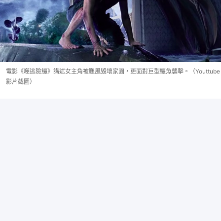
電影《噬逃險鱷》講述女主角被颶風毀壞家園，更面對巨型鱷魚襲擊。（Youttube
影片截圖）