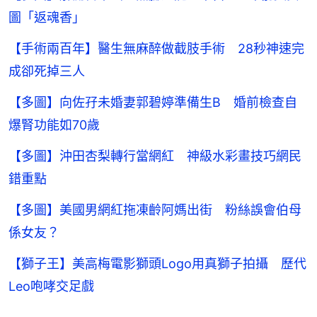
圖「返魂香」
【手術兩百年】醫生無麻醉做截肢手術 28秒神速完
成卻死掉三人
【多圖】向佐孖未婚妻郭碧婷準備生B 婚前檢查自
爆腎功能如70歲
【多圖】沖田杏梨轉行當網紅 神級水彩畫技巧網民
錯重點
【多圖】美國男網紅拖凍齡阿媽出街 粉絲誤會伯母
係女友？
【獅子王】美高梅電影獅頭Logo用真獅子拍攝 歷代
Leo咆哮交足戲