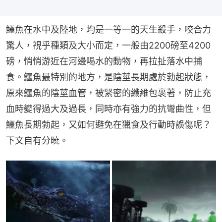
鱷魚在水中及陸地，均是一等一的天生殺手，咬合力
驚人，視乎種類及大小而定，一般由2200磅至4200
磅，悄悄游近在河邊喝水的動物，再拉扯落水中捕
食。鱷魚最特別的地方，是陰莖長期處於勃起狀態，
原來鱷魚的陰莖血管，被緊密的纖維包裹著，防止充
血時變得過大及過長，同時亦有強力的抗彎曲性，但
鱷魚長期勃起，又如何避免在獵食及行動時誤傷呢？
下文自有分曉。