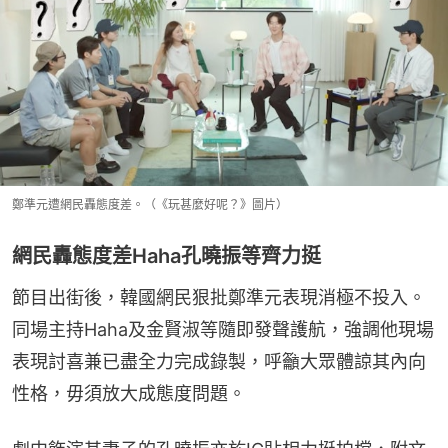
鄭準元遭網民轟態度差。（《玩甚麼好呢？》圖片）
網民轟態度差Haha孔曉振等齊力挺
節目出街後，韓國網民狠批鄭準元表現消極不投入。
同場主持Haha及金賢淑等隨即發聲護航，強調他現場
表現討喜兼已盡全力完成錄製，呼籲大眾體諒其內向
性格，毋須放大成態度問題。