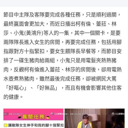
節目中主隊及客隊要完成各種任務，只是順利過關，
最終贏面會更加大，而近日播出柯有倫、蕾菈、林
莎、小鬼(黃鴻升)等人的一集，其中一個關卡，是要
兩隊隊長進入女生的房間，再要完成任務，包括用腳
指跟對方十指緊扣，要女生餵隊長早餐等，而節目安
排了一碟生豬肉給兩組，小鬼只是用電髮夾熱熟豬
肉，反觀柯有倫進入蕾菈、林莎的房間後，卻用電熱
水壺煮熟豬肉，雖然最後完成任務，卻被網民大罵
「好嘔心」、「好無品」，而且有機會影響其他住客
的健康。