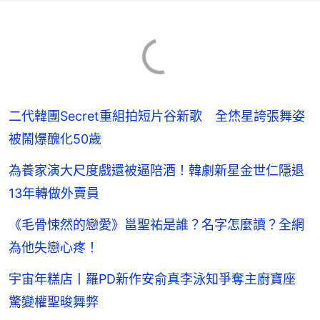
二代韓團Secret重組拍短片谷新歌 全烋星誇張舞姿
被鬧爆醜化50歲
為養家演大尺度戲還被逼陪酒！韓劇新星金世仁隱退
13年轉做外賣員
《毛骨悚然的戀愛》邕聖祐是誰？名字怎麼讀？全網
為他失戀心疼！
宇宙年糕店丨羅PD新作安俞真李泳知爭奪主廚寶座
驚變權聖晙舞弊