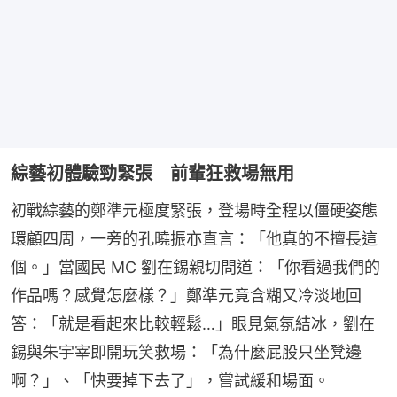
綜藝初體驗勁緊張 前輩狂救場無用
初戰綜藝的鄭準元極度緊張，登場時全程以僵硬姿態
環顧四周，一旁的孔曉振亦直言：「他真的不擅長這
個。」當國民 MC 劉在錫親切問道：「你看過我們的
作品嗎？感覺怎麼樣？」鄭準元竟含糊又冷淡地回
答：「就是看起來比較輕鬆…」眼見氣氛結冰，劉在
錫與朱宇宰即開玩笑救場：「為什麼屁股只坐凳邊
啊？」、「快要掉下去了」，嘗試緩和場面。