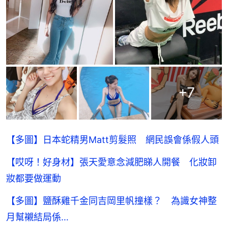
+
7
【多圖】日本蛇精男Matt剪髮照 網民誤會係假人頭
【哎呀！好身材】張天愛意念減肥睇人開餐 化妝卸
妝都要做運動
【多圖】鹽酥雞千金同吉岡里帆撞樣？ 為識女神整
月幫襯結局係…