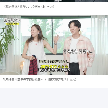
《殺手媽咪》鄭準元（IG@jungjvnwon）
孔曉振直言鄭準元不擅長綜藝。（《玩甚麼好呢？》圖片）