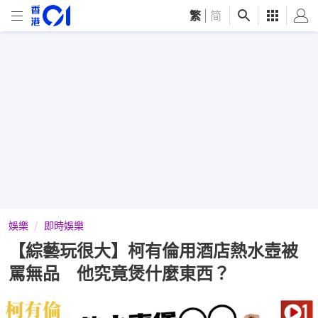
繁
|
简
娛樂
即時娛樂
【綜藝玩很大】柯有倫用酒店熱水壺被
罵無品 他究竟煲什麼東西？