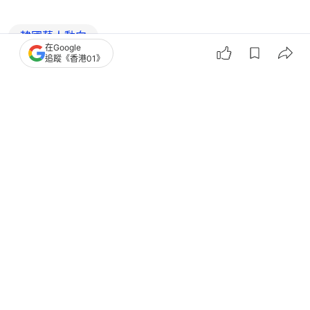
韓國藝人動向
在Google
追蹤《香港01》
1
0
0
0
0
娛樂
即時娛樂
李凱賢主持狂爆粗惹馮德倫尷尬反問
網民狂轟粗俗：要收斂少少