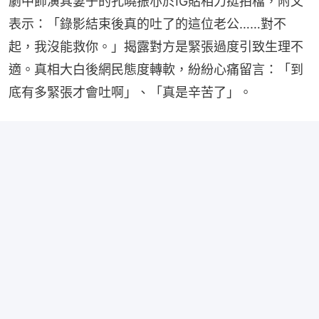
劇中飾演其妻子的孔曉振亦於IG貼相力挺拍檔，附文
表示：「錄影結束後真的吐了的這位老公……對不
起，我沒能救你。」揭露對方是緊張過度引致生理不
適。真相大白後網民態度轉軟，紛紛心痛留言：「到
底有多緊張才會吐啊」、「真是辛苦了」。