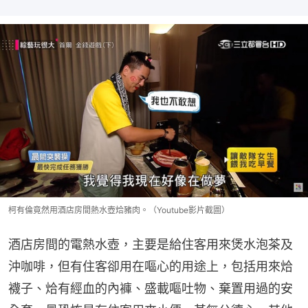
柯有倫竟然用酒店房間熱水壺烚豬肉。（Youtube影片截圖）
酒店房間的電熱水壺，主要是給住客用來煲水泡茶及
沖咖啡，但有住客卻用在嘔心的用途上，包括用來烚
襪子、烚有經血的內褲、盛載嘔吐物、棄置用過的安