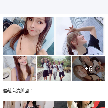
+
6
蕾菈高清美圖：