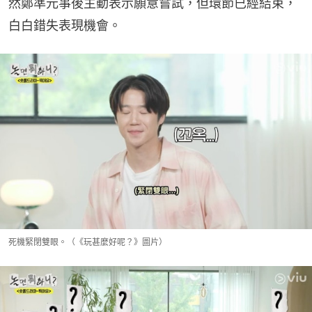
然鄭準元事後主動表示願意嘗試，但環節已經結束，
白白錯失表現機會。
死機緊閉雙眼。（《玩甚麼好呢？》圖片）