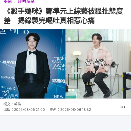
娛樂
即時娛樂
《殺手媽咪》鄭準元上綜藝被狠批態度
差 揭錄製完嘔吐真相惹心痛
撰文：
薯條
出版：
2026-08-05 21:00
更新：
2026-08-06 18:32