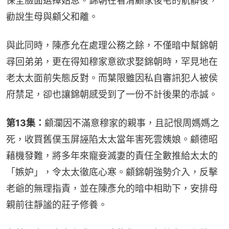
保全臉面選擇姑息。錦朝在看清顧家後宅的骯髒後，
勸說生母與顧父和離。
與此同時，陳彥允在處理公務之餘，不僅暗中幫錦朝
尋回弟弟，更在得知穆家意欲求娶錦朝時，罕見地在
老太太面前失態反對。而葉限雖因私自審訊犯人被侯
府禁足，卻也讓錦朝感受到了一份不計後果的赤誠。
第13集：
顧瀾因不滿意穆家的親事，且記恨周媽媽之
死，收買舊僕玉屏誣陷太太當年害死雲姨娘。顧德昭
藉機發難，將多年來寵妾滅妻的責任全數推給太太的
「嫉妒」，令太太徹底心寒。顧錦朝強勢介入，反擊
老爺的無理指責，並在陳彥允的暗中相助下，安排母
親前往靜謐的莊子修養。