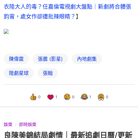
衣陸大人的毒？任嘉倫電視劇大盤點｜新劇將合體張
鈞甯，處女作卻遭批辣眼睛？
】
陳偉霆
張震 (影星)
內地劇集
陸劇星球
張翰
0
1
0
1
0
娛樂
即時娛樂
良陳美錦結局劇情｜最新追劇日曆/更新