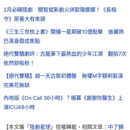
2月必睇陸劇 關智斌新劇火拼歐陽娜娜！《長相
守》原著大有來頭
《三生三世枕上書》開播一星期破10億點擊 迪麗熱
巴濕身戲成焦點
絕代雙驕劇評：古龍筆下最熱血的少年江湖 翻拍7次
依然勁吸粉！
【絕代雙驕】胡一天古裝初體驗 無懼M字額剃髮演
完美花無缺
內地版《On Call 36小時》？楊冪《謝謝你醫生》上
演ICU48小時
【本文獲「
陸劇星球
」授權轉載，相關文章：
中了錦