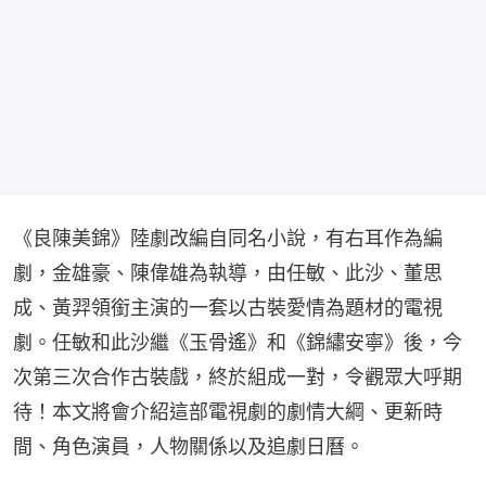
《良陳美錦》陸劇改編自同名小說，有右耳作為編
劇，金雄豪、陳偉雄為執導，由任敏、此沙、董思
成、黃羿領銜主演的一套以古裝愛情為題材的電視
劇。任敏和此沙繼《玉骨遙》和《錦繡安寧》後，今
次第三次合作古裝戲，終於組成一對，令觀眾大呼期
待！本文將會介紹這部電視劇的劇情大綱、更新時
間、角色演員，人物關係以及追劇日曆。