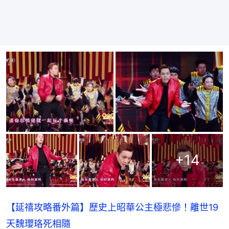
+
14
【延禧攻略番外篇】歷史上昭華公主極悲慘！離世19
天魏瓔珞死相隨