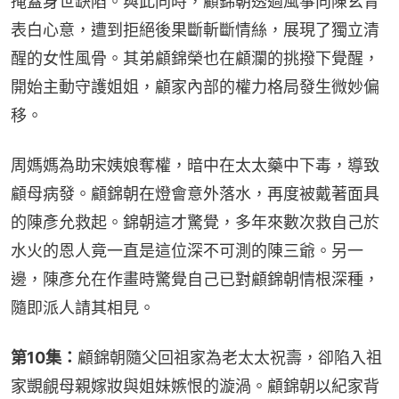
掩蓋身世缺陷。與此同時，顧錦朝透過風箏向陳玄青
表白心意，遭到拒絕後果斷斬斷情絲，展現了獨立清
醒的女性風骨。其弟顧錦榮也在顧瀾的挑撥下覺醒，
開始主動守護姐姐，顧家內部的權力格局發生微妙偏
移。
周媽媽為助宋姨娘奪權，暗中在太太藥中下毒，導致
顧母病發。顧錦朝在燈會意外落水，再度被戴著面具
的陳彥允救起。錦朝這才驚覺，多年來數次救自己於
水火的恩人竟一直是這位深不可測的陳三爺。另一
邊，陳彥允在作畫時驚覺自己已對顧錦朝情根深種，
隨即派人請其相見。
第10集：
顧錦朝隨父回祖家為老太太祝壽，卻陷入祖
家覬覦母親嫁妝與姐妹嫉恨的漩渦。顧錦朝以紀家背