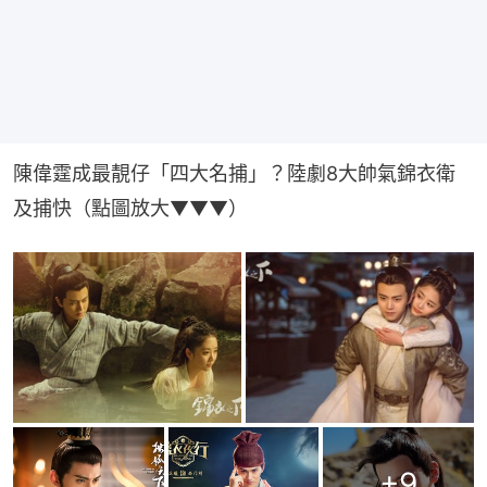
陳偉霆成最靚仔「四大名捕」？陸劇8大帥氣錦衣衛
及捕快（點圖放大▼▼▼）
+
9