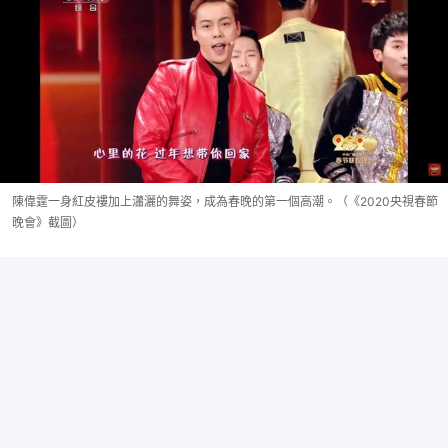
陳偉霆一身紅皮褸加上瀟灑的舞姿，成為春晚的第一個高潮。（《2020央視春節
晚會》截圖）