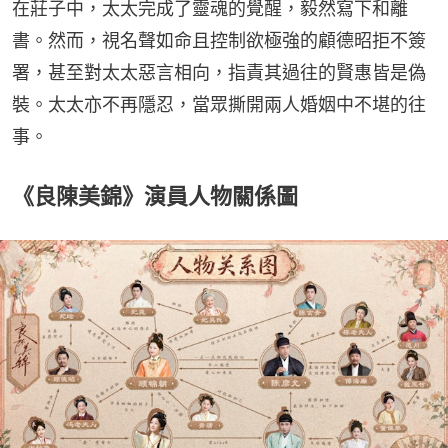
在莊子中，太太完成了靈魂的覺醒，毅然寫下和離
書。然而，視名聲如命且控制欲極強的顧德昭拒不簽
署，甚至對太太惡言相向，指責其過往的賢惠皆是偽
裝。太太亦不再隱忍，當眾撕開兩人婚姻中不堪的往
事。
《良陳美錦》演員人物關係圖