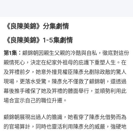
《良陳美錦》分集劇情
《良陳美錦》1-5集劇情
第1集：
顧錦朝因親生父親的冷酷與自私，徹底對這份
親情死心，決定在紀家外祖母的庇護下重塑人生。在
及笄禮前夕，她意外撞見權臣陳彥允剷除政敵的驚人
現場，更落水受驚。陳彥允不僅救了顧錦朝，還透過
幕後推手確保了她及笄禮的體面舉行，並順勢利用此
場合宣示自己的職位升遷。
顧錦朝展現出過人的膽識，她看穿了陳彥允借勢而為
的官場算計，同時也靈活利用陳彥允的威嚴，強硬地