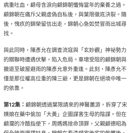
病重吐血，顧母含淚向顧錦朝懺悔當年的棄養之過。
顧錦朝在痛斥父親虛偽自私後，與葉限徹底決裂。隨
後，愧疚的錦榮留信出走，錦朝心急如焚冒雨出城尋
找。
與此同時，陳彥允在調查流寇與「玄妙觀」神祕勢力
的關聯時遭遇伏擊，陷入危局。車壞受阻的顧錦朝與
撤退至破屋避雨的陳彥允意外重逢。此刻，陳彥允不
僅是那位權高位重的陳三爺，更是錦朝在絕境中唯一
的依靠。
第12集：
顧錦朝透過葉限請來的神醫蕭游，拆穿了宋
姨娘在藥中偷加「大黃」企圖謀害生母的陰謀。但在
顧瀾的冷酷指使下，周媽媽捨命頂罪，父親顧德昭為