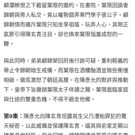
顧瀾嫉恨之下截留葉限的邀約。在書院，葉限因誤會
錦朝與旁人私交，竟以權勢戲弄寒門學子張公子。顧
錦朝憤而痛斥葉限只知坐享祖蔭、玩弄人心，其剛正
氣節引得陳玄青注目，卻也換來葉限惱羞成怒的一
鞭。
與此同時，弟弟顧錦榮回府後行跡可疑，重利輕義的
舉止令錦朝暗生戒備。而葉限在酒樓酗酒並險些衝撞
相爺，徹底激怒了朝廷高層。在陳彥允的默許與推動
下，皇帝下旨撤銷葉限太子伴讀之職。葉限面臨家庭
與仕途的雙重危機，不得不避走他鄉。
第9集：
陳彥允向陳玄青坦露其生父乃漕船罪犯的驚
天秘密，以此威懾並保護陳玄青，逼其與俞家定親以