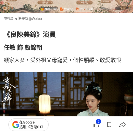
电视剧良陈美锦@Weibo
《良陳美錦》演員
任敏 飾 顧錦朝
顧家大女，受外祖父母寵愛，個性驕縱、敢愛敢恨
2
在Google
追蹤《香港01》