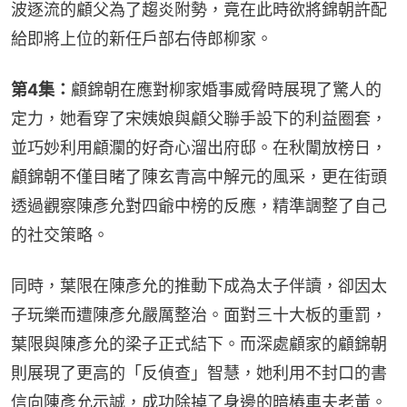
波逐流的顧父為了趨炎附勢，竟在此時欲將錦朝許配
給即將上位的新任戶部右侍郎柳家。
第4集：
顧錦朝在應對柳家婚事威脅時展現了驚人的
定力，她看穿了宋姨娘與顧父聯手設下的利益圈套，
並巧妙利用顧瀾的好奇心溜出府邸。在秋闈放榜日，
顧錦朝不僅目睹了陳玄青高中解元的風采，更在街頭
透過觀察陳彥允對四爺中榜的反應，精準調整了自己
的社交策略。
同時，葉限在陳彥允的推動下成為太子伴讀，卻因太
子玩樂而遭陳彥允嚴厲整治。面對三十大板的重罰，
葉限與陳彥允的梁子正式結下。而深處顧家的顧錦朝
則展現了更高的「反偵查」智慧，她利用不封口的書
信向陳彥允示誠，成功除掉了身邊的暗樁車夫老黃。