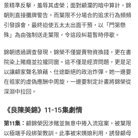
景精準反擊，羞辱其虛榮；面對顧瀾的暗中算計，錦
朝則直接攤牌警告。而葉限不分場合的追求行為頻頻
引發誤會，最終迫使五太太出面干預，以「門第懸
殊」為由強制送走葉限，令這段糾葛暫時停歇。
錦朝透過調查發現，錦榮不僅變賣物資換錢，更在書
院染上賭癮並拉攏同窗。這不僅是經濟問題，更是足
以讓顧家聲名狼藉、仕途斷絕的政治炸彈。她一邊要
在祖家的虛偽應酬中周旋，一邊要制定計畫將錦榮從
深淵中拉回。
《良陳美錦》11-15集劇情
第11集：
顧錦榮因涉賭並無意中捲入流寇案，被葉限
以極端手段綁架教訓。此事被宋姨娘利用，誘發顧母