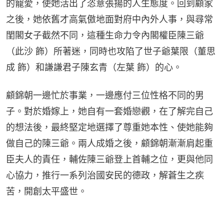
的寵愛，使她活出了恣意張揚的人生態度。回到顧家
之後，她依舊才高氣傲地面對府中內外人事，與尋常
閨閣女子截然不同，這種生命力令內閣權臣陳三爺
（此沙 飾）所著迷，同時也攻陷了世子爺葉限（董思
成 飾）和謙謙君子陳玄青（左葉 飾）的心。
顧錦朝一邊忙於事業，一邊應付三位性格不同的男
子。對於婚嫁上，她自有一套婚戀觀，在了解完自己
的想法後，最終堅定地選擇了尊重她本性、使她能夠
做自己的陳三爺。兩人成婚之後，顧錦朝漸漸肩起重
臣夫人的責任，輔佐陳三爺登上首輔之位，更與他同
心協力，推行一系列治國安民的德政，解蒼生之疾
苦，開創太平盛世。