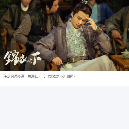
任嘉倫憑陸繹一角爆紅。（ 《錦衣之下》劇照）