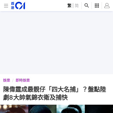
繁
|
简
娛樂
即時娛樂
陳偉霆成最靚仔「四大名捕」？盤點陸
劇8大帥氣錦衣衛及捕快