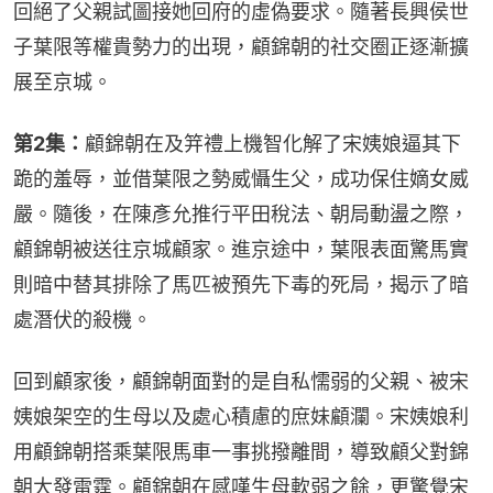
回絕了父親試圖接她回府的虛偽要求。隨著長興侯世
子葉限等權貴勢力的出現，顧錦朝的社交圈正逐漸擴
展至京城。
第2集：
顧錦朝在及笄禮上機智化解了宋姨娘逼其下
跪的羞辱，並借葉限之勢威懾生父，成功保住嫡女威
嚴。隨後，在陳彥允推行平田稅法、朝局動盪之際，
顧錦朝被送往京城顧家。進京途中，葉限表面驚馬實
則暗中替其排除了馬匹被預先下毒的死局，揭示了暗
處潛伏的殺機。
回到顧家後，顧錦朝面對的是自私懦弱的父親、被宋
姨娘架空的生母以及處心積慮的庶妹顧瀾。宋姨娘利
用顧錦朝搭乘葉限馬車一事挑撥離間，導致顧父對錦
朝大發雷霆。顧錦朝在感嘆生母軟弱之餘，更驚覺宋