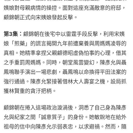
姨娘對母親病情的操控。面對這座充滿敵意的府邸，
顧錦朝正式向宋姨娘發起反擊。
第3集：
顧錦朝在後宅中以雷霆手段反擊，利用宋姨
娘「煎藥」的謊言揭開九年前遭棄養與周媽媽凌辱的
真相。她精準拿捏父親顧德昭虛偽怕事的心理，借其
之手重罰周媽媽。同時，朝堂風雲變幻，陳彥允與聶
鳳鳴聯手演出一場悲劇，聶鳳鳴以命換得平田法案的
強行通過。陳彥允緊接著借林大人壽宴之機，設局抓
獲林賢重的貪汙把柄。
顧錦朝在捲入這場政治漩渦後，洞悉了自己身為陳彥
允與紀家之間「誠意質子」的身份。她敏銳地在給外
祖母的信中向陳彥允示弱表忠，以求避禍。然而，隨