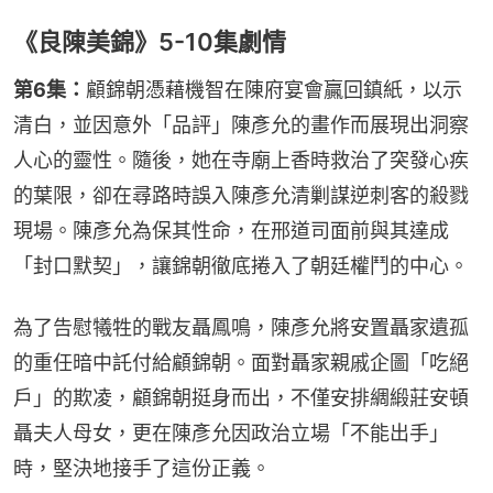
《良陳美錦》5-10集劇情
第6集：
顧錦朝憑藉機智在陳府宴會贏回鎮紙，以示
清白，並因意外「品評」陳彥允的畫作而展現出洞察
人心的靈性。隨後，她在寺廟上香時救治了突發心疾
的葉限，卻在尋路時誤入陳彥允清剿謀逆刺客的殺戮
現場。陳彥允為保其性命，在邢道司面前與其達成
「封口默契」，讓錦朝徹底捲入了朝廷權鬥的中心。
為了告慰犧牲的戰友聶鳳鳴，陳彥允將安置聶家遺孤
的重任暗中託付給顧錦朝。面對聶家親戚企圖「吃絕
戶」的欺凌，顧錦朝挺身而出，不僅安排綢緞莊安頓
聶夫人母女，更在陳彥允因政治立場「不能出手」
時，堅決地接手了這份正義。