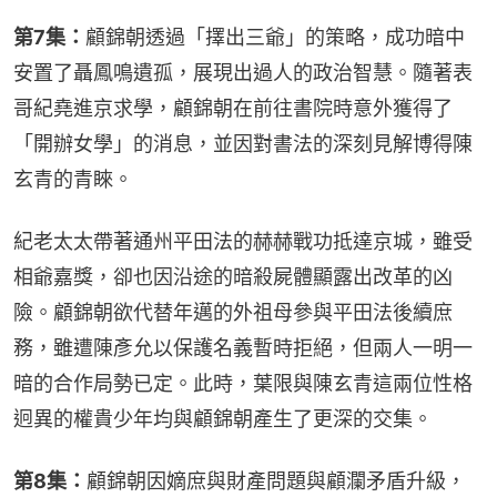
第7集：
顧錦朝透過「擇出三爺」的策略，成功暗中
安置了聶鳳鳴遺孤，展現出過人的政治智慧。隨著表
哥紀堯進京求學，顧錦朝在前往書院時意外獲得了
「開辦女學」的消息，並因對書法的深刻見解博得陳
玄青的青睞。
紀老太太帶著通州平田法的赫赫戰功抵達京城，雖受
相爺嘉獎，卻也因沿途的暗殺屍體顯露出改革的凶
險。顧錦朝欲代替年邁的外祖母參與平田法後續庶
務，雖遭陳彥允以保護名義暫時拒絕，但兩人一明一
暗的合作局勢已定。此時，葉限與陳玄青這兩位性格
迥異的權貴少年均與顧錦朝產生了更深的交集。
第8集：
顧錦朝因嫡庶與財產問題與顧瀾矛盾升級，