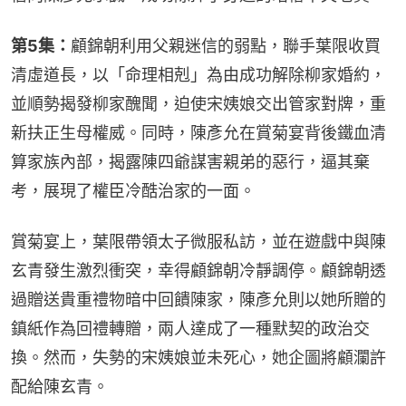
第5集：
顧錦朝利用父親迷信的弱點，聯手葉限收買
清虛道長，以「命理相剋」為由成功解除柳家婚約，
並順勢揭發柳家醜聞，迫使宋姨娘交出管家對牌，重
新扶正生母權威。同時，陳彥允在賞菊宴背後鐵血清
算家族內部，揭露陳四爺謀害親弟的惡行，逼其棄
考，展現了權臣冷酷治家的一面。
賞菊宴上，葉限帶領太子微服私訪，並在遊戲中與陳
玄青發生激烈衝突，幸得顧錦朝冷靜調停。顧錦朝透
過贈送貴重禮物暗中回饋陳家，陳彥允則以她所贈的
鎮紙作為回禮轉贈，兩人達成了一種默契的政治交
換。然而，失勢的宋姨娘並未死心，她企圖將顧瀾許
配給陳玄青。