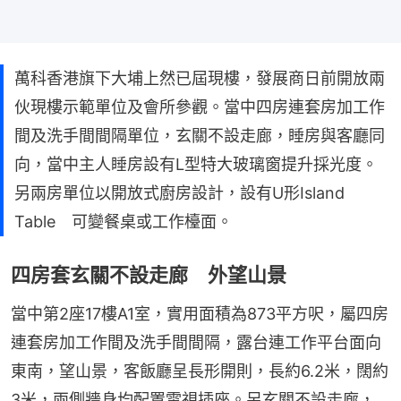
萬科香港旗下大埔上然已屆現樓，發展商日前開放兩
伙現樓示範單位及會所參觀。當中四房連套房加工作
間及洗手間間隔單位，玄關不設走廊，睡房與客廳同
向，當中主人睡房設有L型特大玻璃窗提升採光度。
另兩房單位以開放式廚房設計，設有U形Island
Table 可變餐桌或工作檯面。
四房套玄關不設走廊 外望山景
當中第2座17樓A1室，實用面積為873平方呎，屬四房
連套房加工作間及洗手間間隔，露台連工作平台面向
東南，望山景，客飯廳呈長形開則，長約6.2米，闊約
3米，兩側牆身均配置電視插座。另玄關不設走廊，