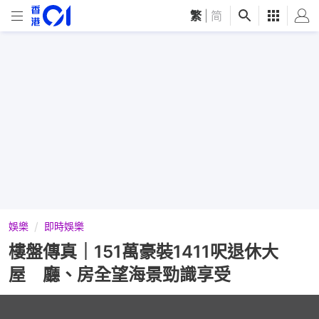
繁
|
简
娛樂
即時娛樂
樓盤傳真｜151萬豪裝1411呎退休大
屋 廳、房全望海景勁識享受