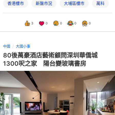
香港樓市
新盤市況
大埔區樓市
萬科
3
0
0
0
0
中國
大國小事
80後萬豪酒店藝術顧問深圳華僑城
1300呎之家 陽台變玻璃書房