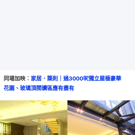
同場加映︰
家居．築則｜過3000呎獨立屋極豪華　
花園、玻璃頂閱讀區應有盡有