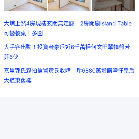
大埔上然4房現樓玄關無走廊 2房開廚Island Table
可變餐桌｜多圖
大手客出動！投資者豪斥近6千萬掃何文田單幢盤芳
菲6伙
嘉里郭氏夥拍信置黃氏收購 斥6880萬增購灣仔皇后
大道東舊樓