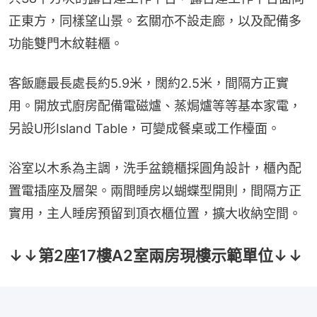
正東方，同樣望山景。玄關亦不設走廊，以及配備多
功能雙門木紋鞋櫃。
客飯廳最長處長約5.9米，闊約2.5米，間隔方正實
用。開放式廚房配備電磁爐、蒸焗爐等等基本家電，
另設U形Island Table，可變成餐桌或工作檯面。
浴室以木系為主調，洗手盆鏡櫃採圓角設計，櫃內配
置電插座及層架。兩間睡房以蝴蝶型開則，間隔方正
實用，主人睡房預留到頂衣櫃位置，擴大收納空間。
↓↓第2座17樓A2室兩房現樓示範單位↓↓