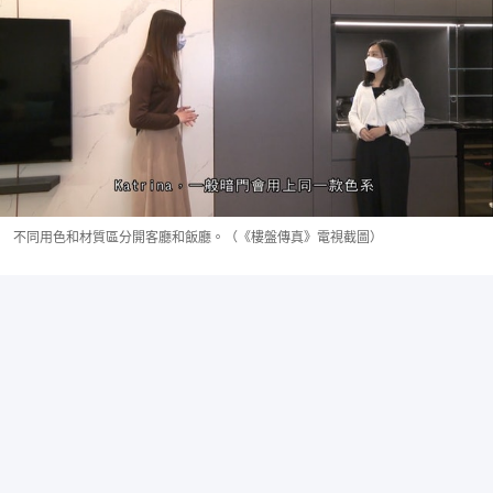
不同用色和材質區分開客廳和飯廳。（《樓盤傳真》電視截圖）