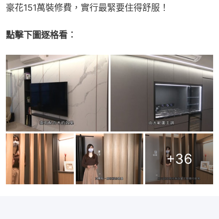
豪花151萬裝修費，實行最緊要住得舒服！
點擊下圖逐格看︰
+
36