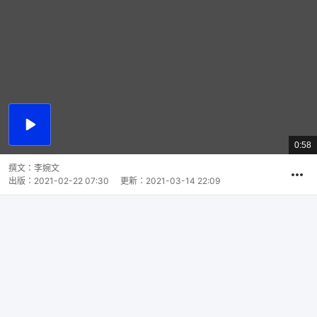
播
放
0:58
總
影
共
片
時
撰文：
李婉文
間
出版：
2021-02-22 07:30
更新：
2021-03-14 22:09