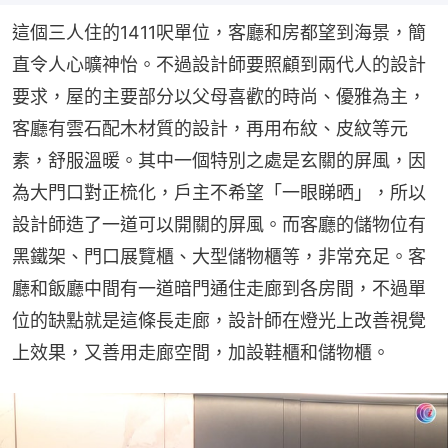
這個三人住的1411呎單位，客廳和房都望到海景，簡
直令人心曠神怡。不過設計師要照顧到兩代人的設計
要求，屋的主要部分以父母喜歡的時尚、優雅為主，
客廳有雲石配木材質的設計，再用布紋、皮紋等元
素，舒服溫暖。其中一個特別之處是玄關的屏風，因
為大門口對正梳化，戶主不希望「一眼睇晒」，所以
設計師造了一道可以開關的屏風。而客廳的儲物位有
黑鐵架、門口展覽櫃、大型儲物櫃等，非常充足。客
廳和飯廳中間有一道暗門通住走廊到各房間，不過單
位的缺點就是這條長走廊，設計師在燈光上改善視覺
上效果，又善用走廊空間，加設鞋櫃和儲物櫃。