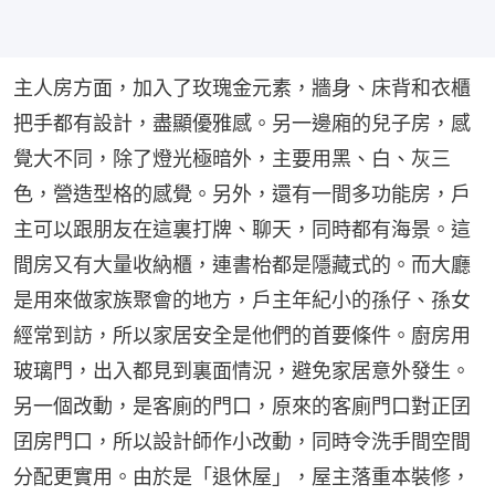
主人房方面，加入了玫瑰金元素，牆身、床背和衣櫃
把手都有設計，盡顯優雅感。另一邊廂的兒子房，感
覺大不同，除了燈光極暗外，主要用黑、白、灰三
色，營造型格的感覺。另外，還有一間多功能房，戶
主可以跟朋友在這裏打牌、聊天，同時都有海景。這
間房又有大量收納櫃，連書枱都是隱藏式的。而大廳
是用來做家族聚會的地方，戶主年紀小的孫仔、孫女
經常到訪，所以家居安全是他們的首要條件。廚房用
玻璃門，出入都見到裏面情況，避免家居意外發生。
另一個改動，是客廁的門口，原來的客廁門口對正囝
囝房門口，所以設計師作小改動，同時令洗手間空間
分配更實用。由於是「退休屋」，屋主落重本裝修，