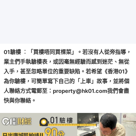
01驗樓 ︰「買樓唔同買棵菜」。若沒有人從旁指導，
業主們手執驗樓表，或因毫無經驗而感到迷茫、無從
入手，甚至忽略單位的重要缺陷。若希望《香港01》
為你驗樓，可簡單寫下自己的「上車」故事，並將個
人聯絡方式電郵至：property@hk01.com我們會盡
快與你聯絡。