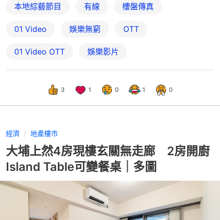
本地綜藝節目
有線
樓盤傳真
01 Video
娛樂無窮
OTT
01‌ ‌Video‌ ‌OTT
娛樂影片
3
1
0
1
0
經濟
地產樓市
大埔上然4房現樓玄關無走廊 2房開廚
Island Table可變餐桌｜多圖