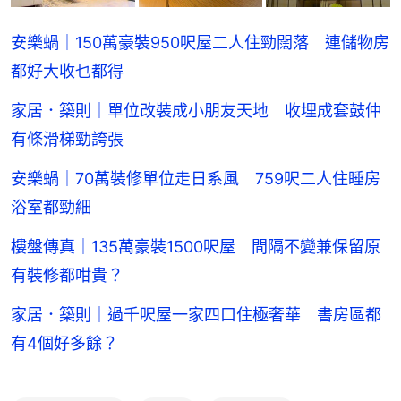
安樂蝸｜150萬豪裝950呎屋二人住勁闊落 連儲物房
都好大收乜都得
家居．築則｜單位改裝成小朋友天地 收埋成套鼓仲
有條滑梯勁誇張
安樂蝸｜70萬裝修單位走日系風 759呎二人住睡房
浴室都勁細
樓盤傳真｜135萬豪裝1500呎屋 間隔不變兼保留原
有裝修都咁貴？
家居．築則｜過千呎屋一家四口住極奢華 書房區都
有4個好多餘？