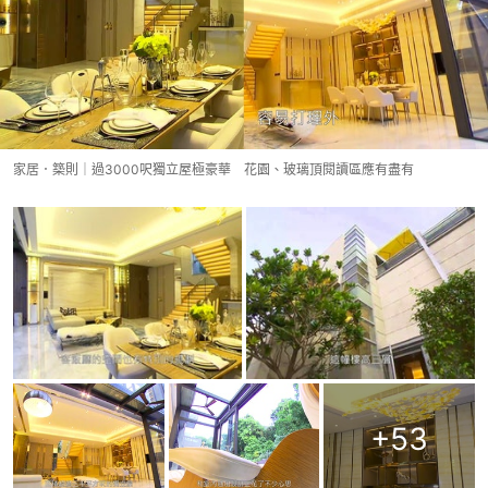
家居．築則｜過3000呎獨立屋極豪華 花園、玻璃頂閱讀區應有盡有
+
53