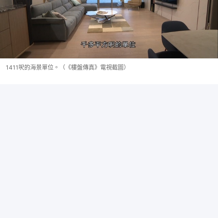
1411呎的海景單位。（《樓盤傳真》電視截圖）