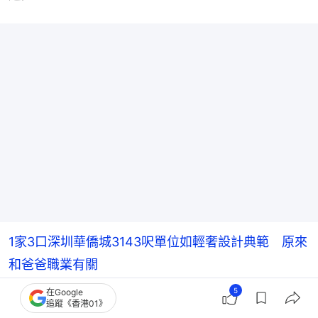
1家3口深圳華僑城3143呎單位如輕奢設計典範 原來
和爸爸職業有關
5
在Google
323呎舊屋改出4房1廳2浴室！住下6人家庭 還有透
追蹤《香港01》