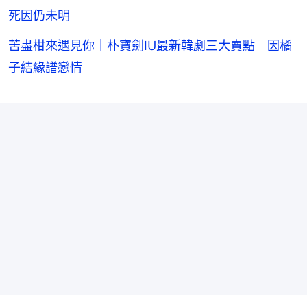
死因仍未明
苦盡柑來遇見你｜朴寶劍IU最新韓劇三大賣點 因橘
子結緣譜戀情