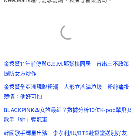
NewJeans進行寫歌寫詞、表演等音樂活動。
金秀賢11年前傳與G.E.M.鄧紫棋同居 曾出三不政策
提防女方炒作
金秀賢全亞洲現脫粉潮｜人形立牌淪垃圾 粉絲痛批
薄情：他好可怕
BLACKPINK四女誰最紅？數據分析10位K-pop單飛女
歌手「她」奪冠軍
韓國歌手輝星出殯 李孝利/IU/BTS赴靈堂送別好友