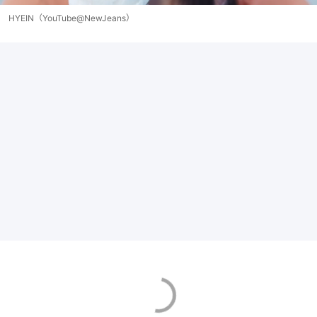
HYEIN（YouTube@NewJeans）