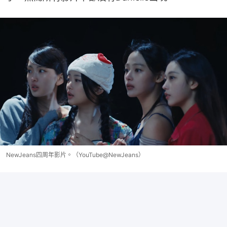
NewJeans四周年影片。（YouTube@NewJeans）