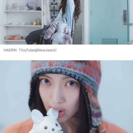
HAERIN（YouTube@NewJeans）