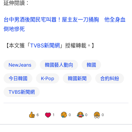
延伸閱讀：
台中男酒後闖民宅叫囂！屋主友一刀捅胸　他全身血
倒地慘死
【本文獲「
TVBS新聞網
」授權轉載。】
NewJeans
韓國藝人動向
韓國
今日韓國
K-Pop
韓國新聞
合約糾紛
TVBS新聞網
6
1
0
0
0