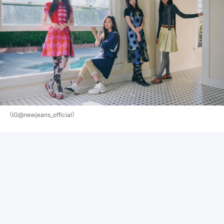
（IG@newjeans_official）