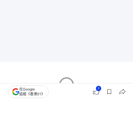
7
在Google
追蹤《香港01》
IU親筆信爆「耳疾惡化」宣告停工 取消九月演唱
會 坦言撐不下去
少女時代Yuri同款「大創墨鏡」賣爆！10元高CP值