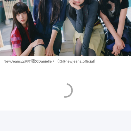
NewJeans四周年獨欠Danielle。（IG@newjeans_official）