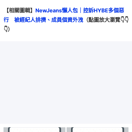
【相關圖輯】
NewJeans懶人包｜控訴HYBE多個惡
行　被經紀人排擠、成員個資外洩
（點圖放大瀏覽👇👇
👇）