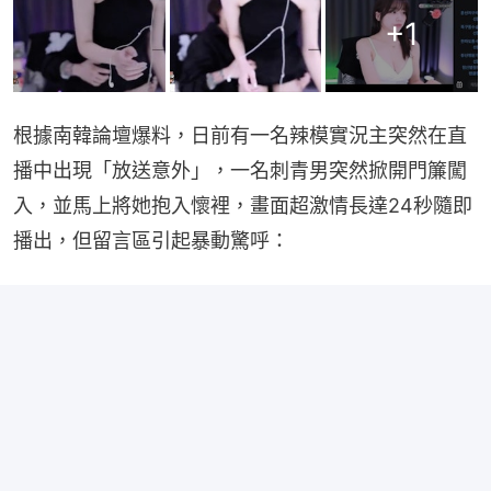
+
1
根據南韓論壇爆料，日前有一名辣模實況主突然在直
播中出現「放送意外」，一名刺青男突然掀開門簾闖
入，並馬上將她抱入懷裡，畫面超激情長達24秒隨即
播出，但留言區引起暴動驚呼：