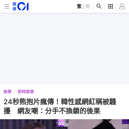
繁
|
简
娛樂
即時娛樂
24秒熊抱片瘋傳！韓性感網紅稱被騷
擾 網友嘲：分手不換鎖的後果