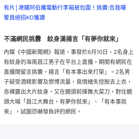
有片│港鐵阿伯攜電動行李箱被包圍！挑釁:告我囉
警員絕招KO獲讚
不滿網民挑釁 紋身漢揚言「有夢你就來」
內媒《中國新聞網》報道，事發於6月10日，2名身上
有紋身的海南昌江男子在平台上直播，期間有網民在
直播間留言挑釁，揚言「有本事出來打架」。2名男
子疑受酒精影響及想博流量，竟情緒失控脫去上衣，
赤裸露出大片紋身，又在鏡頭前揮舞大菜刀，對住鏡
頭大喊「昌江大舞台，有夢你就來」、「有本事就
來」，試圖恐嚇發負評的網民。