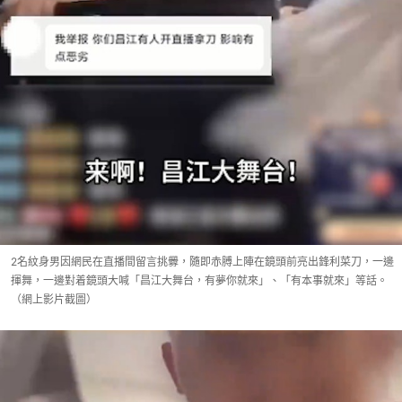
2名紋身男因網民在直播間留言挑釁，隨即赤膊上陣在鏡頭前亮出鋒利菜刀，一邊
揮舞，一邊對着鏡頭大喊「昌江大舞台，有夢你就來」、「有本事就來」等話。
（網上影片截圖）