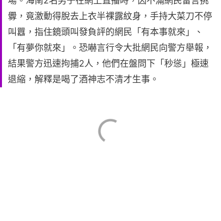
場。海南2名男子在網上直播時，因不滿網民留言挑
釁，竟激動得脫去上衣半裸露紋身，手持大菜刀不停
叫囂，指住鏡頭叫發負評的網民「有本事就來」、
「有夢你就來」。恐嚇言行令大批網民向警方舉報，
結果警方迅速拘捕2人，他們在盤問下「秒慫」極速
退縮，解釋是喝了酒神志不清才生事。