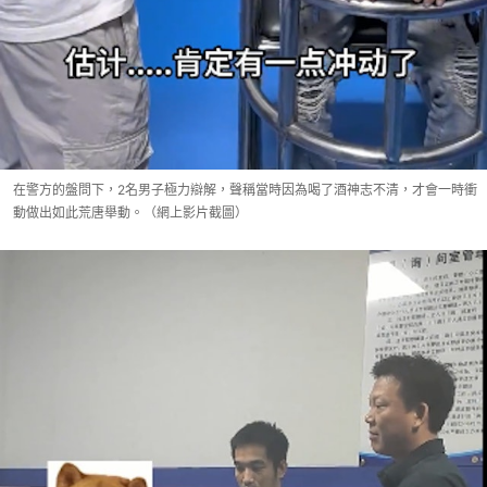
在警方的盤問下，2名男子極力辯解，聲稱當時因為喝了酒神志不清，才會一時衝
動做出如此荒唐舉動。（網上影片截圖）