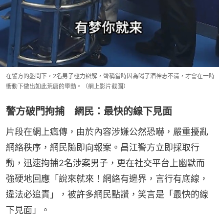
在警方的盤問下，2名男子極力辯解，聲稱當時因為喝了酒神志不清，才會在一時
衝動下做出如此荒唐的舉動。（網上影片截圖）
警方破門拘捕 網民：最快的線下見面
片段在網上瘋傳，由於內容涉嫌公然恐嚇，嚴重擾亂
網絡秩序，網民隨即向報案。昌江警方立即採取行
動，迅速拘捕2名涉案男子，更在社交平台上幽默而
強硬地回應「說來就來！網絡有邊界，言行有底線，
違法必追責」，被許多網民點讚，笑言是「最快的線
下見面」。