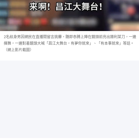
2名紋身男因網民在直播間留言挑釁，隨即赤膊上陣在鏡頭前亮出鋒利菜刀，一邊
揮舞，一邊對着鏡頭大喊「昌江大舞台，有夢你就來」、「有本事就來」等話。
（網上影片截圖）