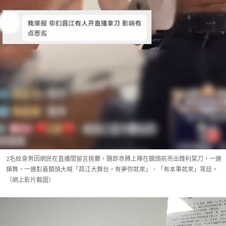
2名紋身男因網民在直播間留言挑釁，隨即赤膊上陣在鏡頭前亮出鋒利菜刀，一邊
揮舞，一邊對着鏡頭大喊「昌江大舞台，有夢你就來」、「有本事就來」等話。
（網上影片截圖）