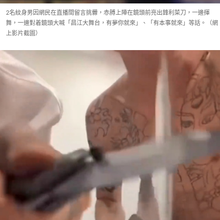
2名紋身男因網民在直播間留言挑釁，赤膊上陣在鏡頭前亮出鋒利菜刀，一邊揮
舞，一邊對着鏡頭大喊「昌江大舞台，有夢你就來」、「有本事就來」等話。（網
上影片截圖）