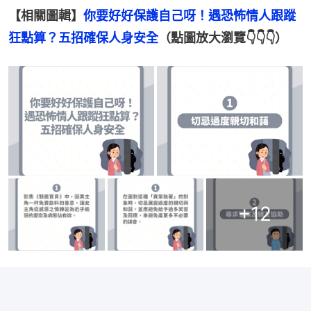
【相關圖輯】
你要好好保護自己呀！遇恐怖情人跟蹤
狂點算？五招確保人身安全
（點圖放大瀏覽👇👇👇）
+
12