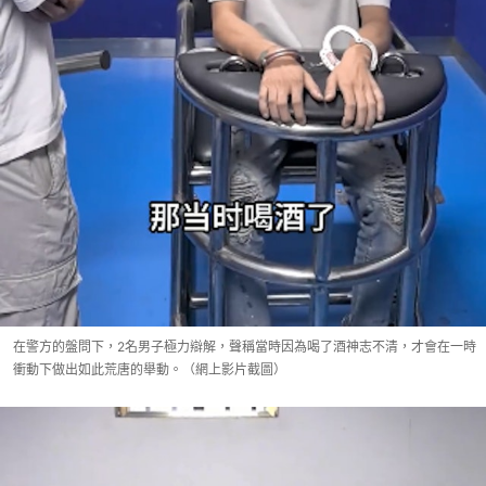
在警方的盤問下，2名男子極力辯解，聲稱當時因為喝了酒神志不清，才會在一時
衝動下做出如此荒唐的舉動。（網上影片截圖）