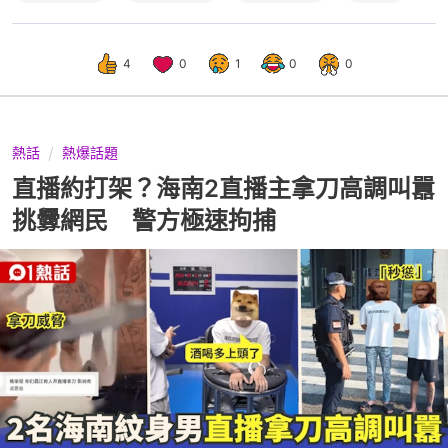
4
0
1
0
0
熱話
熱爆話題
直播約打架？海南2直播主拿刀高調叫囂
挑釁網民 警方極速拘捕