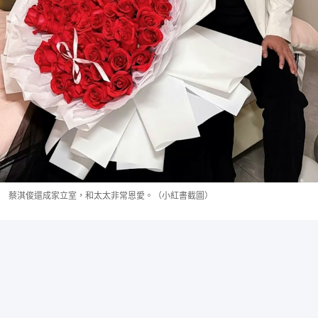
蔡淇俊還成家立室，和太太非常恩愛。（小紅書截圖）