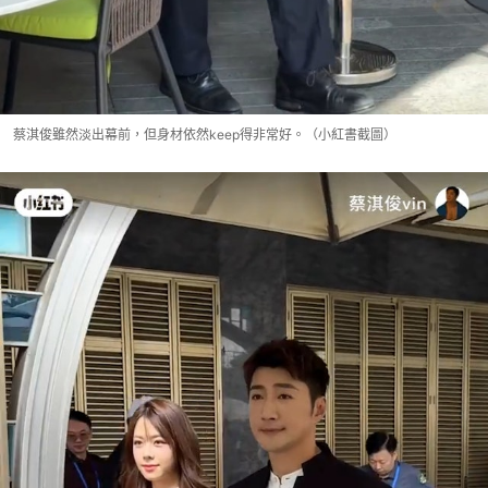
蔡淇俊雖然淡出幕前，但身材依然keep得非常好。（小紅書截圖）