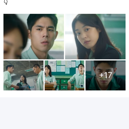
👇
+
17