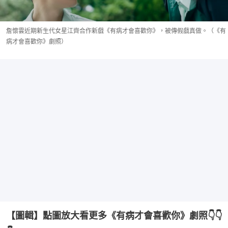
詹懷雲近期新生代女星江齊合作新戲《有病才會喜歡你》，被傳假戲真做。（《有
病才會喜歡你》劇照）
【圖輯】點圖放大看更多《有病才會喜歡你》劇照👇👇