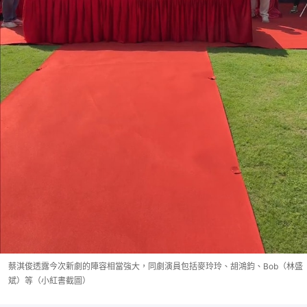
蔡淇俊透露今次新劇的陣容相當強大，同劇演員包括麥玲玲、胡鴻鈞、Bob（林盛
斌）等（小紅書截圖）