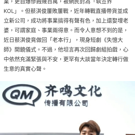
業，更自爆慘蝕幾百萬，被網民封為「執笠界
KOL」。但蔡淇俊屢敗屢戰，近年轉戰直播帶貨並成
立新公司，成功將事業搞得有聲有色，加上還娶埋老
婆，可謂家庭、事業兩得意。而令人意想不到的是，
近日蔡淇俊竟做回「老本行」，現身短劇《失憶大
師》開鏡儀式。不過，他坦言再次回歸劇組拍戲，心
中依然充滿緊張與不安，更罕有大談當年決定轉行做
生意的真實心聲。