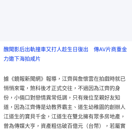
醜聞影后出軌撞車又打人趁生日復出 傳AV片商重金
力邀下海拍咸片
據《鏡報新聞網》報導，江齊與詹懷雲在拍戲時就已
悄悄來電，煞科後才正式交往，不過因為江齊的身
份，小倆口對戀情異常低調，只有幾位至親好友知
道，因為江齊傳是幼教界霸主、道生幼稚園的創辦人
江道生的寶貝千金，江道生在雙北擁有眾多房地產，
曾為傳媒大亨，資產粗估破百億元（台幣），若屬實