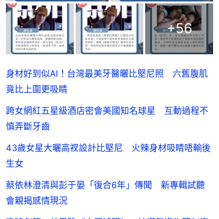
+
56
身材好到似AI！台灣最美牙醫曬比堅尼照 六舊腹肌
竟比上圍更吸睛
跨女網紅五星級酒店密會美國知名球星 互動過程不
慎弄斷牙齒
43歲女星大曬高衩設計比堅尼 火辣身材吸睛唔輸後
生女
蔡依林澄清與彭于晏「復合6年」傳聞 新專輯試聽
會親揭感情現況