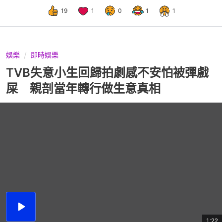
19
1
0
1
1
娛樂
即時娛樂
TVB失意小生回歸拍劇感不安怕被彈戲
屎 親剖當年轉行做生意真相
播
放
1:22
總