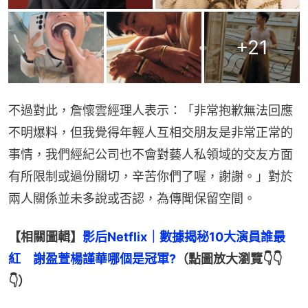
+
21
不過對此，詹懷雲經理人表示：「非常抱歉無法回應
不明爆料，但我覺得年輕人互相交朋友是非常正常的
事情，我們經紀公司也不會對藝人私領域的交友方面
有所限制或過份關切，辛苦你們了喔，謝謝。」對於
兩人關係並未多說或否認，為傳聞保留空間。
【相關圖輯】
影后Netflix｜數據揭秘10大演員誰最
紅　謝盈萱楊謹華哪個是冠軍?
（點圖放大瀏覽👇👇
👇）