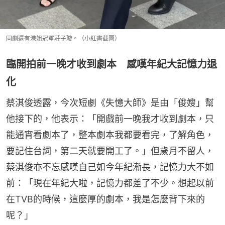
同劇還有港姐冠軍莊子璇。（小紅書截圖）
臨開拍前一晚才收到劇本 感嘆年紀大記憶力退
化
蔡淇俊透露，今次短劇《失憶大師》是由「俊嫂」幫
他接下的，他表示：「開戲前一晚我才收到劇本，只
能通宵看劇本了，整本劇本我都要看完，了解角色，
要記住台詞，第二天就要開工了。」但歲月不留人，
蔡淇俊亦不忘感嘆自己如今年紀漸長，記憶力大不如
前：「現在年紀大啦，記憶力都差了不少。想起以前
在TVB的時候，這麼厚的劇本，我是怎麼背下來的
呢？」