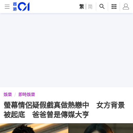
繁
|
简
娛樂
即時娛樂
螢幕情侶疑假戲真做熱戀中 女方背景
被起底 爸爸曾是傳媒大亨