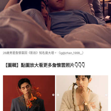
26歲男星詹懷雲因《影后》知名度大增。（ig@zhan_1998__）
【圖輯】點圖放大看更多詹懷雲照片👇👇👇