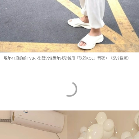
現年41歲的前TVB小生蔡淇俊近年成功搣甩「執笠KOL」稱號。（影片截圖）