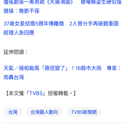
瓊瑤劇第一美男跳《大展鴻圖》 被嘲舞姿生硬似復
健操︰晚節不保
37歲女星結婚5週年傳離婚 2人曾分手再破鏡重圓
經理人急回應
延伸閱讀：
天氣／薇帕颱風「路徑變了」！16縣市大雨　專家：
雨轟台灣
【本文獲「
TVBS
」授權轉載。】
台灣
台灣藝人動向
TVBS新聞網