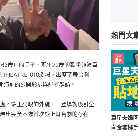
熱門文
年63歲）的長子、現年22歲的歌手兼演員
HEATRE1010劇場，出席了舞台劇
IGIN》開演前的公開彩排與記者群訪。
處。端正亮眼的外貌，一登場就吸引全
現出完全不像首次登上舞台劇的存在
巨星夫婦
向食客揮