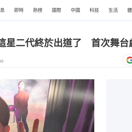
息
即時
熱榜
國際
中國
科技
生活
體
這星二代終於出道了 首次舞台
30