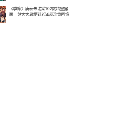
《季節》唐泰朱瑞棠102歲精靈露
面 與太太恩愛到老滿屋珍貴回憶