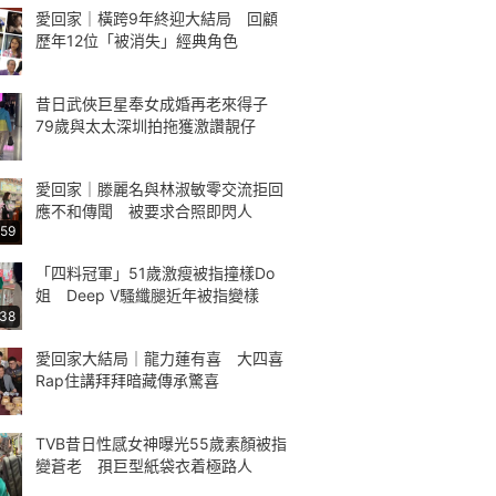
愛回家｜橫跨9年終迎大結局 回顧
歷年12位「被消失」經典角色
昔日武俠巨星奉女成婚再老來得子
79歲與太太深圳拍拖獲激讚靚仔
愛回家｜滕麗名與林淑敏零交流拒回
應不和傳聞 被要求合照即閃人
:59
「四料冠軍」51歲激瘦被指撞樣Do
姐 Deep V騷纖腿近年被指變樣
:38
愛回家大結局｜龍力蓮有喜 大四喜
Rap住講拜拜暗藏傳承驚喜
TVB昔日性感女神曝光55歲素顏被指
變蒼老 孭巨型紙袋衣着極路人