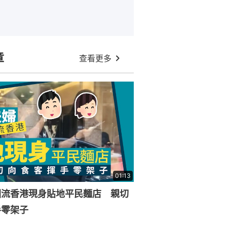
章
查看更多
01:13
回流香港現身貼地平民麵店 親切
手零架子