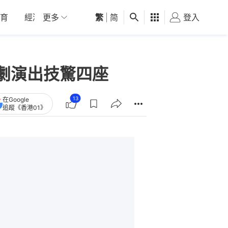
育
經濟
更多
01深圳
繁
觀點
|
简
健康
好食玩飛
登入
女
劇演出技驚四座
13
在Google
追蹤《香港01》