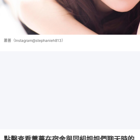
蕭薔（Instagram@stephanieh813）
點擊查看蕭薔在宿舍與同組姐姐們聊天時的