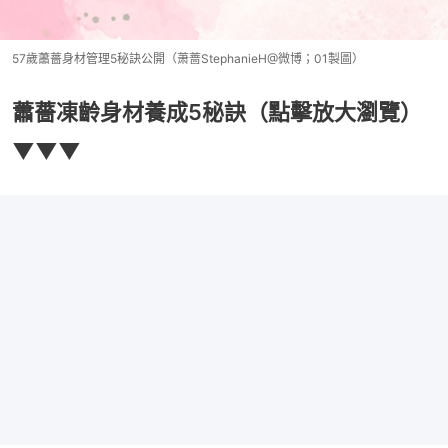
57歲蕭薔身材管理5秘訣公開（萧蔷StephanieH@微博；01製圖）
蕭薔凍齡身材養成5秘訣（點擊放大瀏覽）
▼▼▼