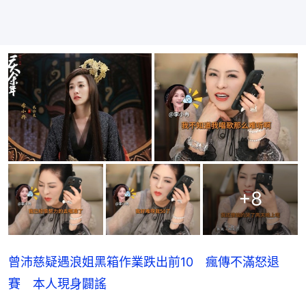
+
8
曾沛慈疑遇浪姐黑箱作業跌出前10 瘋傳不滿怒退
賽 本人現身闢謠