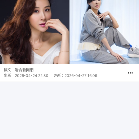
撰文：
聯合新聞網
出版：
2026-04-24 22:30
更新：
2026-04-27 16:09