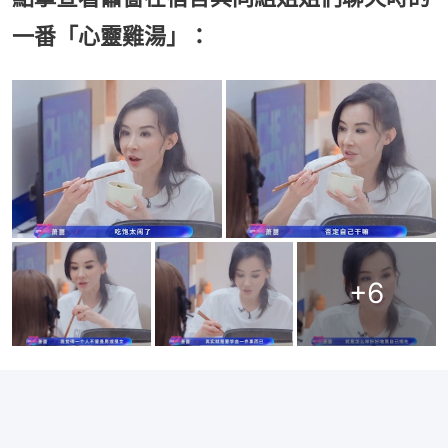
一番「心靈雞湯」：
+
6