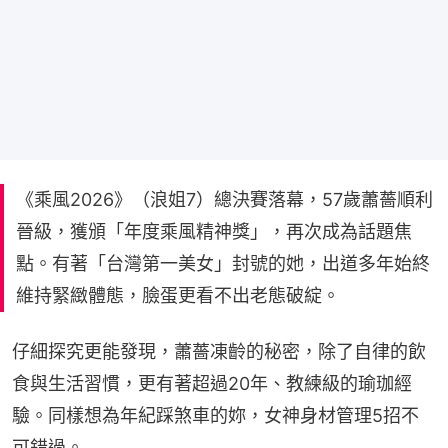
《乘風2026》（浪姐7）總決賽落幕，57歲蕭薔順利
晉級，獲頒「年度乘風精神獎」，再次成為話題焦
點。有著「台灣第一美女」封號的她，出道多年始終
維持緊緻體態，臉蛋更看不出老態破綻。
仔細探究更能發現，蕭薔凍齡的秘密，除了自律的飲
食與生活習慣，更有著超過20年、教練級的瑜珈經
驗。同樣想為年紀踩煞車的妳，女神身材管理5招不
可錯過。