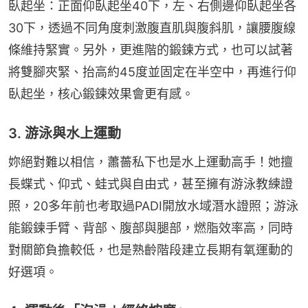
臥起坐：正面仰臥起坐40下，左、右側邊仰臥起坐各
30下，透過不同角度刺激腹直肌與腹斜肌，讓腰腹線
條維持緊實。另外，更進階的鍛鍊方式，也可以試著
將雙腳夾緊、抬高約45度並固定在半空中，再進行仰
臥起坐，核心鍛鍊效果會更有感。
3. 游泳與水上運動
妳絕對難以相信，蕭薔私下也是水上運動高手！她擅
長蝶式、仰式、蛙式與自由式，甚至擁有游泳教練證
照，20多年前也考取過PADI開放水域潛水證照；游泳
能鍛鍊手臂、背部、腹部與腿部，燃脂效率高，同時
對關節負擔較低，也是熟齡階段建立長期有氧運動的
好選項。