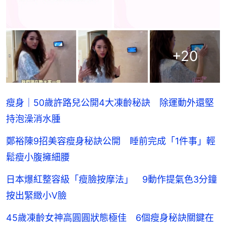
+
20
瘦身｜50歲許路兒公開4大凍齡秘訣 除運動外還堅
持泡澡消水腫
鄭裕陳9招美容瘦身秘訣公開 睡前完成「1件事」輕
鬆瘦小腹擁細腰
日本爆紅整容級「瘦臉按摩法」 9動作提氣色3分鐘
按出緊緻小V臉
45歲凍齡女神高圓圓狀態極佳 6個瘦身秘訣關鍵在