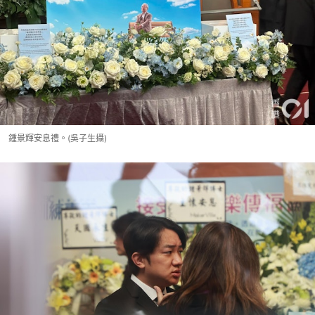
鍾景輝安息禮。(吳子生攝)