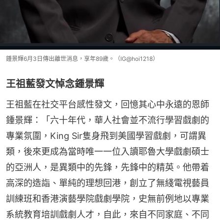
鍾景輝6月3日傳出離世消息，享年89歲。（IG@hoi1218）
王祖藍發文悼念鍾景輝
王祖藍在社交平台感性發文，回憶其心中永遠的恩師
鍾景輝：「六十年代，華人社會並不流行學習戲劇的
專業氛圍，King Sir隻身飛到美國學習戲劇，可謂異
類，後來更成為當時唯一一位入讀耶魯大學戲劇碩士
的亞洲人，是異類中的先鋒，先鋒中的精英。他帶着
高深的造詣、單純的理想回港，創立了無綫電視藝員
訓練班和香港演藝學院戲劇學院，史無前例地以專業
系統教育培訓戲劇人才，自此，來自不同家庭、不同