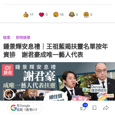
17
0
10
0
0
娛樂
即時娛樂
鍾景輝安息禮｜王祖藍揭扶靈名單按年
資排 謝君豪成唯一藝人代表
14
在Google
追蹤《香港01》