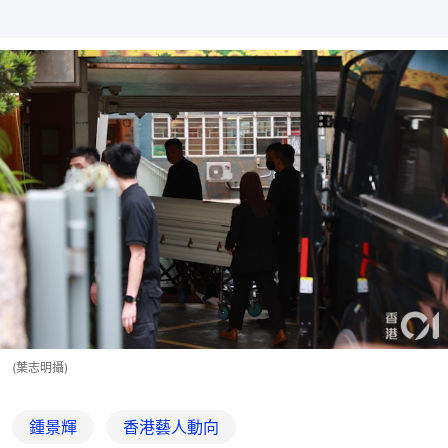
(葉志明攝)
鍾景輝
香港藝人動向