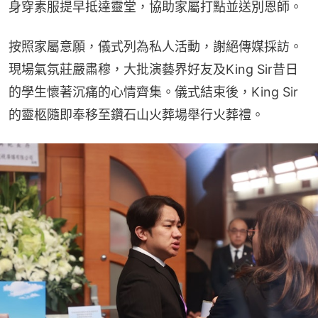
身穿素服提早抵達靈堂，協助家屬打點並送別恩師。
按照家屬意願，儀式列為私人活動，謝絕傳媒採訪。
現場氣氛莊嚴肅穆，大批演藝界好友及King Sir昔日
的學生懷著沉痛的心情齊集。儀式結束後，King Sir
的靈柩隨即奉移至鑽石山火葬場舉行火葬禮。