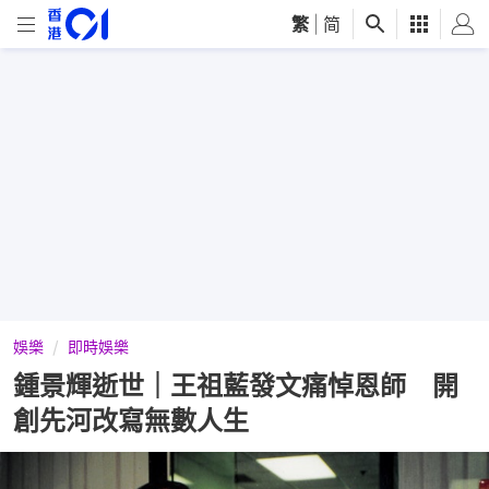
繁
|
简
娛樂
即時娛樂
鍾景輝逝世｜王祖藍發文痛悼恩師 開
創先河改寫無數人生