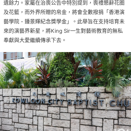
遺餘力。家屬在治喪公告中特別提到，喪禮懇辭花圈
及花籃，而外界所贈的帛金，將會全數撥捐「香港演
藝學院 - 鍾景輝紀念獎學金」。此舉旨在支持培育未
來的演藝界新星，將King Sir一生對藝術教育的無私
奉獻與大愛繼續傳承下去。