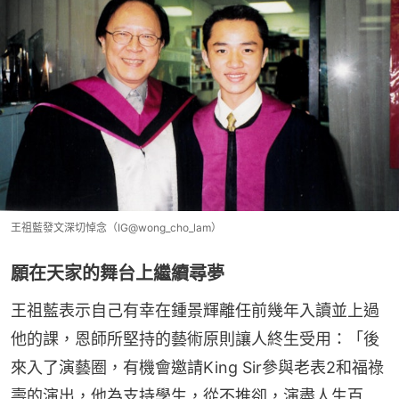
王祖藍發文深切悼念（IG@wong_cho_lam）
願在天家的舞台上繼續尋夢
王祖藍表示自己有幸在鍾景輝離任前幾年入讀並上過
他的課，恩師所堅持的藝術原則讓人終生受用：「後
來入了演藝圈，有機會邀請King Sir參與老表2和福祿
壽的演出，他為支持學生，從不推卻，演盡人生百