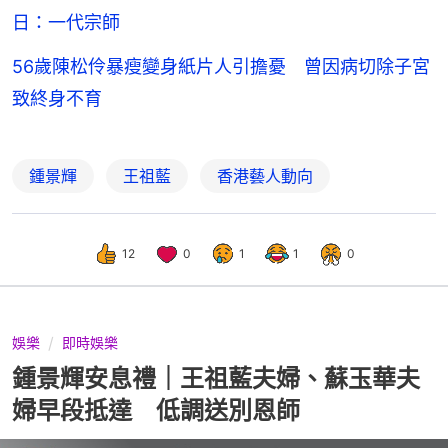
日：一代宗師
56歲陳松伶暴瘦變身紙片人引擔憂 曾因病切除子宮
致終身不育
鍾景輝
王祖藍
香港藝人動向
12
0
1
1
0
娛樂
即時娛樂
鍾景輝安息禮｜王祖藍夫婦、蘇玉華夫
婦早段抵達 低調送別恩師