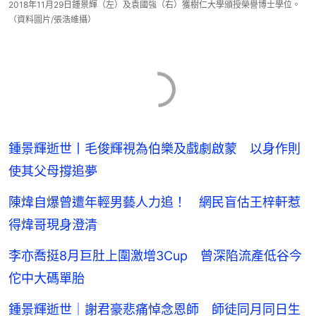
2018年11月29日鍾景輝（左）及袁國強（右）獲樹仁大學頒授榮譽博士學位。
（資料圖片/張浩維攝）
鍾景輝逝世丨毛俊輝視為伯樂及戲劇啟蒙 以身作則
使其父母撐追夢
陳煒自爆曾遭年輕男藝人力追！ 網民盲估王梓軒惹
得煒哥現身澄清
李亦喬挺8月巨肚上圍激增3Cup 曾深陷流產低谷今
佗中大碼單胎
鍾景輝逝世｜謝君豪悲痛悼念恩師 師徒同月同日生