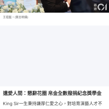
王祖藍。(葉志明攝)
遺愛人間：懇辭花圈 帛金全數撥捐紀念獎學金
King Sir一生秉持謙厚仁愛之心，對培育演藝人才不