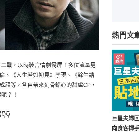
熱門文
檔第二戰，以時裝言情劇霸屏！多位流量男
倫、《人生若如初見》李現、《餘生請
成毅等，各自帶來刻骨銘心的甜虐CP，
架呢？！
👇
巨星夫婦
向食客揮