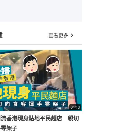
章
查看更多
01:13
回流香港現身貼地平民麵店 親切
手零架子