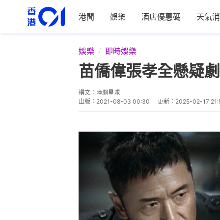
港聞
娛樂
酒店優惠碼
天氣消
娛樂
即時娛樂
苗僑偉張孝全懸疑劇
撰文：
陸劇星球
出版：
2021-08-03 00:30
更新：
2025-02-17 21: