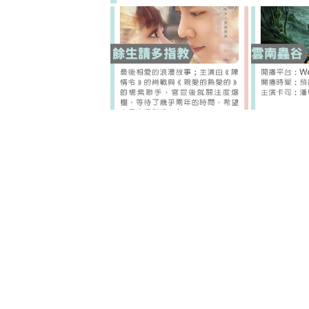
相關圖輯：盤點6套爆笑古裝陸劇！
越（點圖放大瀏覽👇👇👇）