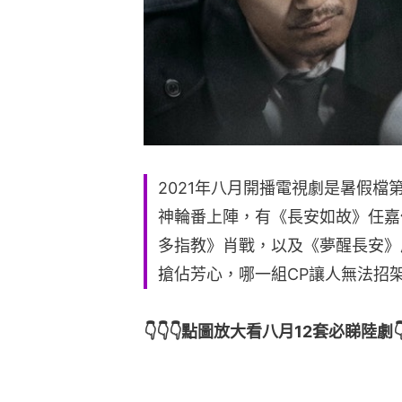
2021年八月開播電視劇是暑假
神輪番上陣，有《長安如故》任嘉
多指教》肖戰，以及《夢醒長安》
搶佔芳心，哪一組CP讓人無法招
👇👇👇點圖放大看八月12套必睇陸劇👇