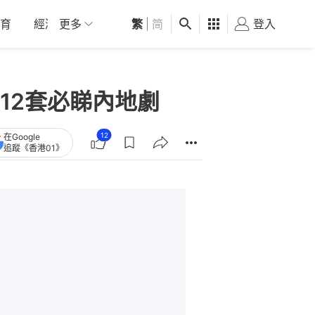
育
經濟
更多
01深圳
繁
觀點
|
简
健康
好食玩飛
登入
女
12套必睇內地劇
12
在Google
追蹤《香港01》