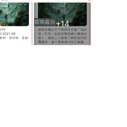
+
14
《慶餘年》郭麒麟宋軼擔正《贅婿》玩穿