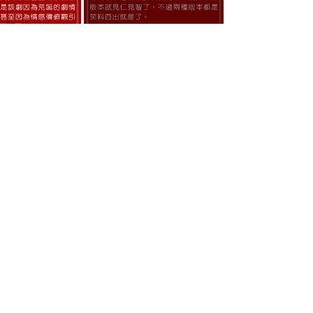
王星越、原若航、吳曼思
的前世故事，都出自於墨寶非寶作品，
演，前生今世由同主演延續，絕對是優
、背景為古代，世說高官貴女崔時宜為
鞏固太子勢力，卻讓時宜從小在坐擁70
辰王周生辰與崔時宜的兩世姻緣。