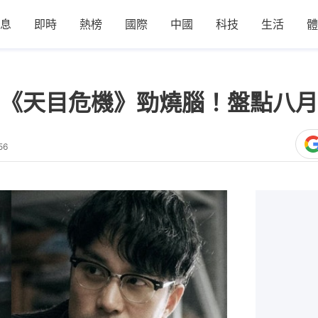
息
即時
熱榜
國際
中國
科技
生活
體
《天目危機》勁燒腦！盤點八月
56