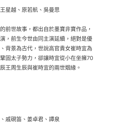
、戚硯笛、姜卓君、譚泉
說《眼淚的上游》，述說六個年輕人的
世寵妃》王瑞昌、《賀先生的戀戀不
熱播的《賀先生的戀戀不忘》，胡意璇