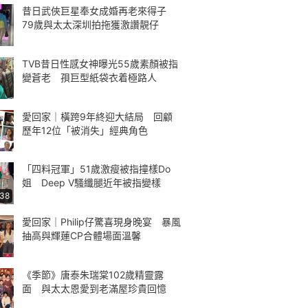
昔日武俠巨星奉女成婚再老來得子
79歲與太太深圳拍拖獲激讚靚仔
TVB昔日性感女神曝光55歲素顏被指
變蒼老 孭巨型紙袋衣着極路人
愛回家｜橫跨9年終迎大結局 回顧
歷年12位「被消失」經典角色
「四料冠軍」51歲激瘦被指撞樣Do
姐 Deep V騷纖腿近年被指變樣
:38
愛回家｜Philip仔驚喜現身晚宴 暴風
抽高與輝蓮CP合體場面溫馨
《季節》唐泰朱瑞棠102歲精靈露
面 與太太恩愛到老滿屋珍貴回憶