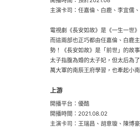
上游
開播平台：優酷
開播時間：2021.08.02
主演卡司：王瑞昌、胡意璇、陳博豪
電視劇《上游》改編自明前雨後的小
暗戀與治療的青春歲月；此部由《雙
忘》胡意璇主演，讓人好奇正在好評
又將帶來怎樣的甜蜜愛戀呢？！
一生一世
開播平台：台灣愛奇藝
開播時間：預計2021.08