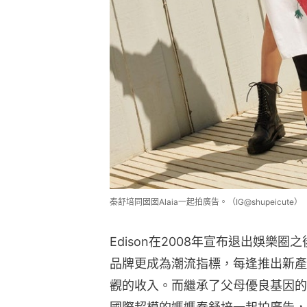
秦舒培同囡囡Alaia一起拍廣告。（IG@shupeicute）
Edison在2008年宣布退出娛樂
品牌更成為潮流指標，每逢推出新產
觀的收入。而繼承了父母優良基因的A