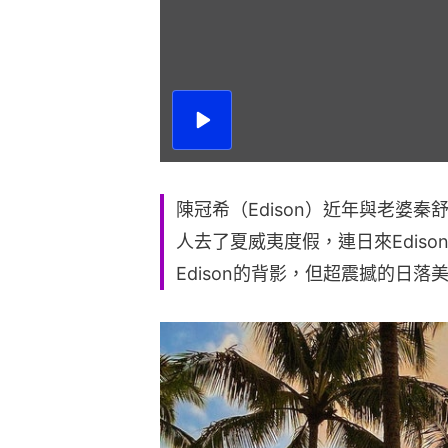
播
放
影
片
陳冠希（Edison）近年與老婆秦
人去了夏威夷度假，連日來Edis
Edison的背影，但超震撼的日落