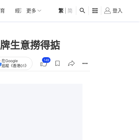
育
經濟
更多
01深圳
繁
觀點
|
简
健康
好食玩飛
登入
女
牌生意撈得掂
149
在Google
追蹤《香港01》