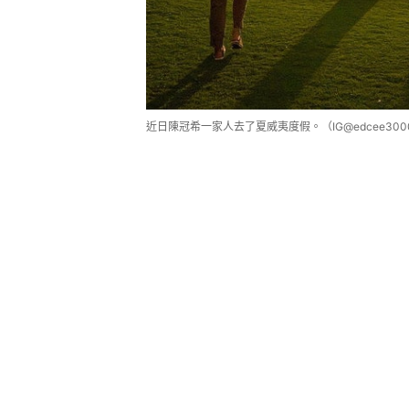
近日陳冠希一家人去了夏威夷度假。（IG@edcee300