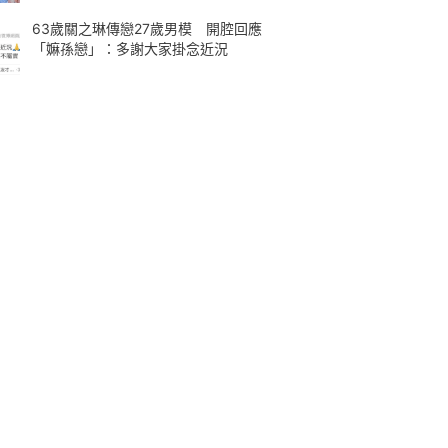
63歲關之琳傳戀27歲男模 開腔回應
「嫲孫戀」：多謝大家掛念近況