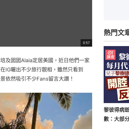
熱門文
0:57
總
共
時
間
舒培及囡囡Alaia定居美國，近日他們一家
on在IG曬出不少旅行靚相，雖然只看到
美景依然吸引不少Fans留言大讚！
黎彼得病
數：大部