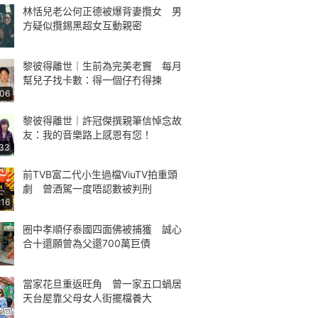
林恬兒老公何正德被爆背妻攬女 男
方疑似攬錫黑超女互動親密
黎彼得離世｜生前為完美老竇 每月
幫兒子找卡數：得一個仔冇得揀
:06
黎彼得離世｜許冠傑撰親筆信悼念故
友：我的音樂路上感恩有您！
:33
前TVB富二代小生過檔ViuTV拍重頭
劇 曾酒駕一度唔認數被判刑
:16
圈中孝順仔泰國四面佛被捕獲 誠心
合十還願曾為父還700萬巨債
當家花旦重返旺角 曾一家五口蝸居
天台屋靠父母女人街擺檔養大