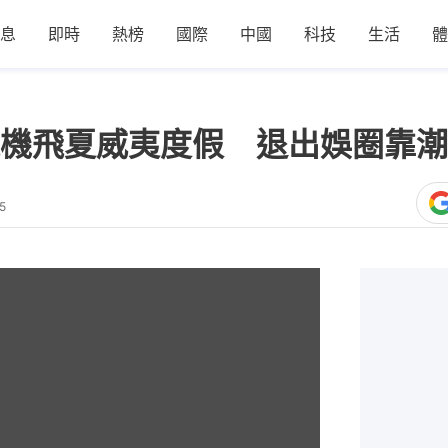
息
即時
熱榜
國際
中國
科技
生活
體
機飛夏威夷度假 退出娛圈靠潮
5