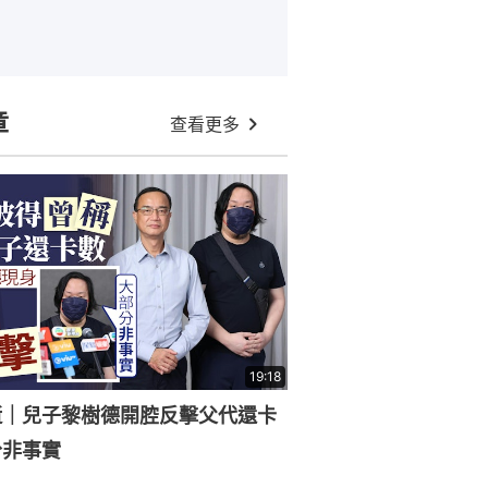
章
查看更多
19:18
逝｜兒子黎樹德開腔反擊父代還卡
分非事實