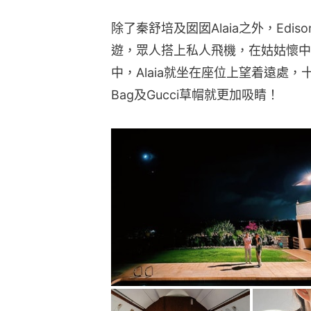
除了秦舒培及囡囡Alaia之外，Ed
遊，眾人搭上私人飛機，在姑姑懷中的
中，Alaia就坐在座位上望着遠處，十分乖
Bag及Gucci草帽就更加吸睛！