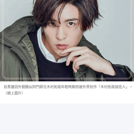
目黑蓮因外貌酷似同門師兄木村拓哉年輕時期而被外界封作「木村拓哉接班人」。
（網上圖片）