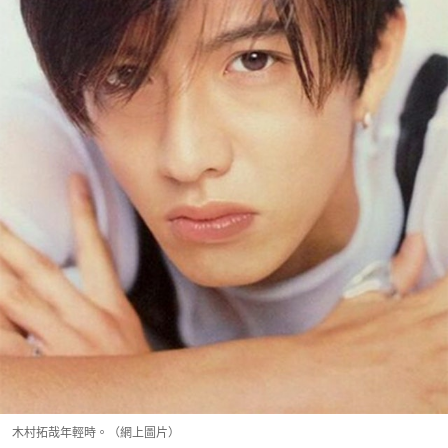
木村拓哉年輕時。（網上圖片）