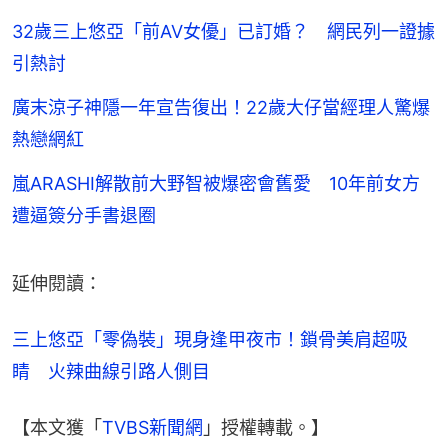
32歲三上悠亞「前AV女優」已訂婚？ 網民列一證據
引熱討
廣末涼子神隱一年宣告復出！22歲大仔當經理人驚爆
熱戀網紅
嵐ARASHI解散前大野智被爆密會舊愛 10年前女方
遭逼簽分手書退圈
延伸閱讀：
三上悠亞「零偽裝」現身逢甲夜市！鎖骨美肩超吸
睛　火辣曲線引路人側目
【本文獲「
TVBS新聞網
」授權轉載。】