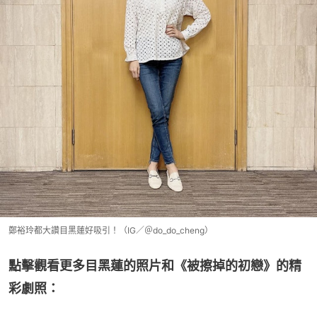
鄭裕玲都大讚目黑蓮好吸引！（IG／＠do_do_cheng）
點擊觀看更多目黑蓮的照片和《被擦掉的初戀》的精
彩劇照：