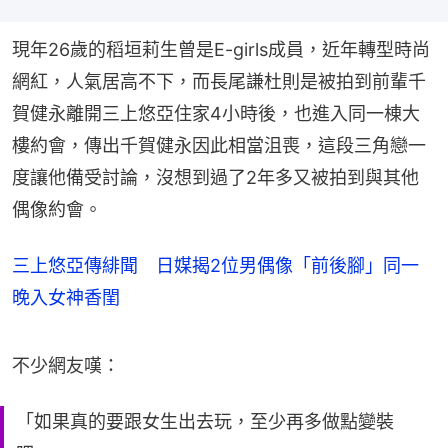
現年26歲的稻垣莉生曾是E-girls成員，近年轉型時尚
網紅，人氣居高不下，而長尾謙杜則是被拍到前輩千
賀健永離開三上悠亞住家4小時後，也進入同一棟大
樓約會，傳出千賀健永因此相當沮喪，這段三角戀一
度讓他備受討論，沒想到過了2年多又被拍到與其他
偶像約會。
三上悠亞傳緋聞 日媒揭2位男偶像「前後腳」同一
晚入女神香閨
不少網友嘆：
「如果真的要跟女生出去玩，至少再多做點變裝