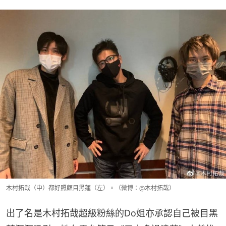
木村拓哉（中）都好照顧目黑蓮（左）。（微博：@木村拓哉）
出了名是木村拓哉超級粉絲的Do姐亦承認自己被目黑