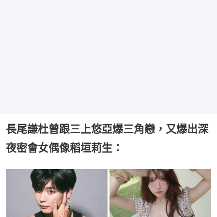
長尾謙杜曾跟三上悠亞爆三角戀，又爆出深
夜密會女偶像稻垣莉生：