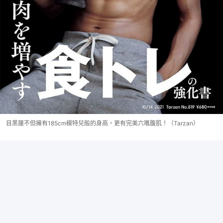
目黑蓮不但擁有185cm模特兒般的身高，更有完美六嚿腹肌！（Tarzan）