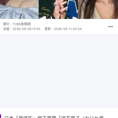
撰文：
TVBS新聞網
出版：
2026-06-09 15:45
更新：
2026-06-11 00:04