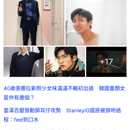
+
17
40歲張娜拉新照少女味滿滿不輸初出道 韓國童顏女
星仲有邊個？
姜濤百厭發動舔耳仔攻勢 StanleyIG還原被狼吻過
程：feel到口水