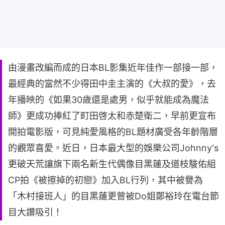
由漫畫改編而成的日本BL影集近年佳作一部接一部，
最經典的當然不少得田中圭主演的《大叔的愛》，去
年播映的《如果30歲還是處男，似乎就能成為魔法
師》更成功捧紅了町田啓太和赤楚衛二，早前更宣布
開拍電影版，可見純愛風格的BL題材廣受各年齡階層
的觀眾喜愛。近日，日本最大型的娛樂公司Johnny's
更破天荒讓旗下兩名新生代偶像目黑蓮及道枝駿佑組
CP拍《被擦掉的初戀》加入BL行列，其中被譽為
「木村接班人」的目黑蓮更曾被Do姐鄭裕玲在電台節
目大讚吸引！