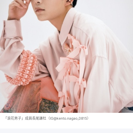
「浪花男子」成員長尾謙杜（IG@kento.nagao_0815）