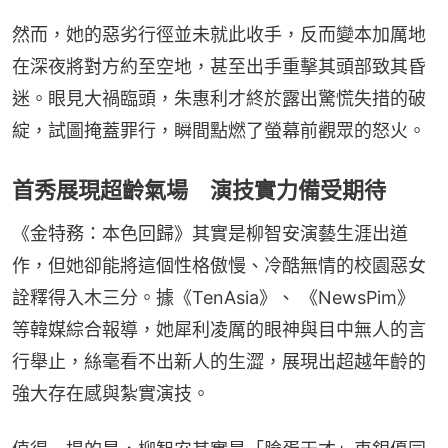
然而，她的惡劣行徑並未就此收手，反而變本加厲地
在深夜將對方約至空地，甚至出手重擊其頭部致其昏
迷。眼見大禍臨頭，朱惠利才終於露出驚慌失措的破
綻，試圖掩蓋罪行，瞬間點燃了螢幕前觀眾的怒火。
首秀展現超齡氣場 演技實力備受期待
《金特務：本色回歸》其實是柳智安演藝生涯出道
作，但她卻能將這個性格傲慢、冷酷無情的校園惡女
詮釋得入木三分。據《TenAsia》、 《NewsPim》 
等韓媒綜合報導，她犀利凌厲的眼神與目中無人的言
行舉止，絲毫看不出新人的生澀，展現出超越年齡的
強大存在感與紮實演技。