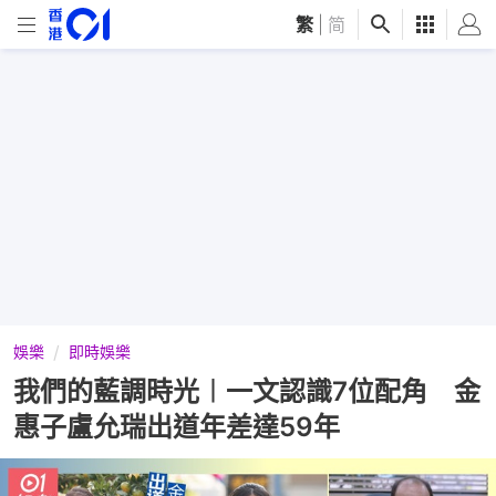
繁
|
简
娛樂
即時娛樂
我們的藍調時光︱一文認識7位配角 金
惠子盧允瑞出道年差達59年