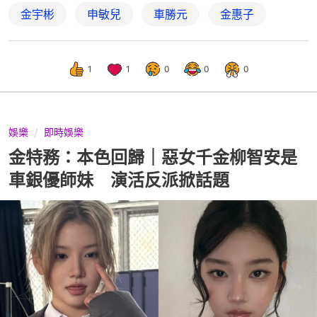
金宇彬
申敏兒
車勝元
金惠子
1
1
0
0
0
娛樂
即時娛樂
金特務：本色回歸｜惡女千金柳智安是
車銀優師妹 演活反派掀話題