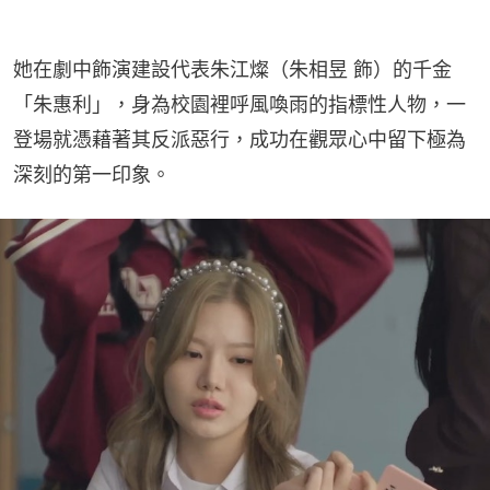
她在劇中飾演建設代表朱江燦（朱相昱 飾）的千金
「朱惠利」，身為校園裡呼風喚雨的指標性人物，一
登場就憑藉著其反派惡行，成功在觀眾心中留下極為
深刻的第一印象。