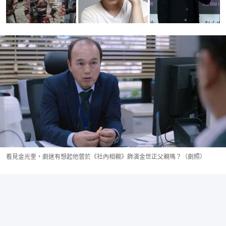
看見金光奎，劇迷有想起他曾於《社內相親》飾演金世正父親嗎？（劇照）