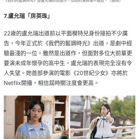
《我們的藍調時光》是盧允瑞的出道作，但她的演技毫不尷尬。（劇照）
7.盧允瑞「房英珠」
22歲的盧允瑞出道前以平面模特兒身份接拍不少廣
告，今年正式於《我們的藍調時光》出道，是劇中經
驗最淺的一位。雖然是出道作，但面對多位大前輩更
要演未成年懷孕的高中生，盧允瑞的表現完全沒有令
人失望。她首部參演的電影《20世紀少女》亦將於
Netflix開播，相信屆時關注度會更高。