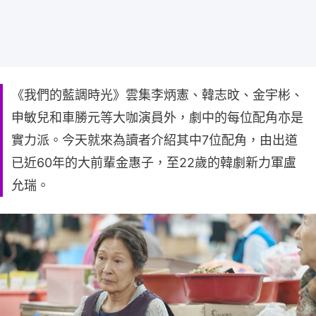
《我們的藍調時光》雲集李炳憲、韓志旼、金宇彬、
申敏兒和車勝元等大咖演員外，劇中的每位配角亦是
實力派。今天就來為讀者介紹其中7位配角，由出道
已近60年的大前輩金惠子，至22歲的韓劇新力軍盧
允瑞。