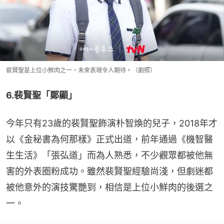
裴賢聖是上位小鮮肉之一，未來表現令人期待。（劇照）
6.裴賢聖「鄭顯」
今年只有23歲的裴賢聖飾演朴智煥的兒子，2018年才
以《金秘書為何那樣》正式出道，前年通過《機智醫
生生活》「張弘道」而為人熟悉，不少觀眾都被他無
害的外表圈粉成功。雖然裴賢聖經驗尚淺，但劇迷都
被他意外的演技驚艷到，相信是上位小鮮肉的後選之
一。