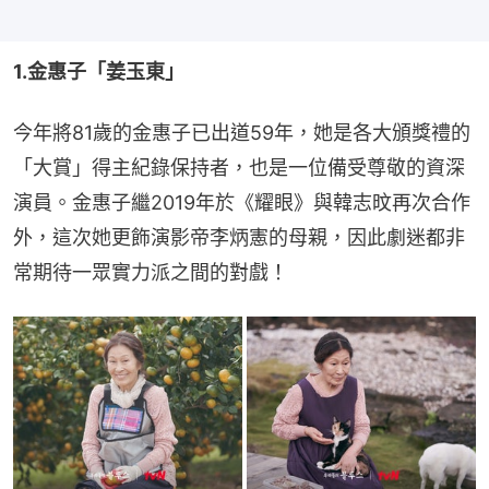
1.金惠子「姜玉東」
今年將81歲的金惠子已出道59年，她是各大頒獎禮的
「大賞」得主紀錄保持者，也是一位備受尊敬的資深
演員。金惠子繼2019年於《耀眼》與韓志旼再次合作
外，這次她更飾演影帝李炳憲的母親，因此劇迷都非
常期待一眾實力派之間的對戲！