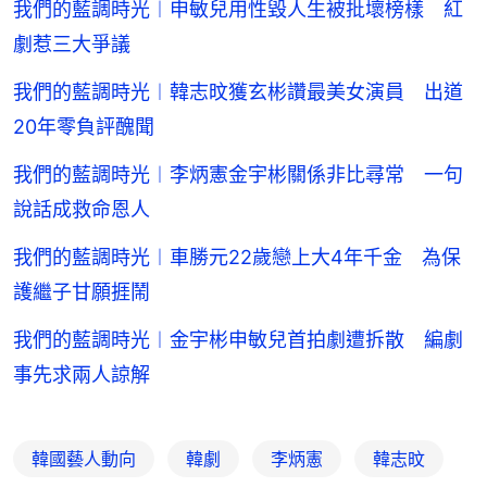
我們的藍調時光︱申敏兒用性毀人生被批壞榜樣 紅
劇惹三大爭議
我們的藍調時光︱韓志旼獲玄彬讚最美女演員 出道
20年零負評醜聞
我們的藍調時光︱李炳憲金宇彬關係非比尋常 一句
說話成救命恩人
我們的藍調時光︱車勝元22歲戀上大4年千金 為保
護繼子甘願捱鬧
我們的藍調時光︱金宇彬申敏兒首拍劇遭拆散 編劇
事先求兩人諒解
韓國藝人動向
韓劇
李炳憲
韓志旼