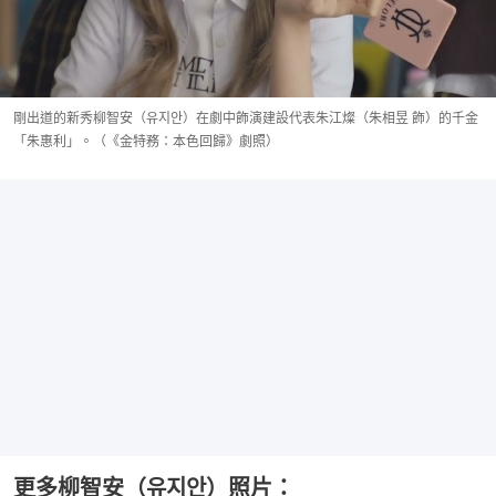
剛出道的新秀柳智安（유지안）在劇中飾演建設代表朱江燦（朱相昱 飾）的千金
「朱惠利」。（《金特務：本色回歸》劇照）
更多柳智安（유지안）照片：