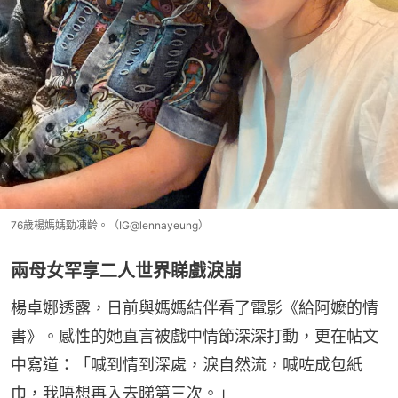
76歲楊媽媽勁凍齡。（IG@lennayeung）
兩母女罕享二人世界睇戲淚崩
楊卓娜透露，日前與媽媽結伴看了電影《給阿嬤的情
書》。感性的她直言被戲中情節深深打動，更在帖文
中寫道：「喊到情到深處，淚自然流，喊咗成包紙
巾，我唔想再入去睇第三次。」