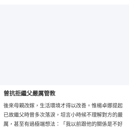
曾抗拒繼父嚴厲管教
後來母親改嫁，生活環境才得以改善。惟楊卓娜提起
已故繼父時曾多次落淚，坦言小時候不理解對方的嚴
厲，甚至有過極端想法：「我以前跟他的關係是不好