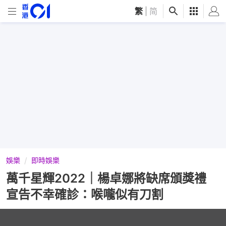
繁
|
简
娛樂
即時娛樂
萬千星輝2022｜楊卓娜將缺席頒獎禮
宣告不幸確診：喉嚨似有刀割