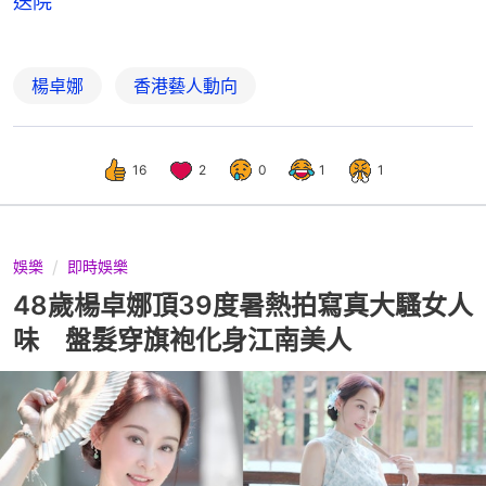
送院
楊卓娜
香港藝人動向
16
2
0
1
1
娛樂
即時娛樂
48歲楊卓娜頂39度暑熱拍寫真大騷女人
味 盤髮穿旗袍化身江南美人