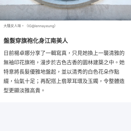
大騷女人味。（IG@lennayeung）
盤髮穿旗袍化身江南美人
日前楊卓娜分享了一輯寫真，只見她換上一襲清雅的
無袖印花旗袍，漫步於古色古香的園林建築之中。她
特意將長髮優雅地盤起，並以清秀的白色花朵作點
綴，仙氣十足；再配搭上翡翠耳環及玉鐲，令整體造
型更顯淡雅高貴。