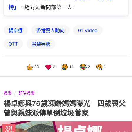
持」
，絕對是新聞部第一人！
楊卓娜
香港藝人動向
01 Video
OTT
娛樂無窮
23
3
14
2
1
娛樂
即時娛樂
楊卓娜與76歲凍齡媽媽曝光 四歲喪父
曾與親妹派傳單倒垃圾養家