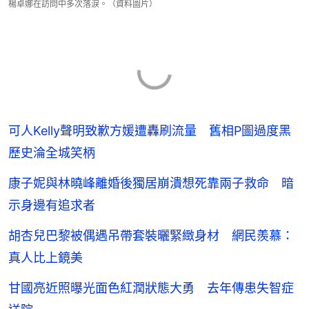
楊卓娜在訪問中多次落淚。（資料圖片）
可人Kelly聲明致歉方媛遭轟刷流量 舊相P圖過度黑
歷史淪全城笑柄
康子妮與林曉峰離婚後獨居崩潰想死靠兩子救命 暗
示身邊有追求者
胡杏兒巴黎被偶遇吊帶套裝曬緊緻身材 網民羨慕：
真人比上鏡美
甘國亮近照曝光面色紅潤狀態大勇 去年傳患失智症