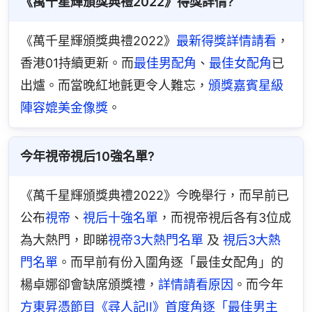
《萬千星輝頒獎典禮2022》得獎詳情?
《萬千星輝頒獎典禮2022》
最新得獎詳情請看
，
香港01持續更新。而
最佳男配角
、
最佳女配角
已
出爐。而當晚紅地氈更令人難忘，
頒獎嘉賓星級
陣容媲美金像獎
。
今年視帝視后10強名單?
《萬千星輝頒獎典禮2022》今晚舉行，而早前已
公布
視帝
、
視后十強名單
，而視帝視后各有3位成
為大熱門，即睇
視帝3大熱門名單
 及 
視后3大熱
門名單
。而早前有份入圍角逐「最佳女配角」的
楊卓娜卻會缺席頒獎禮，
詳情請看原因
。而今年
方東昇憑節目《尋人記II》首度角逐「最佳男主