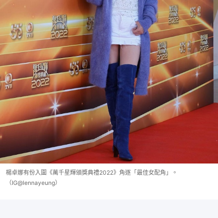
楊卓娜有份入圍《萬千星輝頒獎典禮2022》角逐「最佳女配角」。
（IG@lennayeung）