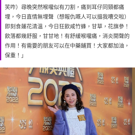
笑咋）尋晚突然喉嚨似有刀割，痛到耳仔同頸都痛
埋，今日直情無埋聲（想報仇嘅人可以搵我嘈交啦）
即刻食蓮花清溫，今日狂飲咸竹蜂，甘草，花旗參！
飲落都幾舒服，甘甘地！有舒緩喉嚨痛，消炎開聲的
作用！有需要的朋友可以在中藥舖買！大家都加油，
保重！」