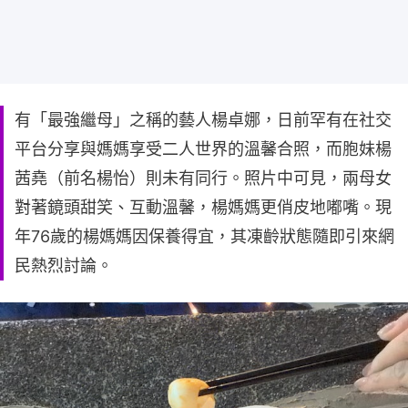
有「最強繼母」之稱的藝人楊卓娜，日前罕有在社交
平台分享與媽媽享受二人世界的溫馨合照，而胞妹楊
茜堯（前名楊怡）則未有同行。照片中可見，兩母女
對著鏡頭甜笑、互動溫馨，楊媽媽更俏皮地嘟嘴。現
年76歲的楊媽媽因保養得宜，其凍齡狀態隨即引來網
民熱烈討論。