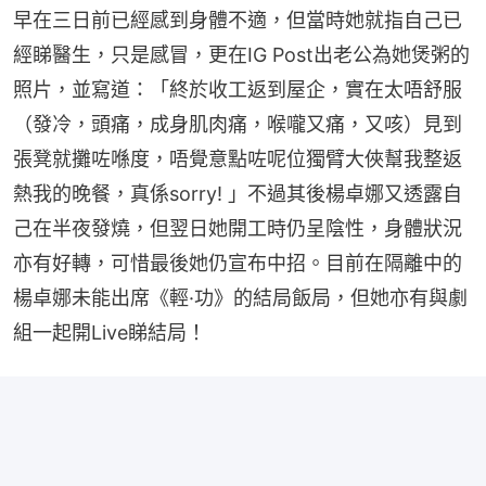
早在三日前已經感到身體不適，但當時她就指自己已
經睇醫生，只是感冒，更在IG Post出老公為她煲粥的
照片，並寫道：「終於收工返到屋企，實在太唔舒服
（發冷，頭痛，成身肌肉痛，喉嚨又痛，又咳）見到
張凳就攤咗喺度，唔覺意點咗呢位獨臂大俠幫我整返
熱我的晚餐，真係sorry! 」不過其後楊卓娜又透露自
己在半夜發燒，但翌日她開工時仍呈陰性，身體狀況
亦有好轉，可惜最後她仍宣布中招。目前在隔離中的
楊卓娜未能出席《輕·功》的結局飯局，但她亦有與劇
組一起開Live睇結局！