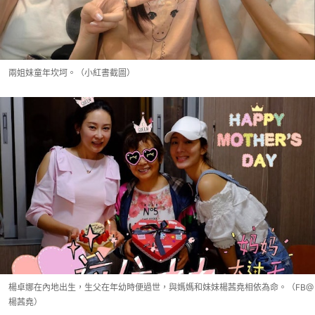
兩姐妹童年坎坷。（小紅書截圖）
楊卓娜在內地出生，生父在年幼時便過世，與媽媽和妹妹楊茜堯相依為命。（FB@
楊茜堯）