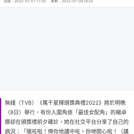
出版：
2023-01-07 17:30
更新：
2023-01-09 16:23
無綫（TVB）《萬千星輝頒獎典禮2022》將於明晚
（8日）舉行，有份入圍角逐「最佳女配角」的楊卓
娜卻在頒獎禮前夕確診，她在社交平台分享了自己的
病況：「陽咗啦！俾你地講中咗，你哋開心啦！（講