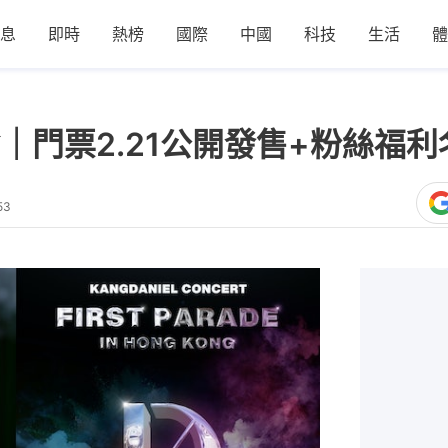
息
即時
熱榜
國際
中國
科技
生活
體
｜門票2.21公開發售+粉絲福
53