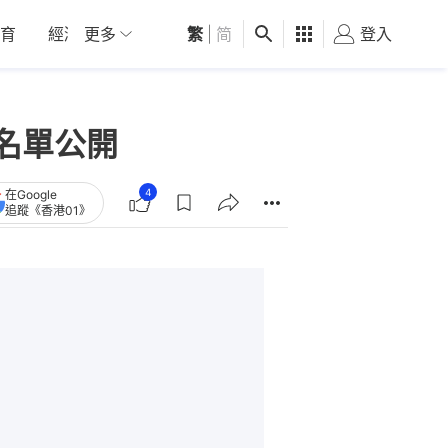
育
經濟
更多
01深圳
繁
觀點
|
简
健康
好食玩飛
登入
女
利名單公開
4
在Google
追蹤《香港01》