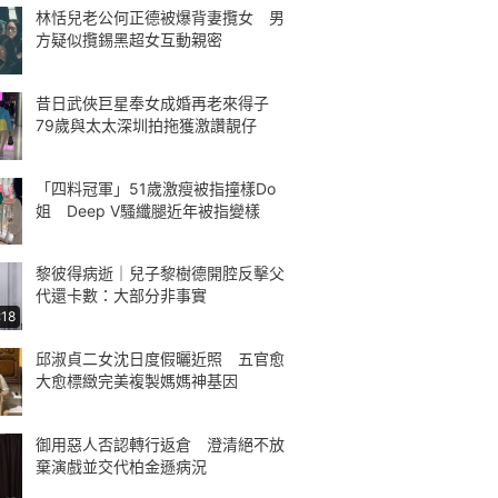
林恬兒老公何正德被爆背妻攬女 男
方疑似攬錫黑超女互動親密
昔日武俠巨星奉女成婚再老來得子
79歲與太太深圳拍拖獲激讚靚仔
「四料冠軍」51歲激瘦被指撞樣Do
姐 Deep V騷纖腿近年被指變樣
黎彼得病逝｜兒子黎樹德開腔反擊父
代還卡數：大部分非事實
:18
邱淑貞二女沈日度假曬近照 五官愈
大愈標緻完美複製媽媽神基因
御用惡人否認轉行返倉 澄清絕不放
棄演戲並交代柏金遜病況