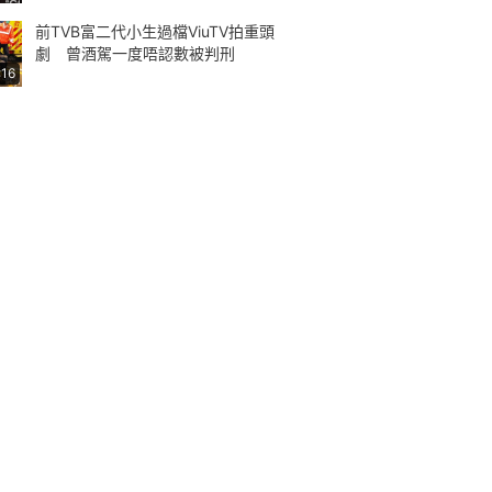
前TVB富二代小生過檔ViuTV拍重頭
劇 曾酒駕一度唔認數被判刑
:16