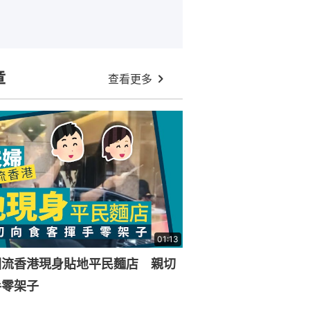
章
查看更多
01:13
回流香港現身貼地平民麵店 親切
手零架子