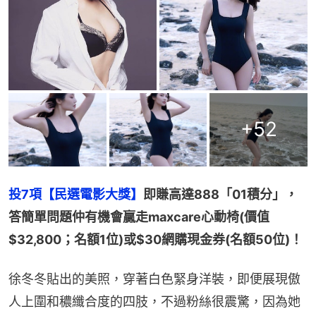
+
52
投7項【民選電影大獎】
即賺高達888「01積分」，
答簡單問題仲有機會贏走maxcare心動椅(價值
$32,800；名額1位)或$30網購現金券(名額50位)！
徐冬冬貼出的美照，穿著白色緊身洋裝，即便展現傲
人上圍和穠纖合度的四肢，不過粉絲很震驚，因為她