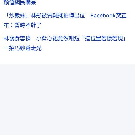
顏值網民嚇呆
「炒飯妹」林彤被質疑擺拍博出位 Facebook突宣
布：暫時不幹了
林襄食雪條 小背心裙竟然咁短「這位置若隱若現」
一招巧妙避走光