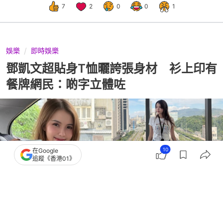
7
2
0
0
1
娛樂
即時娛樂
鄧凱文超貼身T恤曬誇張身材 衫上印有
餐牌網民：啲字立體咗
10
在Google
追蹤《香港01》