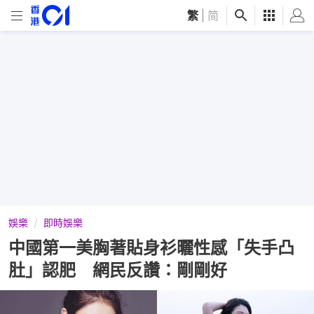
繁
|
简
娛樂
即時娛樂
中國第一美胸著貼身衫曬性感「失手凸
肚」認肥 網民反讚：剛剛好