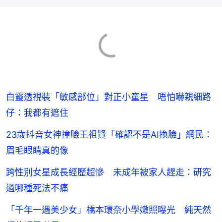
白靈透視裝「敏感部位」對正小童星 唔怕嚇親細路
仔：我都有遮住
23歲抖音女神撞臉王祖賢「確認不是AI換臉」網民：
眉毛眼睛真的像
跨性別女星成長經歷超慘 未成年被家人趕走：研究
過哪種死法不痛
「千年一遇美少女」橋本環奈小學嫩照曝光 純天然