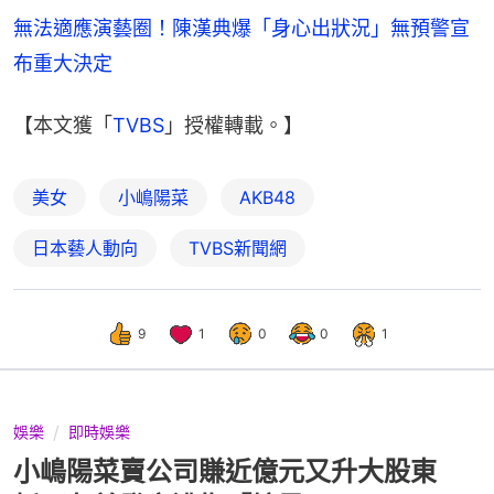
無法適應演藝圈！陳漢典爆「身心出狀況」無預警宣
布重大決定
【本文獲「
TVBS
」授權轉載。】
美女
小嶋陽菜
AKB48
日本藝人動向
TVBS新聞網
9
1
0
0
1
娛樂
即時娛樂
小嶋陽菜賣公司賺近億元又升大股東