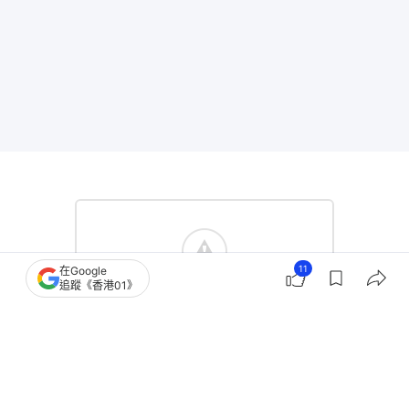
11
在Google
追蹤《香港01》
小嶋陽菜
板野友美
AKB48
日本藝人動向
日本
TVBS新聞網