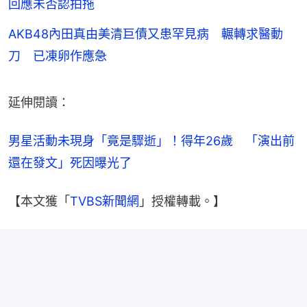
回應未否認拍拖
AKB48內田真由美清巨債又患罕見病 輾轉求醫動
刀 已凍卵作應急
延伸閱讀：
男星活動未現身「竟是驟逝」！得年26歲　「演出前
還在發文」死因曝光了
【本文獲「
TVBS新聞網
」授權轉載。】