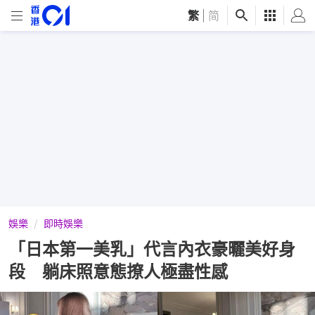
繁
|
简
娛樂
即時娛樂
「日本第一美乳」代言內衣豪曬美好身
段 躺床照意態撩人極盡性感