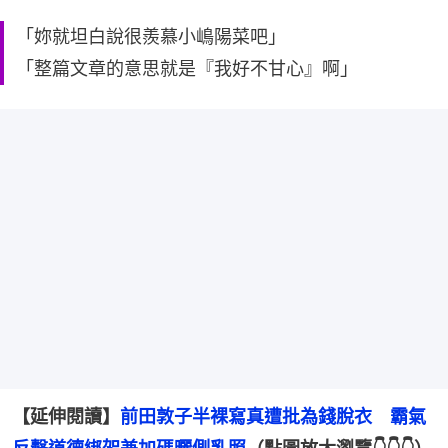
「妳就坦白說很羨慕小嶋陽菜吧」
「整篇文章的意思就是『我好不甘心』啊」
【延伸閱讀】
前田敦子半裸寫真遭批為錢脫衣　霸氣