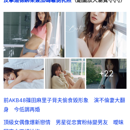
反擊道德綁架兼加碼曬側乳照
（點圖放大瀏覽👇👇👇）
+
22
前AKB48篠田麻里子背夫偷食毀形象 演不倫妻大翻
身 今低調再婚
頂級女偶像爆新戀情 男星從忠實粉絲變男友 曖昧