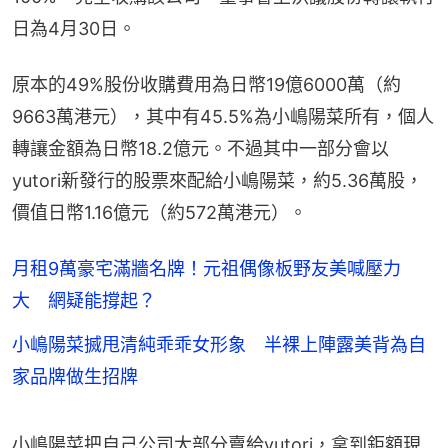
日為4月30日。
原本的49%股份收購費用為日幣19億6000萬（約
9663萬港元），其中有45.5%為小嶋陽菜所有，個人
轉讓金額為日幣18.2億元。不過其中一部分會以
yutori新發行的股票來配給小嶋陽菜，約5.36萬股，
價值日幣1.16億元（約572萬港元）。
月租9萬豪宅滿牆名牌！元祖偶像板野友美喊壓力
大 網疑能撐起？
小嶋陽菜搣甩清純乖乖女形象 半裸上陣露美背為自
家品牌做生招牌
小嶋陽菜把自己公司大部分賣給yutori，拿到鉅額現