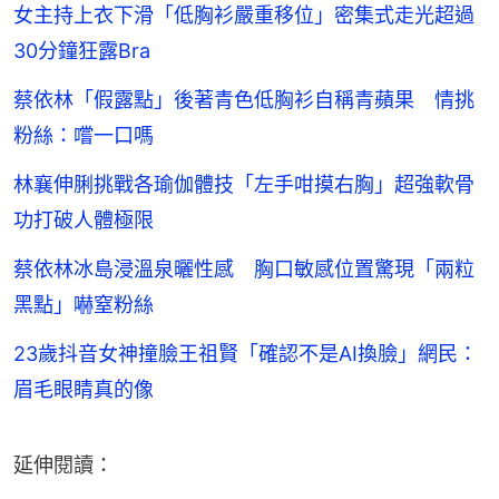
女主持上衣下滑「低胸衫嚴重移位」密集式走光超過
30分鐘狂露Bra
蔡依林「假露點」後著青色低胸衫自稱青蘋果 情挑
粉絲：嚐一口嗎
林襄伸脷挑戰各瑜伽體技「左手咁摸右胸」超強軟骨
功打破人體極限
蔡依林冰島浸溫泉曬性感 胸口敏感位置驚現「兩粒
黑點」嚇窒粉絲
23歲抖音女神撞臉王祖賢「確認不是AI換臉」網民：
眉毛眼睛真的像
延伸閱讀：