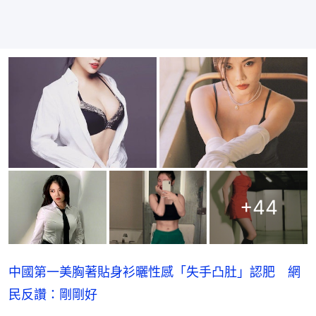
+
44
中國第一美胸著貼身衫曬性感「失手凸肚」認肥 網
民反讚：剛剛好