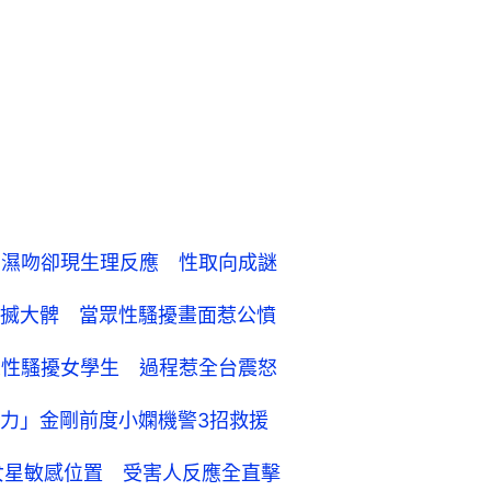
豪濕吻卻現生理反應 性取向成謎
搣大髀 當眾性騷擾畫面惹公憤
眾性騷擾女學生 過程惹全台震怒
力」金剛前度小嫻機警3招救援
女星敏感位置 受害人反應全直擊