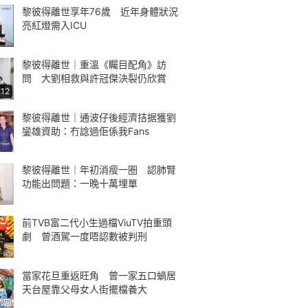
黎彼得離世享年76歲 近年身體狀況
亮紅燈需入ICU
黎彼得離世｜重溫《矚目配角》訪
問 大劉相救與許冠傑決裂仍欣賞
:12
黎彼得離世｜通波仔後經濟拮据獲劉
鑾雄資助：冇諗過佢係我Fans
黎彼得離世｜年初消瘦一圈 認肺腎
功能出問題：一晚十萬埋單
前TVB富二代小生過檔ViuTV拍重頭
劇 曾酒駕一度唔認數被判刑
當家花旦重返旺角 曾一家五口蝸居
天台屋靠父母女人街擺檔養大