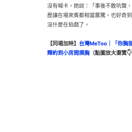
沒有喊卡，她說：「事後不敢吭聲，
歷讓在場來賓都相當震驚，也好奇到
沒什麼在拍戲了。
【同場加映】
台灣MeToo｜「你
輝約到小房間摸胸
（點圖放大瀏覽👇