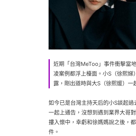
近期「台灣MeToo」事件衝擊
凌案例都浮上檯面。小S（徐熙娣
露，剛出道時與大S（徐熙媛）一
如今已是台灣主持天后的小S談起過
一起上通告，沒想到遇到業界大哥對
摟入懷中，幸虧和徐媽媽說之後，都
件。