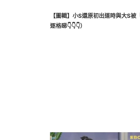
【圖輯】小S還原初出道時與大S被
逐格睇👇👇👇）