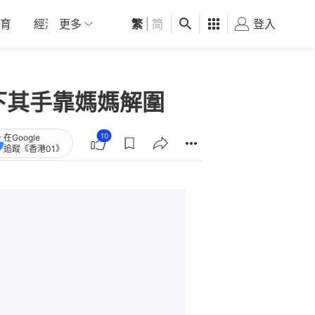
育
經濟
更多
01深圳
繁
觀點
|
简
健康
好食玩飛
登入
女
下其手靠媽媽解圍
10
在Google
追蹤《香港01》