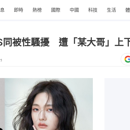
息
即時
熱榜
國際
中國
科技
生活
體
S同被性騷擾 遭「某大哥」上
21