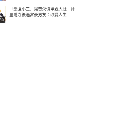
「最強小三」揭曾欠債單親大肚 拜
靈隱寺後遇富豪男友：改變人生
:30