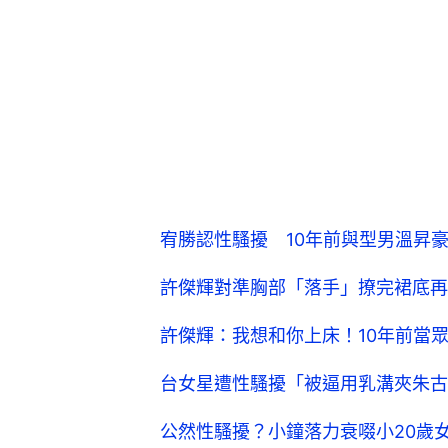
宥勝認性騷擾 10年前與型男溫昇
許傑輝對準胸部「落手」撩完裙底再
許傑輝：我想和你上床！10年前當
台女星遭性騷擾「被逼用乳溝夾朱古
公然性騷擾？小鐘落力衰啜小20歲