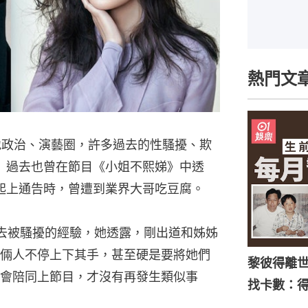
熱門文
當地政治、演藝圈，許多過去的性騷擾、欺
）過去也曾在節目《小姐不熙娣》中透
起上通告時，曾遭到業界大哥吃豆腐。
去被騷擾的經驗，她透露，剛出道和姊姊
倆人不停上下其手，甚至硬是要將她們
黎彼得離
會陪同上節目，才沒有再發生類似事
找卡數：