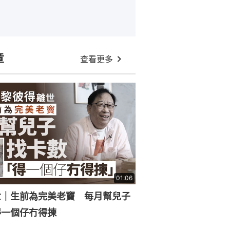
章
查看更多
01:06
世｜生前為完美老竇 每月幫兒子
得一個仔冇得揀