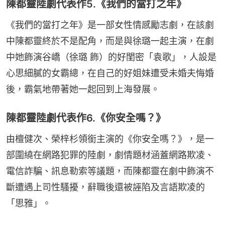
陳都靈陸劇代表作5.《我們的當打之年》
《我們的當打之年》是一部女性情感勵志劇，在該劇
中陳都靈終於不是配角，而是與徐璐一起主演，在劇
中她飾演谷嶠（徐璐 飾）的好閨密「袁歌」，人設是
心思細膩的女霸總，在自己的好姐妹遭受未婚夫悔婚
後，霸氣地帶著她一起回到上海發展。
陳都靈陸劇代表作6.《你安全嗎？》
由檀健次、榮梓杉領銜主演的《你安全嗎？》，是一
部圍繞在網路犯罪的陸劇，劇情題材涵蓋網路欺凌、
電信詐騙、訊息勒索等議題，而陳都靈在劇中飾演不
斷遭遇上司性騷擾，辭職後還被誣陷及言語欺凌的
「思雅」。