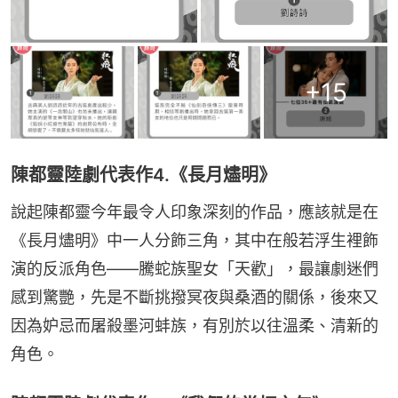
+
15
陳都靈陸劇代表作4.《長月燼明》
說起陳都靈今年最令人印象深刻的作品，應該就是在
《長月燼明》中一人分飾三角，其中在般若浮生裡飾
演的反派角色——騰蛇族聖女「天歡」，最讓劇迷們
感到驚艷，先是不斷挑撥冥夜與桑酒的關係，後來又
因為妒忌而屠殺墨河蚌族，有別於以往溫柔、清新的
角色。