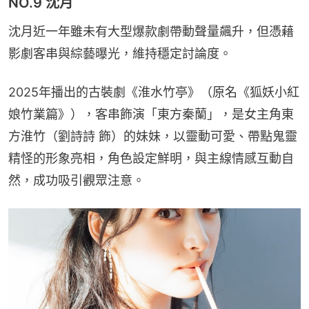
NO.9 沈月
沈月近一年雖未有大型爆款劇帶動聲量飆升，但憑藉
影劇客串與綜藝曝光，維持穩定討論度。
2025年播出的古裝劇《淮水竹亭》（原名《狐妖小紅
娘竹業篇》），客串飾演「東方秦蘭」，是女主角東
方淮竹（劉詩詩 飾）的妹妹，以靈動可愛、帶點鬼靈
精怪的形象亮相，角色設定鮮明，與主線情感互動自
然，成功吸引觀眾注意。