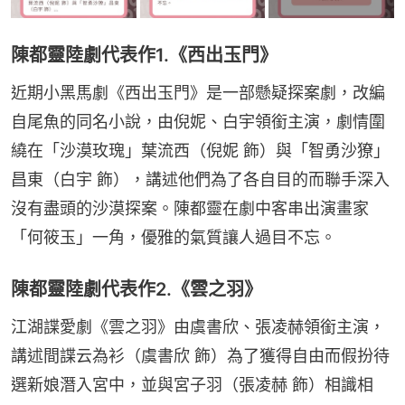
陳都靈陸劇代表作1.《西出玉門》
近期小黑馬劇《西出玉門》是一部懸疑探案劇，改編
自尾魚的同名小說，由倪妮、白宇領銜主演，劇情圍
繞在「沙漠玫瑰」葉流西（倪妮 飾）與「智勇沙獠」
昌東（白宇 飾），講述他們為了各自目的而聯手深入
沒有盡頭的沙漠探案。陳都靈在劇中客串出演畫家
「何筱玉」一角，優雅的氣質讓人過目不忘。
陳都靈陸劇代表作2.《雲之羽》
江湖諜愛劇《雲之羽》由虞書欣、張凌赫領銜主演，
講述間諜云為衫（虞書欣 飾）為了獲得自由而假扮待
選新娘潛入宮中，並與宮子羽（張凌赫 飾）相識相