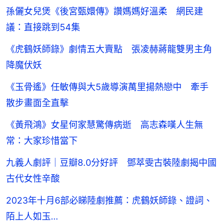
孫儷女兒煲《後宮甄嬛傳》讚媽媽好溫柔 網民建
議：直接跳到54集
《虎鶴妖師錄》劇情五大賣點 張凌赫蔣龍雙男主角
降魔伏妖
《玉骨遙》任敏傳與大5歲導演萬里揚熱戀中 牽手
散步畫面全直擊
《黃飛鴻》女星何家慧驚傳病逝 高志森嘆人生無
常：大家珍惜當下
九義人劇評｜豆瓣8.0分好評 鄧萃雯古裝陸劇揭中國
古代女性辛酸
2023年十月6部必睇陸劇推薦：虎鶴妖師錄、證詞、
陌上人如玉…