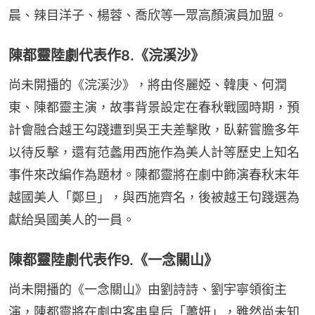
晨、辣目洋子、楊蓉、喬欣等一眾高顏演員加盟。
陳都靈陸劇代表作8.《浣溪沙》
尚未開播的《浣溪沙》，將由佟麗婭、韓庚、何潤
東、陳都靈主演，故事背景設定在春秋戰國時期，預
計會融合越王勾踐遭到吳王夫差擊敗，臥薪嘗膽多年
以待反擊，還有范蠡用西施作為美人計等歷史上知名
事件來改編作為題材。陳都靈將在劇中飾演春秋末年
越國美人「鄭旦」，與西施齊名，後被越王句踐選為
獻給吳國美人的一員。
陳都靈陸劇代表作9.《一念關山》
尚未開播的《一念關山》由劉詩詩、劉宇寧領銜主
演，陳都靈將在劇中客串皇后「蕭妍」，雖然尚未知