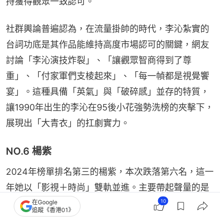
持獲得觀眾一致認可。
社群輿論普遍認為，在流量掛帥的時代，李沁紮實的
台詞功底是其作品能維持高度市場認可的關鍵，網友
討論「李沁演技炸裂」、「讓觀眾智商得到了尊
重」、「付家軍們支棱起來」、「每一幀都是視覺饗
宴」。這種具備「英氣」與「破碎感」並存的特質，
讓1990年出生的李沁在95後小花強勢洗榜的夾擊下，
展現出「大青衣」的扛劇實力。
NO.6 楊紫
2024年榜單排名第三的楊紫，本次跌落第六名，這一
年她以「影視＋時尚」雙軌並進。主要帶起聲量的是
10
2026年受邀出席羅馬Valentino 2026秋冬大秀，她大
在Google
追蹤《香港01》
膽挑戰「紅髮造型」，不僅視覺張力十足，與韓國影