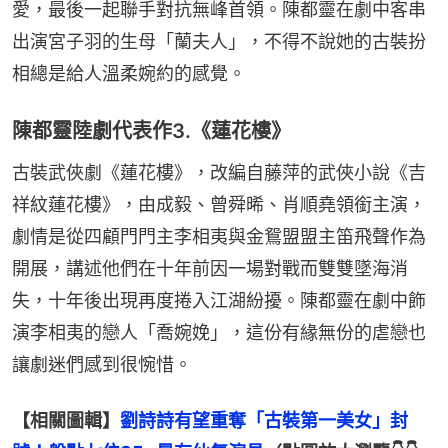
愛，最後一起聯手對抗無峰首領。陳都靈在劇中客串
出演宮子羽的生母「蘭夫人」，不得不說她的古裝扮
相總是給人溫柔婉約的感覺。
陳都靈陸劇代表作3.《蓮花樓》
古裝武俠劇《蓮花樓》，改編自藤萍的武俠小說《吉
祥紋蓮花樓》，由成毅、曾舜晞、肖順堯領銜主演，
劇情是從四顧門門主李相夷與金鴛盟盟主笛飛聲作為
開展，講述他們在十年前因一場對戰而雙雙墜海消
失，十年後出現再度捲入江湖紛擾。陳都靈在劇中飾
演李相夷的戀人「喬婉娩」，這份有緣無份的虐戀也
讓劇迷們感到很惋惜。
【相關圖輯】
劉詩詩有望重奪「古裝第一美女」封