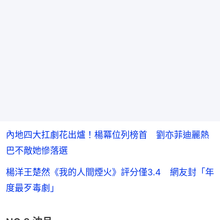
內地四大扛劇花出爐！楊冪位列榜首 劉亦菲迪麗熱
巴不敵她慘落選
楊洋王楚然《我的人間煙火》評分僅3.4 網友封「年
度最歹毒劇」