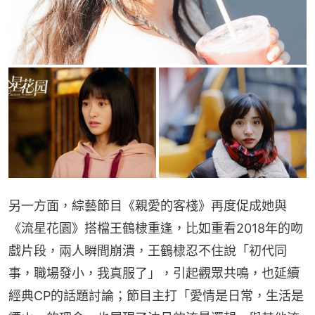
另一方面，綜藝節目《親愛的客棧》再度促成她與
《流星花園》搭檔王鶴棣重逢，比如重看2018年的吻
戲片段，兩人瞬間崩潰，王鶴棣忍不住說「初代同
事，職場發小，我真服了」，引起觀眾共鳴，也延續
經典CP的話題討論；節目主打「愛情是日常，生活是