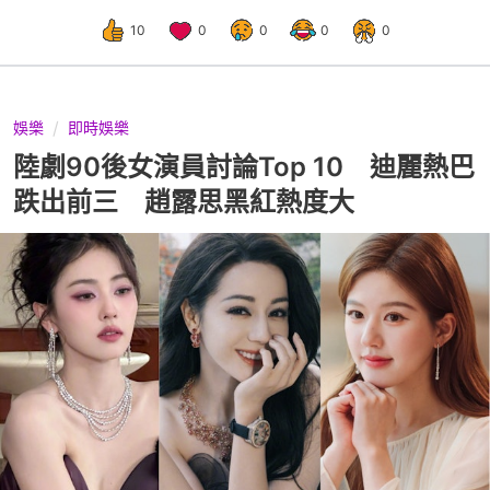
10
0
0
0
0
娛樂
即時娛樂
陸劇90後女演員討論Top 10 迪麗熱巴
跌出前三 趙露思黑紅熱度大