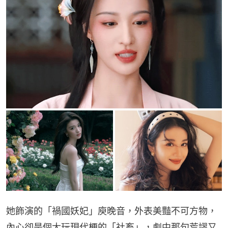
她飾演的「禍國妖妃」庾晚音，外表美豔不可方物，
內心卻是個大玩現代梗的「社畜」，劇中那句荒謬又