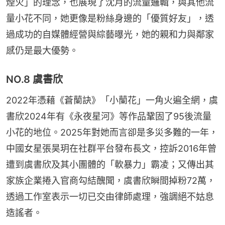
煙火」的理念，也展現了沈月的流量邏輯，與其他流
量小花不同，她更像是粉絲身邊的「優質好友」，透
過成功的自媒體經營與綜藝曝光，她的親和力與鄰家
感仍是最大優勢。
NO.8 虞書欣
2022年憑藉《蒼蘭訣》「小蘭花」一角火遍全網，虞
書欣2024年有《永夜星河》等作品鞏固了95後流量
小花的地位。2025年對她而言卻是多災多難的一年，
中國女星張昊玥在社群平台發布長文，控訴2016年曾
遭到虞書欣及其小團體的「軟暴力」霸凌；又傳出其
家族企業捲入官商勾結醜聞，虞書欣瞬間掉粉72萬，
透過工作室表示一切已交由律師處理，強調絕不姑息
造謠者。