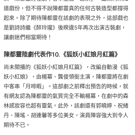
道戲份，但不得不說陳都靈真的任何古裝造型都撐得
起來。除了期待陳都靈在該劇的表現之外，這部戲也
是劉詩詩繼《醉玲瓏》後睽違5年再次出演古裝劇，
讓劇迷們相當期待！
陳都靈陸劇代表作10.《狐妖小紅娘月紅篇》
尚未開播的《狐妖小紅娘月紅篇》，改編自動漫《狐
妖小紅娘》，由楊冪、龔俊領銜主演，陳都靈將在劇
中客串「月啼暇」。這部劇之前釋出預告的時候，就
有網友認為陳都靈的氣質完全不輸楊冪，在劇中的森
林感妝容也超有靈氣。此外，該劇還有郭曉婷、祝緒
丹、陳瑤、胡連馨等多位美女，演員陣容強大到令人
期待不已。