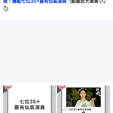
號！盤點七位35+最有仙氣演員
（點圖放大瀏覽👇👇
👇）