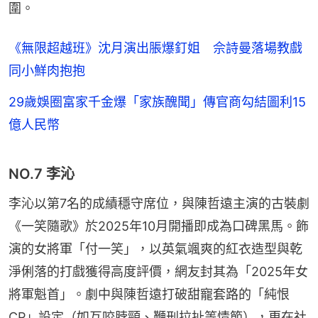
圍。
《無限超越班》沈月演出脹爆釘姐 佘詩曼落場教戲
同小鮮肉抱抱
29歲娛圈富家千金爆「家族醜聞」傳官商勾結圖利15
億人民幣
NO.7 李沁
李沁以第7名的成績穩守席位，與陳哲遠主演的古裝劇
《一笑隨歌》於2025年10月開播即成為口碑黑馬。飾
演的女將軍「付一笑」，以英氣颯爽的紅衣造型與乾
淨俐落的打戲獲得高度評價，網友封其為「2025年女
將軍魁首」。劇中與陳哲遠打破甜寵套路的「純恨
CP」設定（如互咬脖頸、鞭刑拉扯等情節），更在社