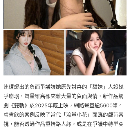
連環爆出的負面爭議讓她原先討喜的「甜妹」人設幾
乎崩塌，聲量雖高卻夾雜大量的負面輿情，新作品網
劇《雙軌》於2025年底上映，網路聲量逾5600筆。
虞書欣的案例反映了當代「流量小花」面臨的嚴苛審
視，能否透過作品重拾路人緣，或是在爭議中轉型突