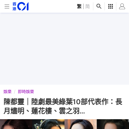
繁
|
简
娛樂
即時娛樂
陳都靈｜陸劇最美綠葉10部代表作：長
月燼明、蓮花樓、雲之羽…