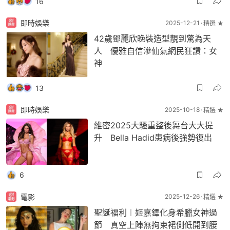
16
即時娛樂
2025-12-21
精選 ★
42歲鄧麗欣晚裝造型靚到驚為天
人 優雅自信滲仙氣網民狂讚：女
神
13
即時娛樂
2025-10-18
精選 ★
維密2025大騷重整後舞台大大提
升 Bella Hadid患病後強勢復出
6
電影
2025-12-26
精選 ★
聖誕福利︱姬嘉鐸化身希臘女神過
節 真空上陣無拘束裙側低開到腰