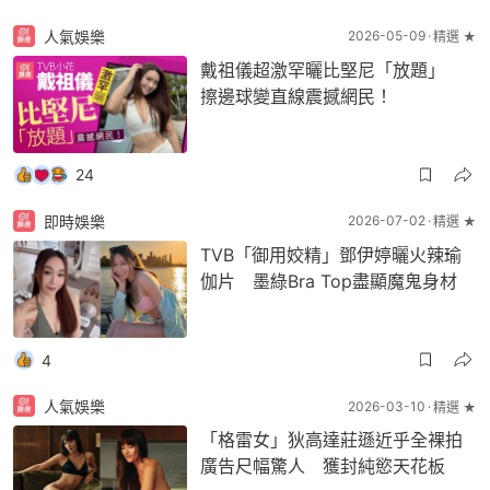
人氣娛樂
2026-05-09
精選 ★
戴祖儀超激罕曬比堅尼「放題」
擦邊球變直線震撼網民！
24
即時娛樂
2026-07-02
精選 ★
TVB「御用姣精」鄧伊婷曬火辣瑜
伽片 墨綠Bra Top盡顯魔鬼身材
4
人氣娛樂
2026-03-10
精選 ★
「格雷女」狄高達莊遜近乎全裸拍
廣告尺幅驚人 獲封純慾天花板