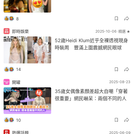
8
即時娛樂
2025-10-06
精選 ★
52歲Heidi Klum近乎全裸透視現身
時裝周 豐滿上圍震撼網民眼球
14
開罐
2025-08-23
35歲女偶像素顏差超大自嘲「穿著
很重要」網民嚇呆：兩個不同的人
10
熱爆話題
2025-06-09