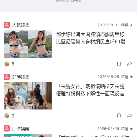
人氣娛樂
2026-08-01
精選 ★
鄧伊婷出海大開褲頭巧露馬甲線
比堅尼騷傲人身材網民直呼Fit爆
8
即時娛樂
2026-05-25
精選 ★
「長腿女神」戴祖儀晒逆天長腿
優雅打扮與私下隨性一面現反差
6
即時娛樂
2026-05-09
精選 ★