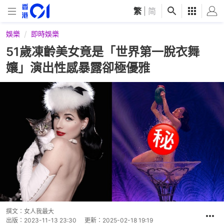
繁
|
简
娛樂
即時娛樂
51歲凍齡美女竟是「世界第一脫衣舞
孃」演出性感暴露卻極優雅
撰文：
女人我最大
出版：
2023-11-13 23:30
更新：
2025-02-18 19:19