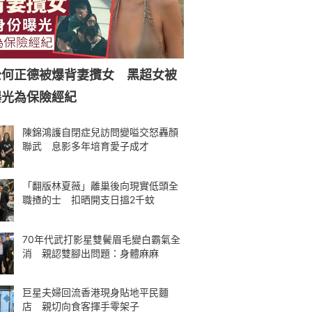
公何正德被爆背妻攬女 黑超女被
曝光為保險經紀
陳錦鴻護自閉症兒訪問變嗌交怒轟顏
聯武 息影多年培育愛子成才
「翻版林夏薇」離巢後向現實低頭全
職揸的士 扣晒開支日搵2千蚊
70年代武打影星雙鬢眉毛變白霸氣全
消 親認雙腳出問題：身體麻麻
巨星夫婦回流香港現身貼地平民麵
店 親切向食客揮手零架子