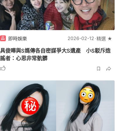
2026-02-12
即時娛樂
精選 ★
具俊曄與S媽傳各自密謀爭大S遺產 小S駁斥造
謠者：心思非常骯髒