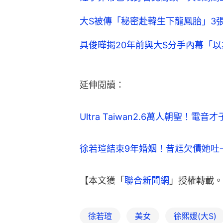
大S被傳「秘密赴韓生下龍鳳胎」3
具俊曄揭20年前與大S分手內幕「
延伸閱讀：
Ultra Taiwan2.6萬人朝聖！
徐若瑄結束9年婚姻！昔尪欠債她吐一
【本文獲「
聯合新聞網
」授權轉載。
徐若瑄
美女
徐熙媛(大S)