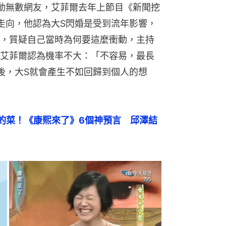
動無數網友，艾菲爾去年上節目《新聞挖
走向，他認為大S閃婚是受到流年影響，
，質疑自己當時為何要這麼衝動，主持
艾菲爾認為機率不大：「不容易，最長
後，大S就會產生不如回歸到個人的想
的菜！《康熙來了》6個神預言　邱澤結