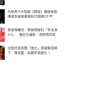
:13
內地男子AI短劇《歸墟》播放破億
爆成本破兩萬幾秒打戲需2千字
黎彼得離世｜黎樹德被封「李泳漢
2.0」 鍾志光護航：絕對唔同意
古佩玲首回應「進化」質疑聲淚俱
下 陳浚霆：點都好過退化！