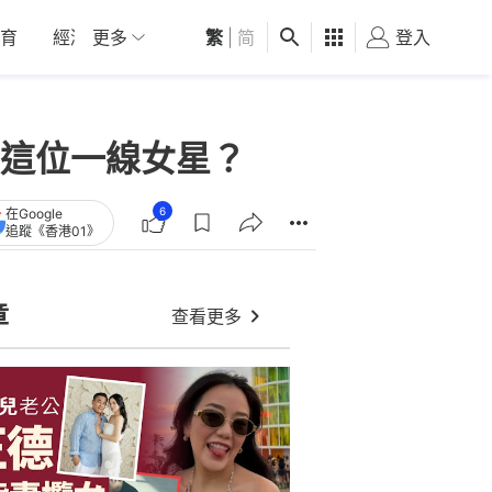
育
經濟
更多
01深圳
繁
觀點
|
简
健康
好食玩飛
登入
女
這位一線女星？
6
在Google
追蹤《香港01》
章
查看更多