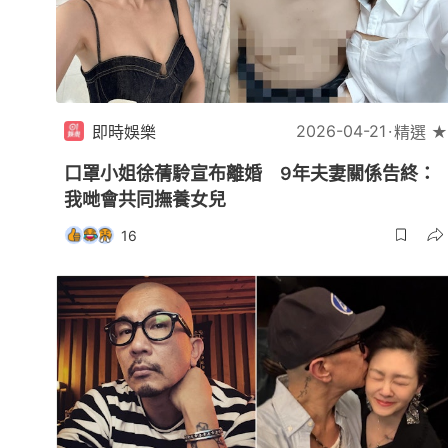
2026-04-21
即時娛樂
精選 ★
口罩小姐徐蒨駖宣布離婚 9年夫妻關係告終：
我哋會共同撫養女兒
16