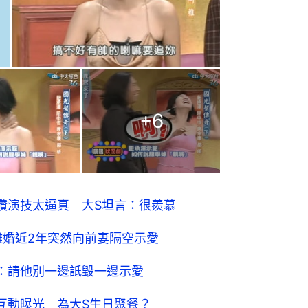
+
6
讚演技太逼真 大S坦言：很羨慕
離婚近2年突然向前妻隔空示愛
：請他別一邊詆毀一邊示愛
互動曝光 為大S生日聚餐？