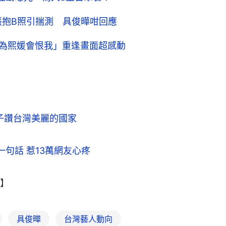
張抱B照引揣測 具俊曄咁回應
以為熙媛會恨我」重逢畫面超感動
電音才子讚台灣美麗的國家
句話 惹13萬網友心疼
】
具俊曄
台灣藝人動向