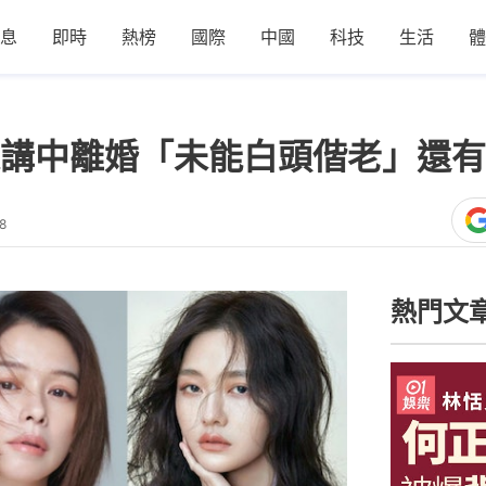
息
即時
熱榜
國際
中國
科技
生活
體
講中離婚「未能白頭偕老」還有
8
熱門文