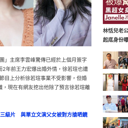
林恬兒老
起底身份
團」主席李雲峰驚傳已經於上個月簽字
而2年前王力宏爆出婚外情，徐若瑄也遭
節目上分析徐若瑄事業不受影響，但婚
讖，現在有網友挖出他除了預言徐若瑄離
三級片　與單立文演父女被對方搶晒鏡