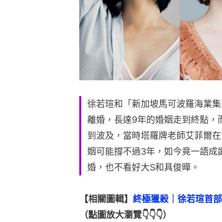
徐若瑄和「新加坡馬可波羅海業集
離婚，長達9年的婚姻走到終點，
到波及，當時塔羅牌老師艾菲爾在
姻可能撐不過3年，如今竟一語成
婚，也不看好大S和具俊曄。
【相關圖輯】
終極獵殺｜徐若瑄首部
（點圖放大瀏覽👇👇👇）