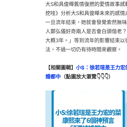
大S和具俊曄舊情復燃的愛情故事感
挖哇》分析大S和具俊曄未來的感情
一旦流年結束，她就會發覺索然無味
人鄭弘儀好奇兩人是否會白頭偕老？
大概3年。」等到流年的影響結束以
法，不過一切仍有待時間來觀察。
【相關圖輯】
小S：徐若瑄是王力宏
婚都中
（點圖放大瀏覽👇👇👇）