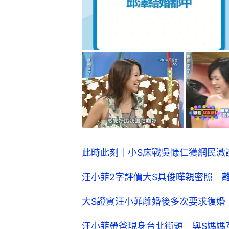
此時此刻｜小S床戰吳慷仁獲網民激
汪小菲2字評價大S具俊曄親密照 
大S證實汪小菲離婚後多次要求復婚
汪小菲帶爸現身台北街頭 與S媽媽