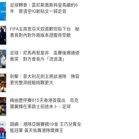
足球轉會｜雲尼斯奧斯與皇馬續約6
年 曾清空IG新貼文一錘定音
FIFA主席恩芬天奴道歉但拒下台 秘
書長對內對外兩版本證腹背受敵
足球｜尼馬再惹是非 盃賽後爆通道
衝突 對方會長斥「流浪漢」
劍擊｜意大利花劍主將談港隊 陣容
更完整添經驗挑戰更大
梅迪歷停賽615天香港首復出 烏克
蘭翼鋒在車路士前途未卜︱足球
跳繩｜港隊亞錦賽摘19金 王巧兒奪全
能冠軍 黃天佑膺港隊獎牌王