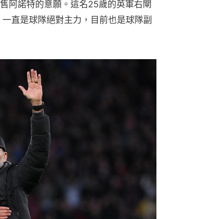
售阿諾特的意願。這名25歲的英軍右閘
後，一直是球隊絕對主力，目前也是球隊副