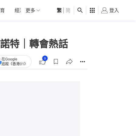
育
經濟
更多
01深圳
繁
觀點
|
简
健康
好食玩飛
登入
女
諾特｜轉會熱話
9
在Google
追蹤《香港01》