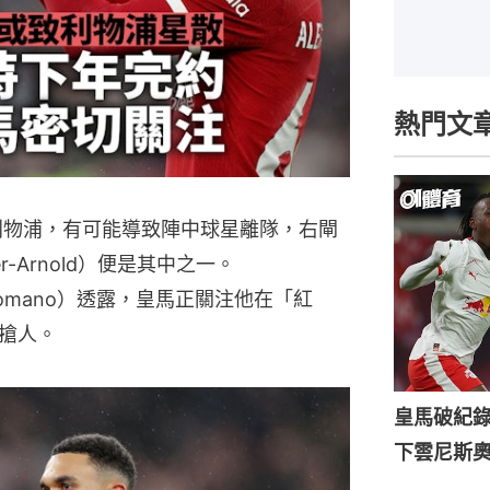
熱門文
尾離開利物浦，有可能導致陣中球星離隊，右閘
er-Arnold）便是其中之一。
 Romano）透露，皇馬正關注他在「紅
搶人。
皇馬破紀錄
下雲尼斯