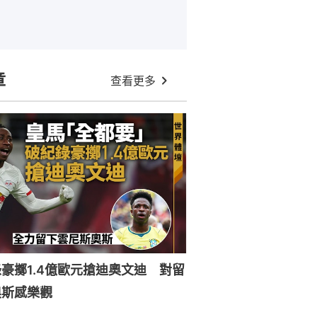
章
查看更多
豪擲1.4億歐元搶迪奧文迪 對留
奧斯感樂觀