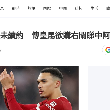
息
即時
熱榜
國際
中國
科技
生活
體
未續約 傳皇馬欲購右閘睇中阿
21