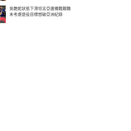
吳艷妮狀態下滑坦言亞運備戰艱難
未考慮退役目標想破亞洲紀錄