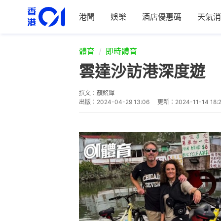
港聞
娛樂
酒店優惠碼
天氣消
體育
即時體育
雲達沙訪港深度遊 
撰文：
顏銘輝
出版：
2024-04-29 13:06
更新：
2024-11-14 18: