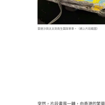
雲達沙與太太到南生圍踩單車。（網上片段截圖）
突然，片段畫風一轉，由香港的繁華