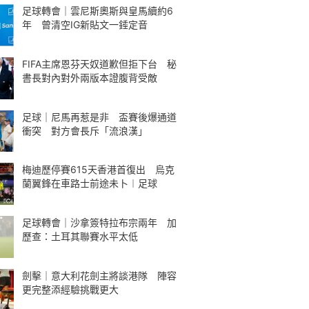
足球轉會｜雲尼斯奧斯與皇馬續約6
年 曾清空IG新貼文一錘定音
FIFA主席恩芬天奴道歉但拒下台 秘
書長對內對外兩版本證腹背受敵
足球｜尼馬再惹是非 盃賽後爆通道
衝突 對方會長斥「流浪漢」
梅迪歷停賽615天香港首復出 烏克
蘭翼鋒在車路士前途未卜︱足球
足球轉會｜沙拿簽特拉布宗兩年 加
歷查：土耳其聯賽水平太低
劍擊｜意大利花劍主將談港隊 陣容
更完整添經驗挑戰更大