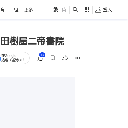
育
經濟
更多
01深圳
繁
觀點
|
简
健康
好食玩飛
登入
女
田樹屋二帝書院
46
在Google
追蹤《香港01》