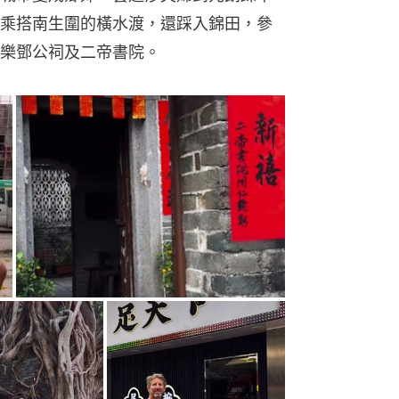
乘搭南生圍的橫水渡，還踩入錦田，參
樂鄧公祠及二帝書院。