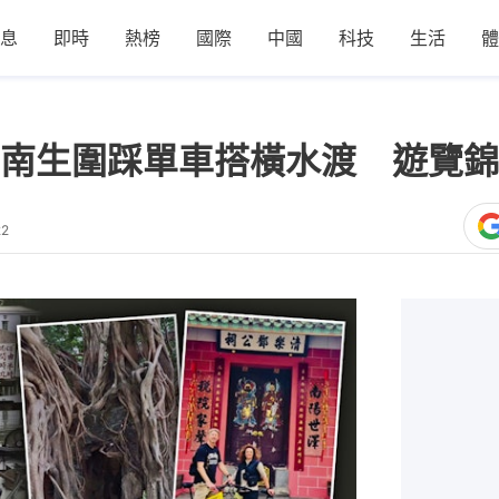
息
即時
熱榜
國際
中國
科技
生活
體
南生圍踩單車搭橫水渡 遊覽錦
22