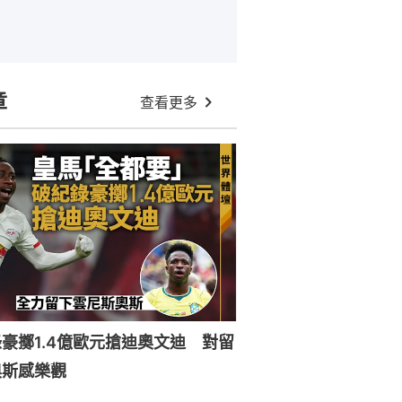
章
查看更多
豪擲1.4億歐元搶迪奧文迪 對留
奧斯感樂觀