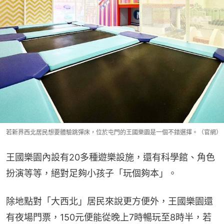
若新界西北居民想要體驗跳彈床，位於屯門的王國樂園是一個不錯選擇。（官網）
王國樂園內設有20多種遊樂設施，還有科學館、角色
扮演等等，絕對足夠小孩子「玩個夠本」。
除地點對「大西北」居民來說更方便外，王國樂園還
有夜場門票，150元便能從晚上7時暢玩至8時半，若