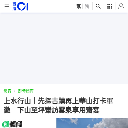
繁
|
简
體育
即時體育
上水行山｜先探古蹟再上華山打卡軍
徽 下山至坪輋訪雲泉享用齋宴