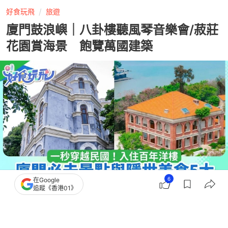
好食玩飛
旅遊
廈門鼓浪嶼｜八卦樓聽風琴音樂會/菽莊
花園賞海景 飽覽萬國建築
6
在Google
追蹤《香港01》
撰文：
嬉游旅行指南
出版：
2026-07-19 15:03
更新：
2026-07-19 15:03