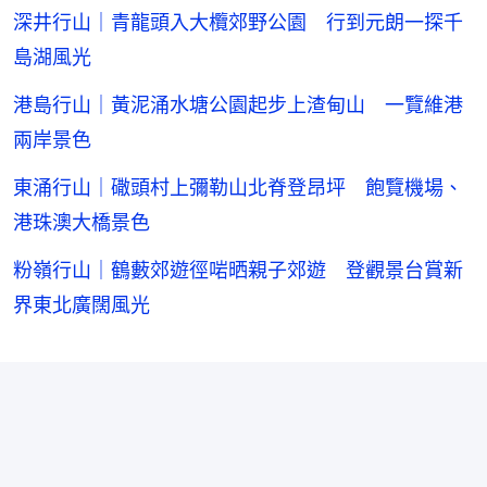
深井行山｜青龍頭入大欖郊野公園 行到元朗一探千
島湖風光
港島行山｜黃泥涌水塘公園起步上渣甸山 一覽維港
兩岸景色
東涌行山｜䃟頭村上彌勒山北脊登昂坪 飽覽機場、
港珠澳大橋景色
粉嶺行山｜鶴藪郊遊徑啱晒親子郊遊 登觀景台賞新
界東北廣闊風光