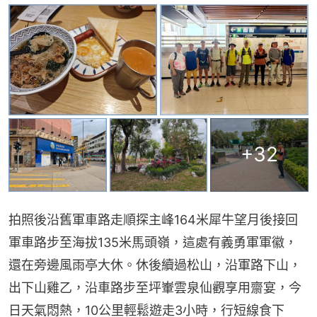
+
32
拍照後沿舊軍車路走順探主峰164米犀牛望月後接回
軍車路步至海拔135米馬頭嶺，這處有義勇軍軍徽，
還在旁邊風雨亭大休。休後續過松山，沿軍路下山，
出下山雞乙，沿車路步至坪輋雲泉仙觀享用齋宴，今
日天氣悶熱，10公里輕鬆遊走3小時，行短線食下