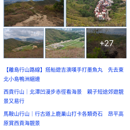
+
27
【離島行山路線】搭船遊吉澳嘆手打墨魚丸 先去東
北小島鴨洲綑邊
西貢行山｜北潭凹漫步赤徑看海景 親子短途郊遊靚
景又易行
馬鞍山行山｜行古道上鹿巢山打卡各類奇石 昂平高
原賞西貢海靚景