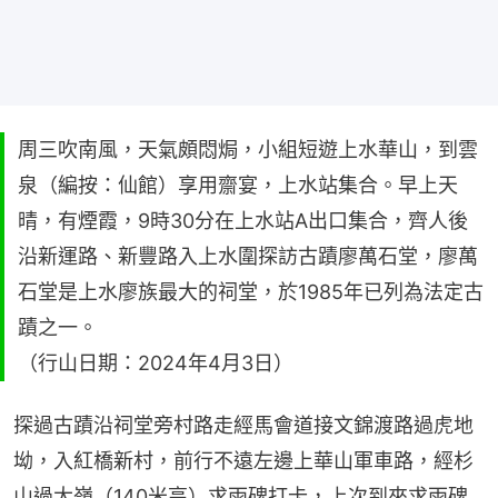
周三吹南風，天氣頗悶焗，小組短遊上水華山，到雲
泉（編按：仙館）享用齋宴，上水站集合。早上天
晴，有煙霞，9時30分在上水站A出口集合，齊人後
沿新運路、新豐路入上水圍探訪古蹟廖萬石堂，廖萬
石堂是上水廖族最大的祠堂，於1985年已列為法定古
蹟之一。
（行山日期：2024年4月3日）
探過古蹟沿祠堂旁村路走經馬會道接文錦渡路過虎地
坳，入紅橋新村，前行不遠左邊上華山軍車路，經杉
山過大嶺（140米高）求雨碑打卡，上次到來求雨碑