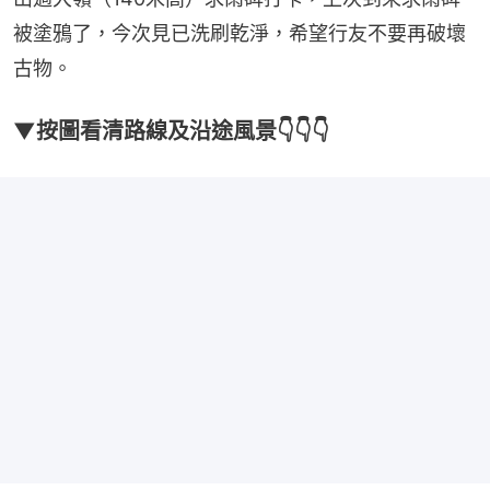
被塗鴉了，今次見已洗刷乾淨，希望行友不要再破壞
古物。
▼按圖看清路線及沿途風景👇👇👇