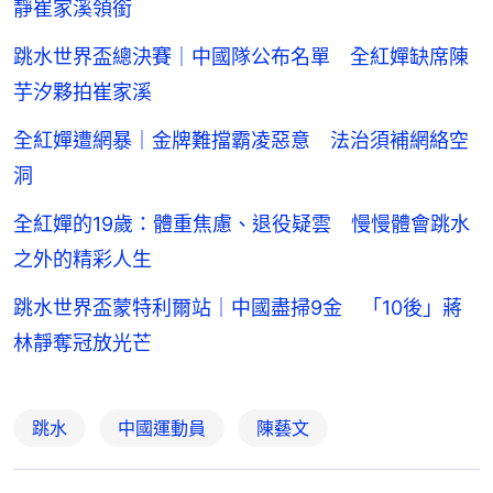
靜崔家溪領銜
跳水世界盃總決賽｜中國隊公布名單 全紅嬋缺席陳
芋汐夥拍崔家溪
全紅嬋遭網暴｜金牌難擋霸凌惡意 法治須補網絡空
洞
全紅嬋的19歲：體重焦慮、退役疑雲 慢慢體會跳水
之外的精彩人生
跳水世界盃蒙特利爾站｜中國盡掃9金 「10後」蔣
林靜奪冠放光芒
跳水
中國運動員
陳藝文