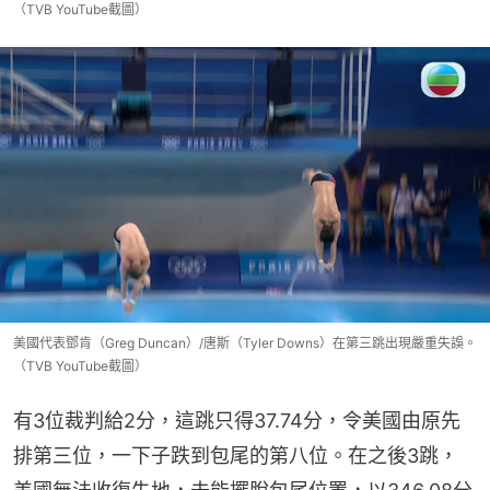
（TVB YouTube截圖）
美國代表鄧肯（Greg Duncan）/唐斯（Tyler Downs）在第三跳出現嚴重失誤。
（TVB YouTube截圖）
有3位裁判給2分，這跳只得37.74分，令美國由原先
排第三位，一下子跌到包尾的第八位。在之後3跳，