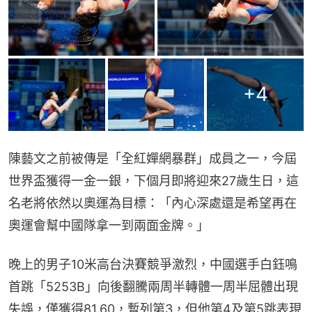
+
4
陳藝文之前被傳是「全紅嬋網暴群」成員之一，今屆
世界盃獲得一金一銀，下個月即將迎來27歲生日，這
名老將依然以奧運為目標：「內心深處還是希望再在
奧運會幫中國隊拿一到兩面金牌。」
晚上的男子10米高台決賽競爭激烈，中國選手白鈺鳴
首跳「5253B」向後翻騰兩周半轉體一周半屈體出現
失誤，僅獲得81.60，暫列第3，但他第4及第5跳表現