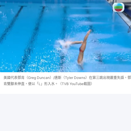
美國代表鄧肯（Greg Duncan）/唐斯（Tyler Downs）在第三跳出現嚴重失誤，鄧
肯雙腳未伸直，便以「L」形入水。（TVB YouTube截圖）