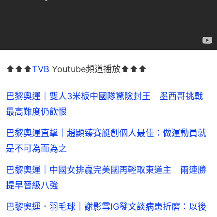
⬆️⬆️⬆️
TVB
 Youtube頻道播放⬆️⬆️⬆️
巴黎奧運｜雙人3米板中國隊驚險封王 墨西哥挑戰
最高難度仍飲恨
巴黎奧運直擊｜趙顯臻賽艇創個人最佳：做運動員就
是不可為而為之
巴黎奧運｜中國女排贏完美國再輕取東道主 兩連勝
提早晉級八強
巴黎奧運．羽毛球｜謝影雪IG發文談病患折磨：以後