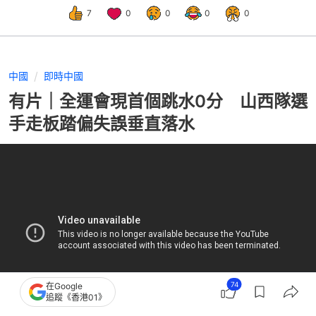
7
0
0
0
0
中國
即時中國
有片｜全運會現首個跳水0分 山西隊選
手走板踏偏失誤垂直落水
74
在Google
追蹤《香港01》