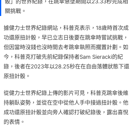
骰」的世界紀錄，在跳傘急墜期間以23.33秒完成相
關挑戰。
據健力士世界紀錄網站，科普克表示，18歲時首次成
功還原扭計骰，早已立志日後要在跳傘時嘗試挑戰，
但因當時沒錢也沒時間去考跳傘執照而擱置計劃。如
今，科普克打破先前紀錄保持者Sam Sieracki的紀
錄，後者在2023年以28.25秒在在自由落體狀態下還
原扭計骰。
從健力士世界紀錄上傳的影片可見，科普克跳傘後維
持躺臥姿勢，並從在空中從他人手中接過扭計骰。他
成功還原扭計骰並向旁人確認打破紀錄後，露出喜悅
的表情。