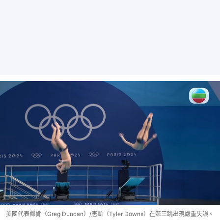
美國代表鄧肯（Greg Duncan）/唐斯（Tyler Downs）在第三跳出現嚴重失誤。