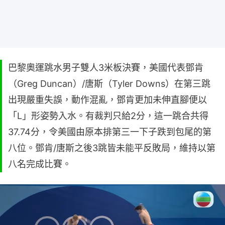
巴黎奧運跳水男子雙人3米板決賽，美國代表鄧肯
（Greg Duncan）/唐斯（Tyler Downs）在第三跳
出現嚴重失誤，動作混亂，鄧肯更加未伸直腳便以
「L」形姿勢入水。有裁判只給2分，這一跳合共得
37.74分，令美國由原本排第三一下子跌到包尾的第
八位。鄧肯/唐斯之後3跳皆未能平反敗局，維持以第
八名完成比賽。