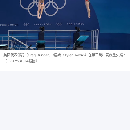
美國代表鄧肯（Greg Duncan）/唐斯（Tyler Downs）在第三跳出現嚴重失誤。
（TVB YouTube截圖）