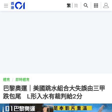
繁
|
简
體育
即時體育
巴黎奧運｜美國跳水組合大失誤由三甲
跌包尾 L形入水有裁判給2分