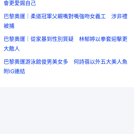
會更愛錫自己
巴黎奧運｜柔道冠軍父親嘴對嘴強吻女義工 涉非禮
被捕
巴黎奧運｜從家暴到性別質疑 林郁婷以拳套迎擊更
大敵人
巴黎奧運游泳館俊男美女多 何詩蓓以外五大美人魚
附IG連結