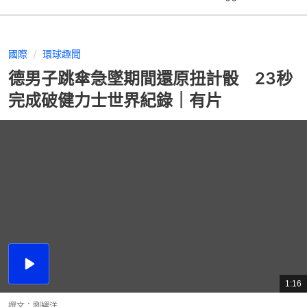
國際
環球趣聞
德男子跳傘急墜期間還原扭計骰 23秒
完成破健力士世界紀錄｜有片
播
放
1:16
總
影
共
片
時
撰文：
劉耀洋