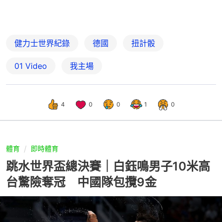
健力士世界紀錄
德國
扭計骰
01 Video
我主場
4
0
0
1
0
體育
即時體育
跳水世界盃總決賽｜白鈺鳴男子10米高
台驚險奪冠 中國隊包攬9金