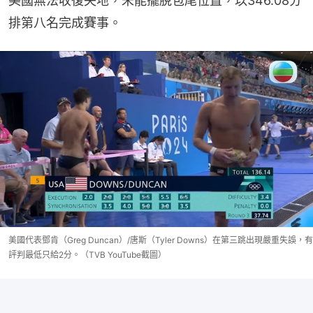
美國無法收復失地，未能擺脫包尾位置，以346.08分
排第八名完成賽事。
美國代表鄧肯（Greg Duncan）/唐斯（Tyler Downs）在第三跳出現嚴重失誤，有
評判最低只給2分。（TVB YouTube截圖）