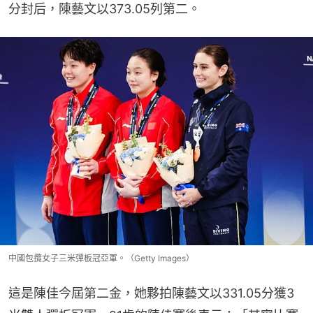
分封后，陳藝文以373.05列第二。
中國包攬女子三米彈板冠亞軍。（Getty Images）
這是陳佳今屆第二金，她夥拍陳藝文以331.05分獲3