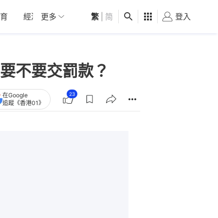
育
經濟
更多
01深圳
繁
觀點
|
简
健康
好食玩飛
登入
女
要不要交罰款？
23
在Google
追蹤《香港01》