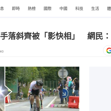
息
即時
熱榜
國際
中國
科技
生活
體
手落斜齊被「影快相」 網民：
:40