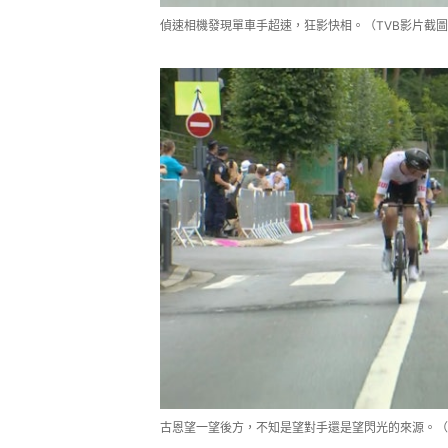
偵速相機發現單車手超速，狂影快相。（TVB影片截
古恩望一望後方，不知是望對手還是望閃光的來源。（