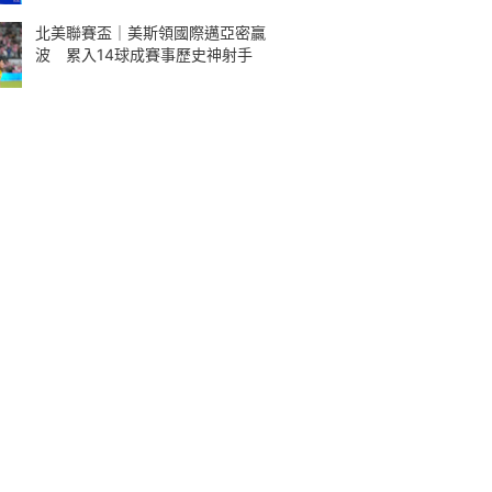
北美聯賽盃｜美斯領國際邁亞密贏
波 累入14球成賽事歷史神射手