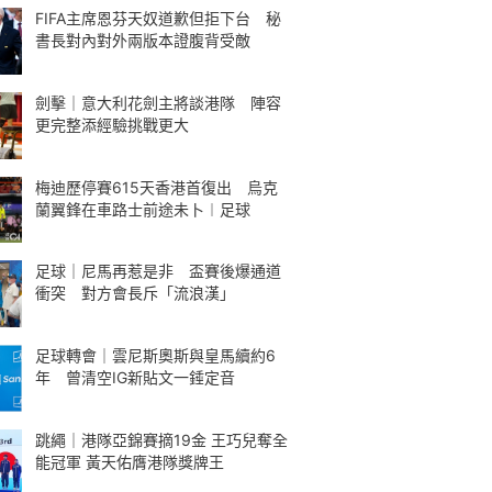
FIFA主席恩芬天奴道歉但拒下台 秘
書長對內對外兩版本證腹背受敵
劍擊｜意大利花劍主將談港隊 陣容
更完整添經驗挑戰更大
梅迪歷停賽615天香港首復出 烏克
蘭翼鋒在車路士前途未卜︱足球
足球｜尼馬再惹是非 盃賽後爆通道
衝突 對方會長斥「流浪漢」
足球轉會｜雲尼斯奧斯與皇馬續約6
年 曾清空IG新貼文一錘定音
跳繩｜港隊亞錦賽摘19金 王巧兒奪全
能冠軍 黃天佑膺港隊獎牌王