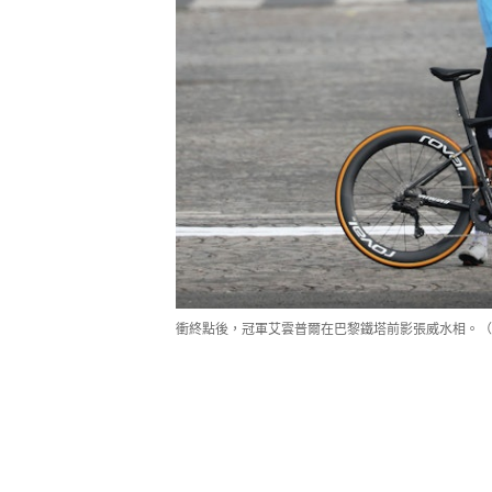
衝終點後，冠軍艾雲普爾在巴黎鐵塔前影張威水相。（Gett