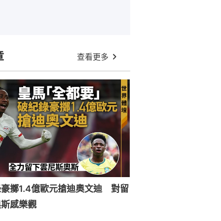
章
查看更多
豪擲1.4億歐元搶迪奧文迪 對留
奧斯感樂觀