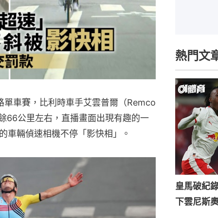
熱門文
單車賽，比利時車手艾雲普爾（Remco
賽尚餘66公里左右，直播畫面出現有趣的一
的車輛偵速相機不停「影快相」。
皇馬破紀錄
下雲尼斯