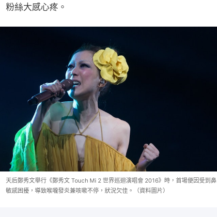
粉絲大感心疼。
天后鄭秀文舉行《鄭秀文 Touch Mi 2 世界巡迴演唱會 2016》時，首場便因受到鼻
敏感困擾，導致喉嚨發炎兼咳嗽不停，狀況欠佳。（資料圖片）