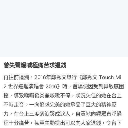
曾失聲爆喊極痛苦求退錢
再往前追溯，2016年鄭秀文舉行《鄭秀文 Touch Mi 
2 世界巡迴演唱會 2016》時，首場便因受到鼻敏感困
擾，導致喉嚨發炎兼咳嗽不停，狀況欠佳的她在台上
不時走音。一向追求完美的她承受了巨大的精神壓
力，在台上三度落淚哭成淚人，自責地向觀眾直呼過
程十分痛苦，甚至主動提出可以向大家退錢，令台下