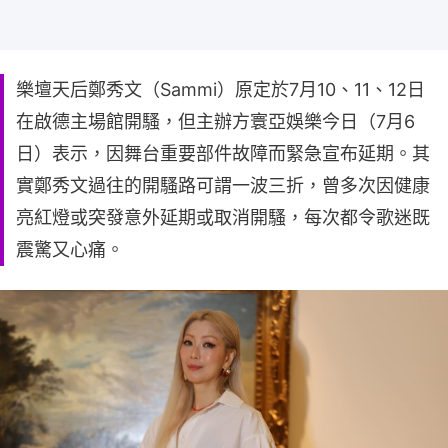
樂壇天后鄭秀文（Sammi）原定於7月10、11、12日
在啟德主場館開騷，但主辦方寰亞娛樂今日（7月6
日）表示，因舞台重要部件故障而緊急宣布延期。其
實鄭秀文過往的開騷路可謂一波三折，曾多次因健康
亮紅燈或突發意外延期或取消開騷，每次都令歌迷既
震驚又心痛。