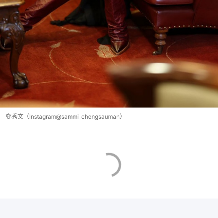
鄭秀文（Instagram@sammi_chengsauman）