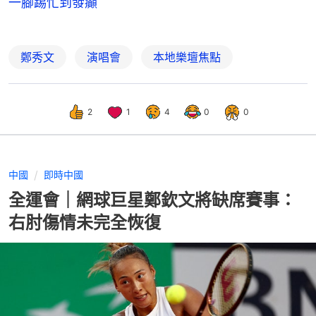
一腳踢忙到發癲
鄭秀文
演唱會
本地樂壇焦點
2
1
4
0
0
中國
即時中國
全運會｜網球巨星鄭欽文將缺席賽事：
右肘傷情未完全恢復