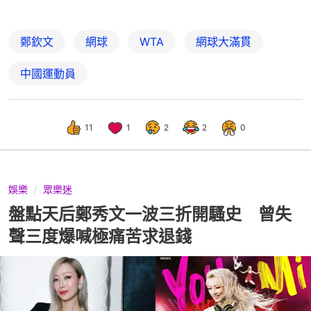
鄭欽文
網球
WTA
網球大滿貫
中國運動員
11
1
2
2
0
娛樂
眾樂迷
盤點天后鄭秀文一波三折開騷史 曾失
聲三度爆喊極痛苦求退錢