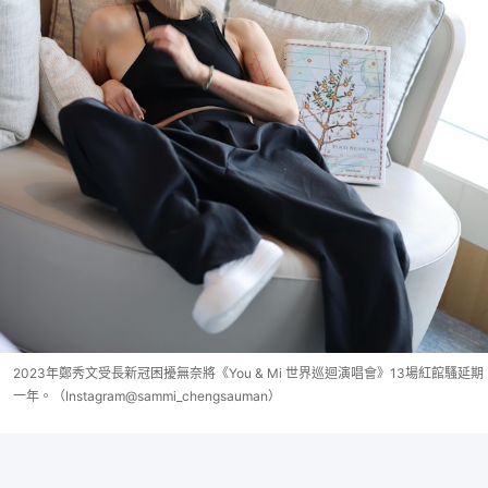
2023年鄭秀文受長新冠困擾無奈將《You & Mi 世界巡迴演唱會》13場紅館騷延期
一年。（Instagram@sammi_chengsauman）