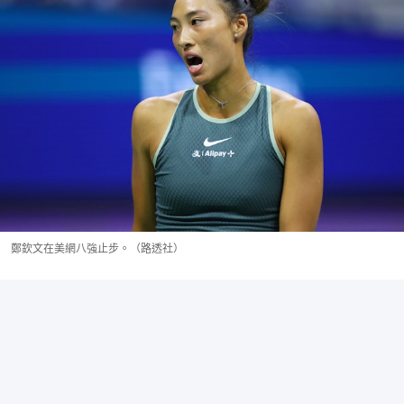
鄭欽文在美網八強止步。（路透社）