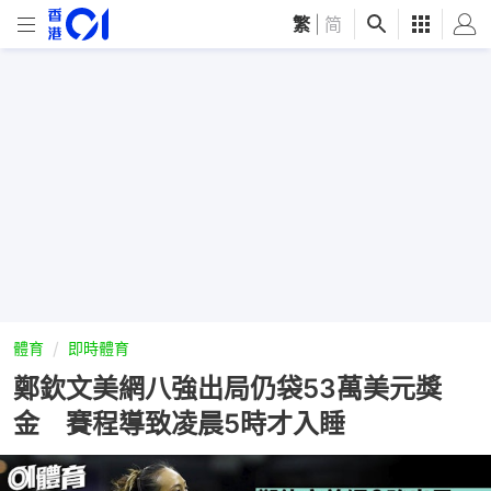
繁
|
简
體育
即時體育
鄭欽文美網八強出局仍袋53萬美元獎
金 賽程導致凌晨5時才入睡