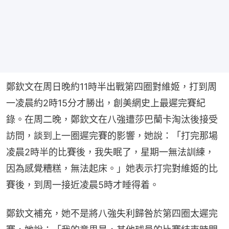
鄭欽文在周日晚約11時半出戰第四圈對維姬，打到周
一凌晨約2時15分才勝出，創美網史上最遲完賽紀
錄。在周二晚，鄭欽文在八強遭莎巴蘭卡淘汰後接受
訪問，談到上一圈遲完賽的影響，她說：「打完那場
凌晨2時半的比賽後，我失眠了，星期一無法訓練，
因為感覺糟糕，無法起床。」她表示打完對維姬的比
賽後，到周一接近凌晨5時才睡得着。
鄭欽文補充，她不是將八強失利歸咎於第四圈太遲完