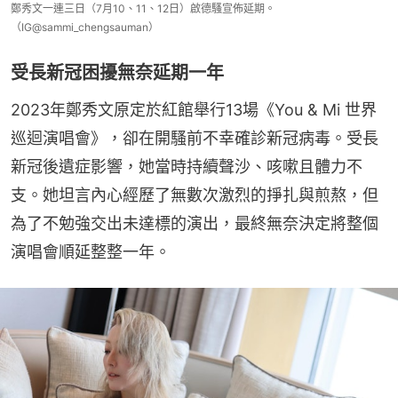
鄭秀文一連三日（7月10、11、12日）啟德騷宣佈延期。
（IG@sammi_chengsauman）
受長新冠困擾無奈延期一年
2023年鄭秀文原定於紅館舉行13場《You & Mi 世界
巡迴演唱會》，卻在開騷前不幸確診新冠病毒。受長
新冠後遺症影響，她當時持續聲沙、咳嗽且體力不
支。她坦言內心經歷了無數次激烈的掙扎與煎熬，但
為了不勉強交出未達標的演出，最終無奈決定將整個
演唱會順延整整一年。