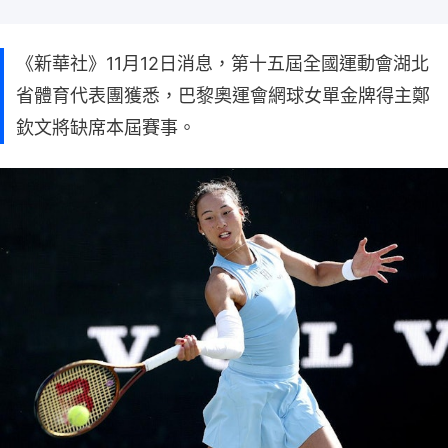
《新華社》11月12日消息，第十五屆全國運動會湖北
省體育代表團獲悉，巴黎奧運會網球女單金牌得主鄭
欽文將缺席本屆賽事。