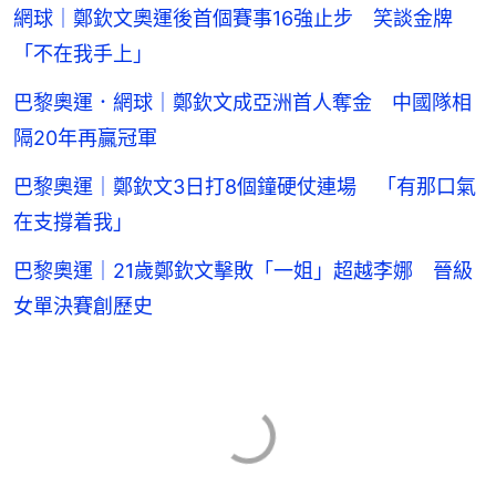
網球｜鄭欽文奧運後首個賽事16強止步 笑談金牌
「不在我手上」
巴黎奧運．網球｜鄭欽文成亞洲首人奪金 中國隊相
隔20年再贏冠軍
巴黎奧運｜鄭欽文3日打8個鐘硬仗連場 「有那口氣
在支撐着我」
巴黎奧運｜21歲鄭欽文擊敗「一姐」超越李娜 晉級
女單決賽創歷史