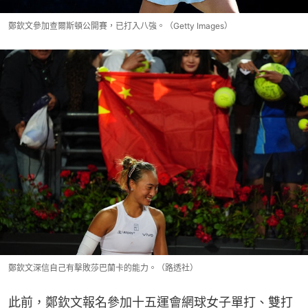
鄭欽文參加查爾斯頓公開賽，已打入八強。（Getty Images）
鄭欽文深信自己有擊敗莎巴蘭卡的能力。（路透社）
此前，鄭欽文報名參加十五運會網球女子單打、雙打