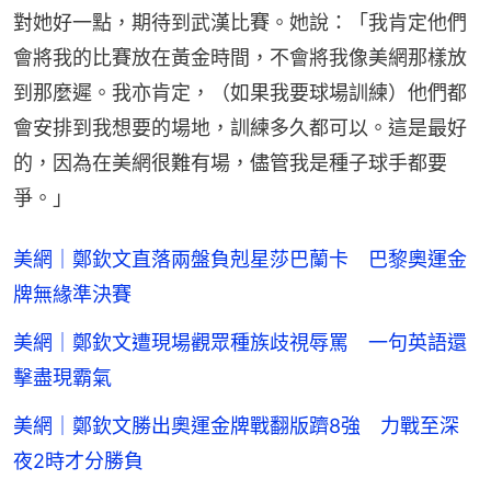
對她好一點，期待到武漢比賽。她說：「我肯定他們
會將我的比賽放在黃金時間，不會將我像美網那樣放
到那麼遲。我亦肯定，（如果我要球場訓練）他們都
會安排到我想要的場地，訓練多久都可以。這是最好
的，因為在美網很難有場，儘管我是種子球手都要
爭。」
美網｜鄭欽文直落兩盤負剋星莎巴蘭卡 巴黎奧運金
牌無緣準決賽
美網｜鄭欽文遭現場觀眾種族歧視辱罵 一句英語還
擊盡現霸氣
美網｜鄭欽文勝出奧運金牌戰翻版躋8強 力戰至深
夜2時才分勝負