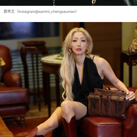
鄭秀文（Instagram@sammi_chengsauman）