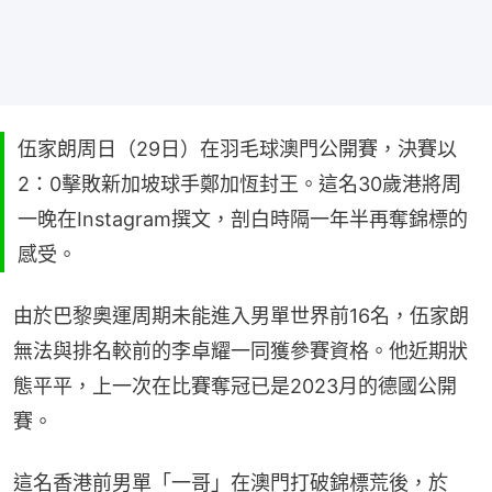
伍家朗周日（29日）在羽毛球澳門公開賽，決賽以
2：0擊敗新加坡球手鄭加恆封王。這名30歲港將周
一晚在Instagram撰文，剖白時隔一年半再奪錦標的
感受。
由於巴黎奧運周期未能進入男單世界前16名，伍家朗
無法與排名較前的李卓耀一同獲參賽資格。他近期狀
態平平，上一次在比賽奪冠已是2023月的德國公開
賽。
這名香港前男單「一哥」在澳門打破錦標荒後，於