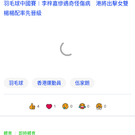
羽毛球中國賽︱李梓嘉慘遇奇怪傷病 港將出擊女雙
楊楊配率先晉級
羽毛球
香港運動員
伍家朗
4
1
0
0
0
體育
即時體育