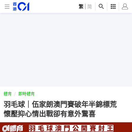
繁
|
简
體育
即時體育
羽毛球｜伍家朗澳門賽破年半錦標荒
懷壓抑心情出戰卻有意外驚喜