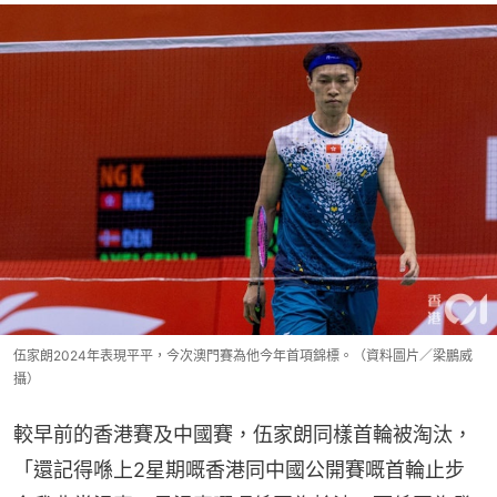
伍家朗2024年表現平平，今次澳門賽為他今年首項錦標。（資料圖片／梁鵬威
攝）
較早前的香港賽及中國賽，伍家朗同樣首輪被淘汰，
「還記得喺上2星期嘅香港同中國公開賽嘅首輪止步