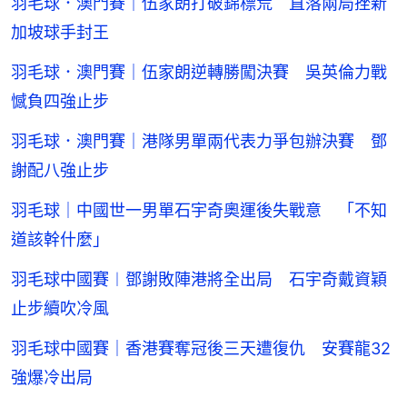
羽毛球．澳門賽｜伍家朗打破錦標荒 直落兩局挫新
加坡球手封王
羽毛球．澳門賽｜伍家朗逆轉勝闖決賽 吳英倫力戰
憾負四強止步
羽毛球．澳門賽｜港隊男單兩代表力爭包辦決賽 鄧
謝配八強止步
羽毛球｜中國世一男單石宇奇奧運後失戰意 「不知
道該幹什麼」
羽毛球中國賽︱鄧謝敗陣港將全出局 石宇奇戴資穎
止步續吹冷風
羽毛球中國賽｜香港賽奪冠後三天遭復仇 安賽龍32
強爆冷出局