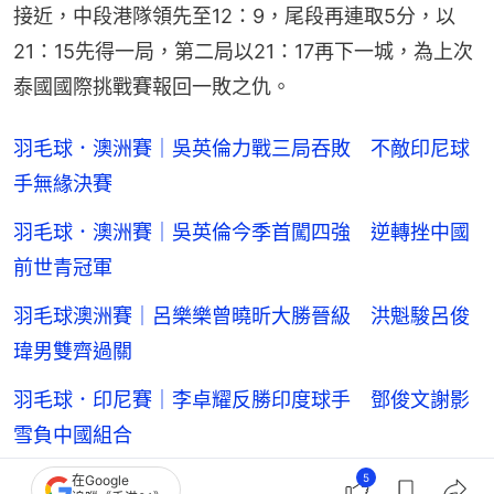
接近，中段港隊領先至12：9，尾段再連取5分，以
21：15先得一局，第二局以21：17再下一城，為上次
泰國國際挑戰賽報回一敗之仇。
羽毛球．澳洲賽｜吳英倫力戰三局吞敗 不敵印尼球
手無緣決賽
羽毛球．澳洲賽｜吳英倫今季首闖四強 逆轉挫中國
前世青冠軍
羽毛球澳洲賽｜呂樂樂曾曉昕大勝晉級 洪魁駿呂俊
瑋男雙齊過關
羽毛球．印尼賽｜李卓耀反勝印度球手 鄧俊文謝影
雪負中國組合
5
羽毛球．印尼賽｜楊雅婷楊霈霖三局反勝晉級 李卓
在Google