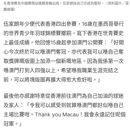
在香港賽及中國賽兩站連續首輪出局，伍家朗指自己也感到壓抑。（資料圖片／梁
鵬威攝）
伍家朗年少便代表香港四出參賽，16歲在墨西哥舉行
的世界青少年羽球錦標賽擲銅，寫下香港在世青賽史
上最佳成績。他回憶15歲起參加澳門公開賽：「好開
心今次終於可以喺澳門奪冠，亦代表我可以喺自己奪
取獎牌嘅版圖上加添一個新嘅地區。因為我係第一次
喺澳門打到入四強以上，希望喺我職業生涯完結之
前，可以將塊版圖再擴大得愈大愈好啦。」
最後他亦感謝特意從香港前往澳門為自己加油的球迷
及家人：「令我可以感受到就算喺澳門都好似喺自己
主場比賽咁。Thank you Macau！我會永遠記住呢個
冠軍。」