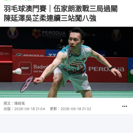
羽毛球澳門賽｜伍家朗激戰三局過關
陳延澤吳芷柔連續三站闖八強
撰文：
陳綵瑤
出版：
2026-06-18 21:04
更新：
2026-06-18 21:32