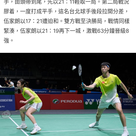
手，由頭帶到尾，先以21：11輕取一局。第二局戰況
膠着，一度打成平手，這名台北球手後段拉開分差，
伍家朗以17：21遭迫和。雙方戰至決勝局，戰情同樣
緊湊，伍家朗以21：19再下一城，激戰63分鐘晉級8
強。