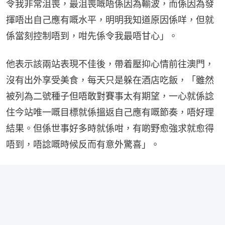
令我非常沮喪，最沮喪嘅唔係因為輸波，而係因為發
揮唔出自己應有嘅水平，明明我知道原因係咩，但就
係當刻控制唔到，咁先係令我最唔甘心」。
他表示該兩站表現不佳後，帶着壓抑心情前往澳門，
沒有出外享受美食，每天只是躲在酒店吃飯，「雖然
被列為二號種子但唔敢對賽事太有期望，一心就係諗
住今站唯一嘅目標就係搵返自己應有嘅節奏，唔好理
結果。但係世事好多時就係咁，有啲野愈強求就愈得
唔到，唔諗嘅時候反而有意外驚喜」。