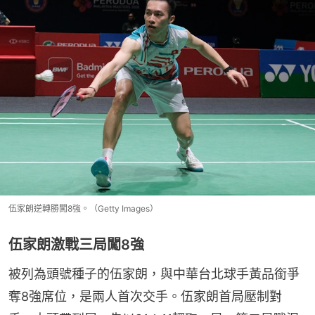
伍家朗逆轉勝闖8強。（Getty Images）
伍家朗激戰三局闖8強
被列為頭號種子的伍家朗，與中華台北球手黃品銜爭
奪8強席位，是兩人首次交手。伍家朗首局壓制對