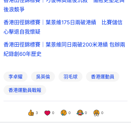
香港田徑錦標賽｜刁俊稀奧運後沉寂 傷癒更堅定與
後浪競爭
香港田徑錦標賽｜葉景維175日兩破港績 比賽儲信
心擊退自我懷疑
香港田徑錦標賽｜葉景維同日兩破200米港績 包辦兩
紀錄創60年歷史
李卓耀
吳英倫
羽毛球
香港運動員
香港運動員戰報
3
0
0
0
0