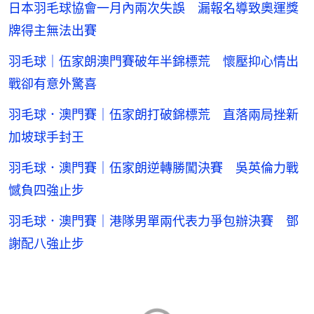
日本羽毛球協會一月內兩次失誤 漏報名導致奧運獎
牌得主無法出賽
羽毛球｜伍家朗澳門賽破年半錦標荒 懷壓抑心情出
戰卻有意外驚喜
羽毛球．澳門賽｜伍家朗打破錦標荒 直落兩局挫新
加坡球手封王
羽毛球．澳門賽｜伍家朗逆轉勝闖決賽 吳英倫力戰
憾負四強止步
羽毛球．澳門賽｜港隊男單兩代表力爭包辦決賽 鄧
謝配八強止步