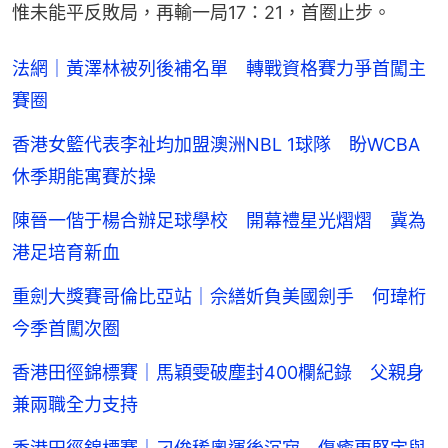
惟未能平反敗局，再輸一局17：21，首圈止步。
法網｜黃澤林被列後補名單 轉戰資格賽力爭首闖主
賽圈
香港女籃代表李祉均加盟澳洲NBL 1球隊 盼WCBA
休季期能寓賽於操
陳晉一偕于楊合辦足球學校 開幕禮星光熠熠 冀為
港足培育新血
重劍大獎賽哥倫比亞站｜佘繕妡負美國劍手 何瑋桁
今季首闖次圈
香港田徑錦標賽｜馬穎雯破塵封400欄紀錄 父親身
兼兩職全力支持