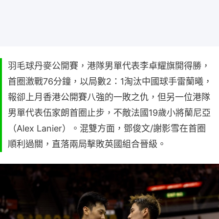
羽毛球丹麥公開賽，港隊男單代表李卓耀旗開得勝，
首圈激戰76分鐘，以局數2：1淘汰中國球手雷蘭曦，
報卻上月香港公開賽八強的一敗之仇，但另一位港隊
男單代表伍家朗首圈止步，不敵法國19歲小將蘭尼亞
（Alex Lanier）。混雙方面，鄧俊文/謝影雪在首圈
順利過關，直落兩局擊敗英國組合晉級。