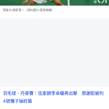
鄧俊文/謝影雪。（資料圖片/夏家朗攝）
羽毛球．丹麥賽︱伍家朗李卓耀再出擊 鄧謝配被列
4號種子抽好籤