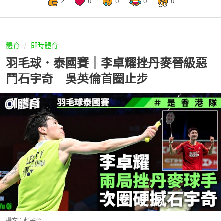
2
0
0
0
0
體育
即時體育
羽毛球．泰國賽｜李卓耀挫丹麥晉級惡
鬥石宇奇 吳英倫首圈止步
撰文：
趙子晉