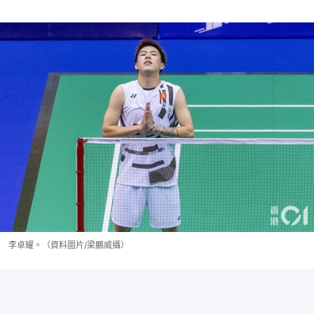
李卓耀。（資料圖片/梁鵬威攝）