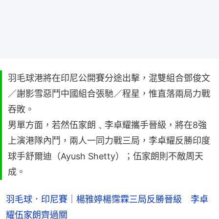
羽毛球港將在印尼公開賽分途出擊，混雙組合鄧俊文
／謝影雪惡鬥中國組合張馳／程星，惟直落兩局力戰
吞敗。
男單方面，若然伍家朗﹑李卓耀攜手晉級，將在8強
上演港隊內鬥，兩人一同力戰三局，李卓耀反勝印度
球手舒爾迪（Ayush Shetty）；伍家朗則不敵周天
成。
羽毛球．印尼賽｜楊雅婷楊霈霖三局反勝晉級 李卓
耀伍家朗齊過關