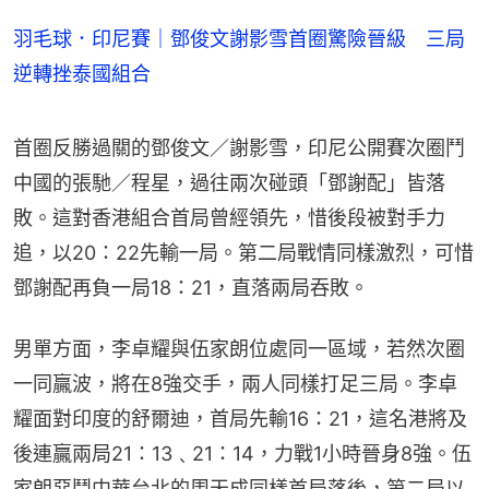
羽毛球．印尼賽｜鄧俊文謝影雪首圈驚險晉級 三局
逆轉挫泰國組合
首圈反勝過關的鄧俊文／謝影雪，印尼公開賽次圈鬥
中國的張馳／程星，過往兩次碰頭「鄧謝配」皆落
敗。這對香港組合首局曾經領先，惜後段被對手力
追，以20：22先輸一局。第二局戰情同樣激烈，可惜
鄧謝配再負一局18：21，直落兩局吞敗。
男單方面，李卓耀與伍家朗位處同一區域，若然次圈
一同贏波，將在8強交手，兩人同樣打足三局。李卓
耀面對印度的舒爾迪，首局先輸16：21，這名港將及
後連贏兩局21：13﹑21：14，力戰1小時晉身8強。伍
家朗惡鬥中華台北的周天成同樣首局落後，第二局以