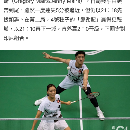
斯（Gregory Mairs/Jenny Mairs），首局幾乎由頭
帶到尾，雖然一度連失5分被追近，但仍以21：18先
拔頭籌。在第二局，4號種子的「鄧謝配」贏得更輕
鬆，以21：10再下一城，直落贏2：0晉級，下圈會對
印尼組合。