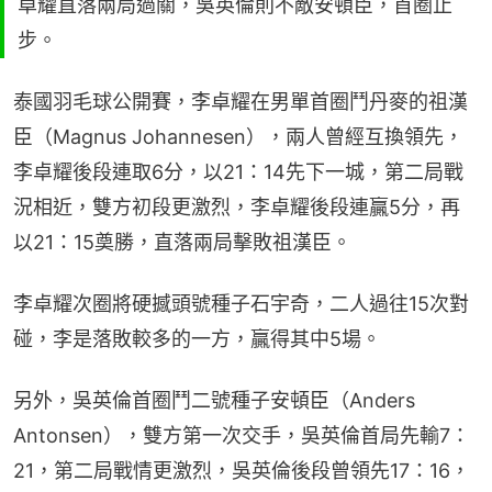
卓耀直落兩局過關，吳英倫則不敵安頓臣，首圈止
步。
泰國羽毛球公開賽，李卓耀在男單首圈鬥丹麥的祖漢
臣（Magnus Johannesen），兩人曾經互換領先，
李卓耀後段連取6分，以21：14先下一城，第二局戰
況相近，雙方初段更激烈，李卓耀後段連贏5分，再
以21：15奠勝，直落兩局擊敗祖漢臣。
李卓耀次圈將硬撼頭號種子石宇奇，二人過往15次對
碰，李是落敗較多的一方，贏得其中5場。
另外，吳英倫首圈鬥二號種子安頓臣（Anders 
Antonsen），雙方第一次交手，吳英倫首局先輸7：
21，第二局戰情更激烈，吳英倫後段曾領先17：16，