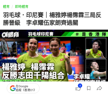
體育
即時體育
羽毛球．印尼賽｜楊雅婷楊霈霖三局反
勝晉級 李卓耀伍家朗齊過關
4
在Google
追蹤《香港01》
撰文：
趙子晉
出版：
2026-06-03 14:48
更新：
2026-06-03 15:43