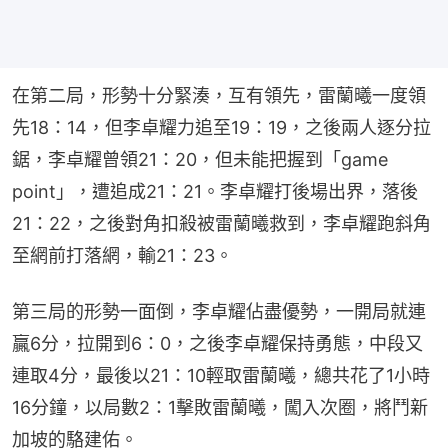
在第二局，形勢十分緊湊，互有領先，雷蘭曦一度領
先18：14，但李卓耀力追至19：19，之後兩人逐分拉
鋸，李卓耀曾領21：20，但未能把握到「game 
point」，遭追成21：21。李卓耀打後場出界，落後
21：22，之後對角扣殺被雷蘭曦救到，李卓耀跑斜角
至網前打落網，輸21：23。
第三局的形勢一面倒，李卓耀佔盡優勢，一開局就連
贏6分，拉開到6：0，之後李卓耀保持勇態，中段又
連取4分，最後以21：10輕取雷蘭曦，總共花了1小時
16分鐘，以局數2：1擊敗雷蘭曦，闖入次圈，將鬥新
加坡的駱建佑。