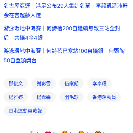
名古屋亞運｜港足公布29人集訓名單 李毅凱潘沛軒
余在言超齡入選
游泳環地中海賽｜何詩蓓200自繼續無敵三站全封
后 共摘4金4銀
游泳環地中海賽｜何詩蓓巴塞站100自摘銀 何甄陶
50自登頒獎台
鄧俊文
謝影雪
伍家朗
李卓耀
楊雅婷
楊霈霖
羽毛球
香港運動員
香港運動員戰報