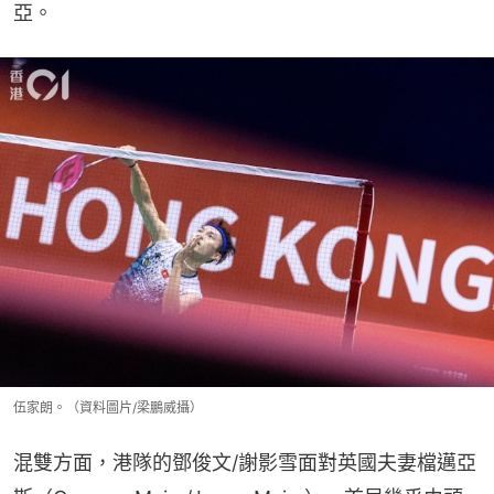
亞。
伍家朗。（資料圖片/梁鵬威攝）
混雙方面，港隊的鄧俊文/謝影雪面對英國夫妻檔邁亞