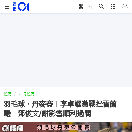
繁
|
简
體育
即時體育
羽毛球．丹麥賽︱李卓耀激戰挫雷蘭
曦 鄧俊文/謝影雪順利過關