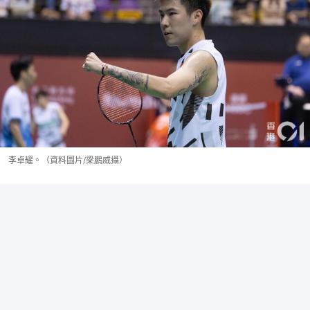
李卓耀。（資料圖片/梁鵬威攝）