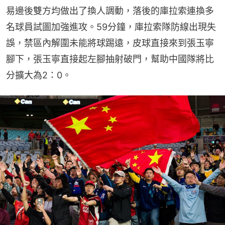
易邊後雙方均做出了換人調動，落後的庫拉索連換多
名球員試圖加強進攻。59分鐘，庫拉索隊防線出現失
誤，禁區內解圍未能將球踢遠，皮球直接來到張玉寧
腳下，張玉寧直接起左腳抽射破門，幫助中國隊將比
分擴大為2：0。