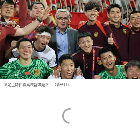
國足主帥伊雲高域盛讚麾下。（新華社）