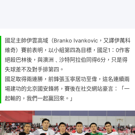
國足主帥伊雲高域（Branko Ivankovic，又譯伊萬科
維奇）賽前表明，以小組第四為目標，國足1：0作客
絕殺巴林後，與澳洲﹑沙特阿拉伯同得6分，只是得
失球差不及對手排第四。
國足取得兩連勝，前鋒張玉寧居功至偉，這名連續兩
場建功的北京國安鋒將，賽後在社交網站豪言：「一
起輸的，我們一起贏回來。」