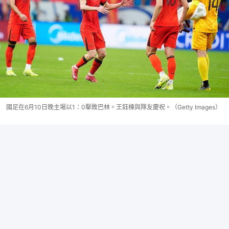
國足在6月10日晚主場以1：0擊敗巴林。王鈺棟與隊友慶祝。（Getty Images）