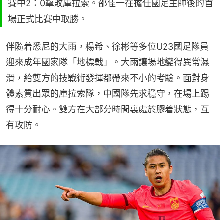
賽中2：0擊敗庫拉索。邵佳一在擔任國足主帥後的首
場正式比賽中取勝。
伴隨着悉尼的大雨，楊希、徐彬等多位U23國足隊員
迎來成年國家隊「地標戰」。大雨讓場地變得異常濕
滑，給雙方的技戰術發揮都帶來不小的考驗。面對身
體素質出眾的庫拉索隊，中國隊先求穩守，在場上踢
得十分耐心。雙方在大部分時間裏處於膠着狀態，互
有攻防。