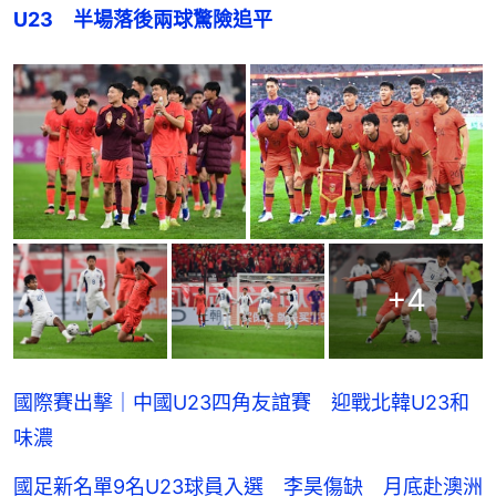
U23　半場落後兩球驚險追平
+
4
國際賽出擊｜中國U23四角友誼賽 迎戰北韓U23和
味濃
國足新名單9名U23球員入選 李昊傷缺 月底赴澳洲