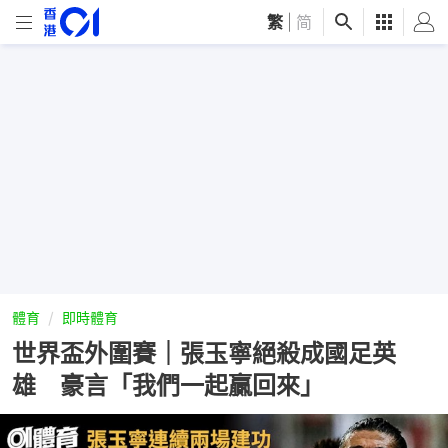
繁
|
简
體育
即時體育
世界盃外圍賽｜張玉寧絕殺成國足英
雄 豪言「我們一起贏回來」