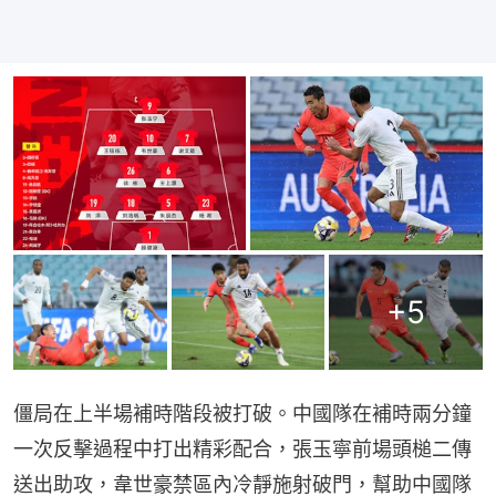
+
5
僵局在上半場補時階段被打破。中國隊在補時兩分鐘
一次反擊過程中打出精彩配合，張玉寧前場頭槌二傳
送出助攻，韋世豪禁區內冷靜施射破門，幫助中國隊