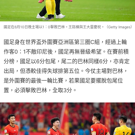
國足在6月10日晚主場以1：0擊敗巴林。王鈺棟與王大雷慶祝。（Getty Images）
國足身在世界盃外圍賽亞洲區第三圈C組，經過上輪
作客0：1不敵印尼後，國足再無晉級希望。在賽前積
分榜，國足以6分包尾，尾二的巴林同樣6分，亦肯定
出局，但憑較佳得失球排第五位。今仗主場對巴林，
是外圍賽的最後一輪比賽，若果國足要擺脫包尾位
置，必須擊敗巴林，全取3分。