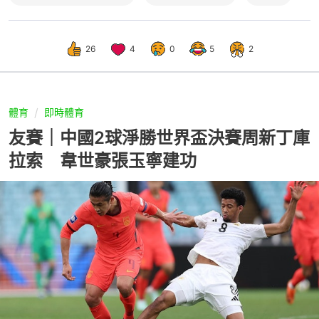
26
4
0
5
2
體育
即時體育
友賽｜中國2球淨勝世界盃決賽周新丁庫
拉索 韋世豪張玉寧建功