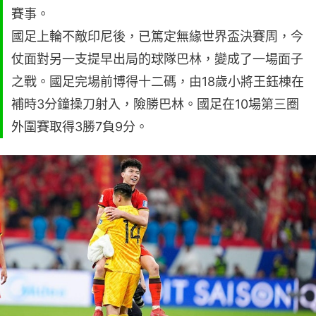
賽事。
國足上輪不敵印尼後，已篤定無緣世界盃決賽周，今
仗面對另一支提早出局的球隊巴林，變成了一場面子
之戰。國足完場前博得十二碼，由18歲小將王鈺棟在
補時3分鐘操刀射入，險勝巴林。國足在10場第三圈
外圍賽取得3勝7負9分。