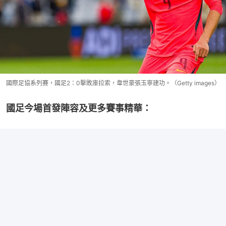
國際足協系列賽，國足2：0擊敗庫拉索，韋世豪張玉寧建功。（Getty images）
國足今場首發陣容及更多賽事精華：