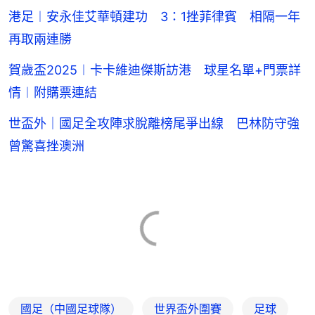
港足︱安永佳艾華頓建功 3：1挫菲律賓 相隔一年
再取兩連勝
賀歲盃2025︱卡卡維迪傑斯訪港 球星名單+門票詳
情︱附購票連結
世盃外｜國足全攻陣求脫離榜尾爭出線 巴林防守強
曾驚喜挫澳洲
國足（中國足球隊）
世界盃外圍賽
足球