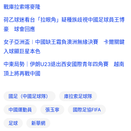
戰庫拉索喀麥隆
荷乙球迷看台「拉眼角」疑種族歧視中國足球員王博
豪 球會回應
女子亞洲盃︱中國缺王霜負澳洲無緣決賽 卡爾關鍵
入球顯巨星本色
中東局勢｜伊朗U23退出西安國際青年四角賽 越南
頂上將再戰中國
國足（中國足球隊）
庫拉索足球隊
中國運動員
張玉寧
國際足協FIFA
足球
新華網