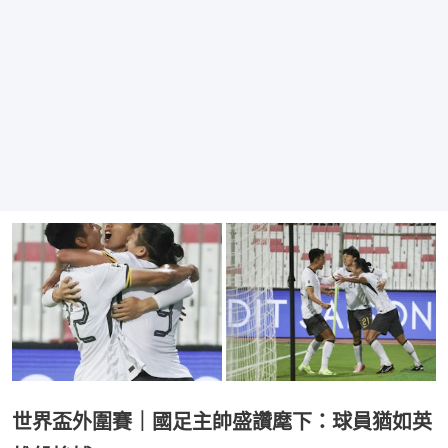
世界盃外圍賽｜國足主帥盛讚麾下：球員猶如英