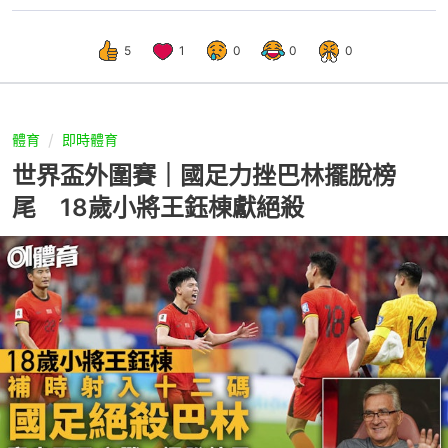
5
1
0
0
0
體育
即時體育
世界盃外圍賽｜國足力挫巴林擺脫榜
尾 18歲小將王鈺棟獻絕殺