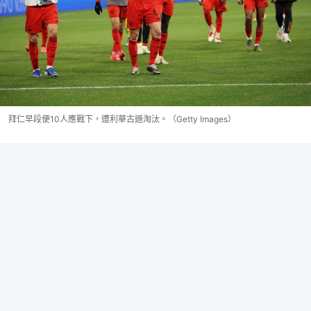
拜仁早段便10人應戰下，遭利華古遜淘汰。（Getty Images）