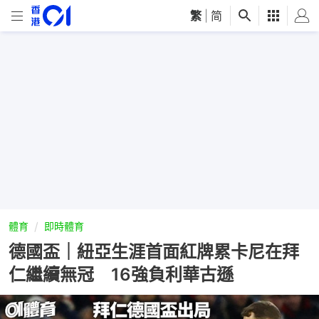
繁
|
简
體育
即時體育
德國盃｜紐亞生涯首面紅牌累卡尼在拜
仁繼續無冠 16強負利華古遜