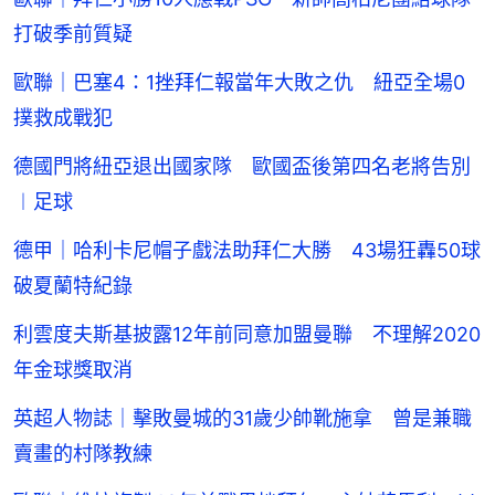
打破季前質疑
歐聯｜巴塞4：1挫拜仁報當年大敗之仇 紐亞全場0
撲救成戰犯
德國門將紐亞退出國家隊 歐國盃後第四名老將告別
︱足球
德甲｜哈利卡尼帽子戲法助拜仁大勝 43場狂轟50球
破夏蘭特紀錄
利雲度夫斯基披露12年前同意加盟曼聯 不理解2020
年金球獎取消
英超人物誌｜擊敗曼城的31歲少帥靴施拿 曾是兼職
賣畫的村隊教練