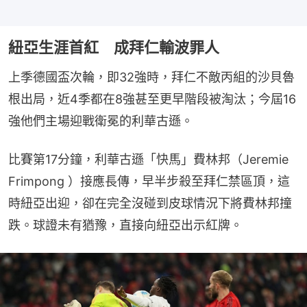
紐亞生涯首紅 成拜仁輸波罪人
上季德國盃次輪，即32強時，拜仁不敵丙組的沙貝魯
根出局，近4季都在8強甚至更早階段被淘汰；今屆16
強他們主場迎戰衛冕的利華古遜。
比賽第17分鐘，利華古遜「快馬」費林邦（Jeremie 
Frimpong ）接應長傳，早半步殺至拜仁禁區頂，這
時紐亞出迎，卻在完全沒碰到皮球情況下將費林邦撞
跌。球證未有猶豫，直接向紐亞出示紅牌。