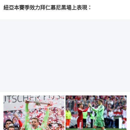
紐亞本賽季效力拜仁慕尼黑場上表現：