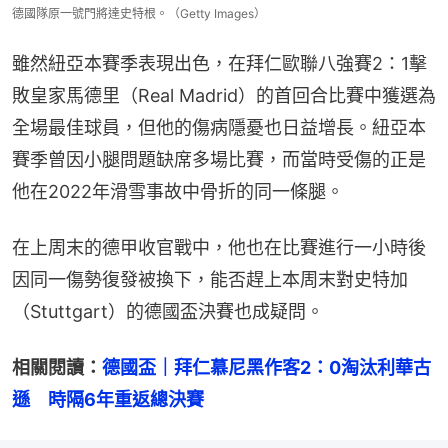
德國隊原一號門將達史特根。（Getty Images）
雖然紐亞本賽季表現出色，在拜仁歐聯八強賽2：1擊
敗皇家馬德里（Real Madrid）的首回合比賽中獲選為
全場最佳球員，但他的傷病隱憂也日益增長。紐亞本
賽季曾因小腿問題缺席多場比賽，而當時受傷的正是
他在2022年滑雪事故中骨折的同一條腿。
在上周末的德甲收官戰中，他也在比賽進行一小時後
因同一傷勢復發被換下，能否趕上本周末對史特加
（Stuttgart）的德國盃決賽也成疑問。
相關閱讀：
德國盃｜拜仁慕尼黑作客2：0淘汰利華古
遜　時隔6年重返總決賽