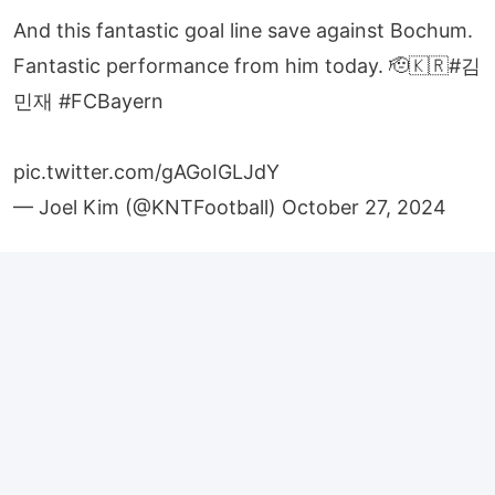
And this fantastic goal line save against Bochum.
Fantastic performance from him today. 🫡🇰🇷
#김
민재
#FCBayern
pic.twitter.com/gAGoIGLJdY
— Joel Kim (@KNTFootball)
October 27, 2024