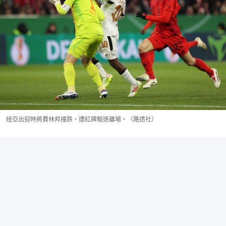
紐亞出迎時將費林邦撞跌，遭紅牌驅逐離場。（路透社）