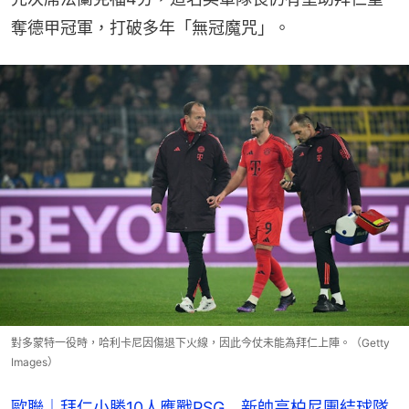
奪德甲冠軍，打破多年「無冠魔咒」。
對多蒙特一役時，哈利卡尼因傷退下火線，因此今仗未能為拜仁上陣。（Getty
Images）
歐聯｜拜仁小勝10人應戰PSG 新帥高柏尼團結球隊