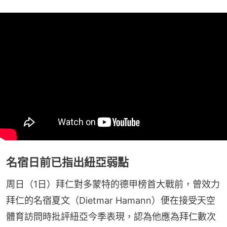
名宿日前已指出紐亞弱點
周日（1日）拜仁對多蒙特的德甲榜首大戰前，曾效力
拜仁的名宿夏文（Dietmar Hamann）便在接受天空
體育訪問時批評紐亞今季表現，認為他應為拜仁數次