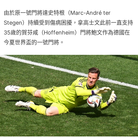
由於原一號門將達史特根（Marc-André ter 
Stegen）持續受到傷病困擾，拿高士文此前一直支持
35歲的賀芬咸（Hoffenheim）門將鮑文作為德國在
今夏世界盃的一號門將。