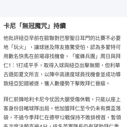
卡尼「無冠魔咒」持續
他批評紐亞早前在歐聯對巴黎聖日耳門的比賽不必要
地「玩火」，讓球迷及隊友擔驚受怕，認為多蒙特可
用數名快馬在前場尋找機會。「蜜蜂兵團」周日與拜
仁1：1打成平手，取得入球與紐亞出擊無關，但利華
古遜如夏文所言，以陣中高速度球員找機會並成功導
致紐亞犯錯被逐，獲人數優勢下擊敗拜仁晉級。
拜仁前鋒哈利卡尼今仗因大腿受傷休戰，只能以座上
客身份目睹球隊出局。他加盟拜仁至今仍未有獎盃落
袋，不過今季拜仁在德甲12戰保持不敗排榜首，暫領
先次席法蘭克福4分，這名英軍隊長仍有望助拜仁重