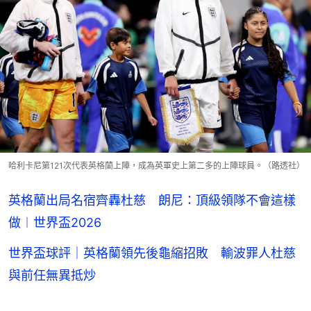
哈利卡尼第121次代表英格蘭上陣，成為英軍史上第二多的上陣球員。（路透社）
英格蘭出局名宿齊轟杜慈 朗尼：頂級領隊不會這樣
做︱世界盃2026
世界盃球評｜英格蘭領先後龜縮招敗 輸波罪人杜慈
與前任無異抵炒