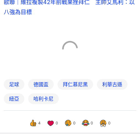
歐聯｜維拉複製42年前戰果挫拜仁 主帥艾馬利：以
八強為目標
足球
德國盃
拜仁慕尼黑
利華古遜
紐亞
哈利卡尼
4
0
0
0
0