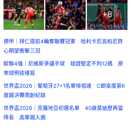
+
8
德甲｜拜仁提前4輪奪聯賽冠軍 哈利卡尼高柏尼齊
心期望衝擊三冠
歐聯4強｜尼維斯爭議手球 球證堅定不判12碼 原
來球例這樣寫
世界盃2026︱葡萄牙27+1名單悼祖達 C朗拿度第6
度踢決賽周創紀錄
世界盃2026｜克羅地亞初選名單 40歲莫迪歷再當
隊長 高華錫入選