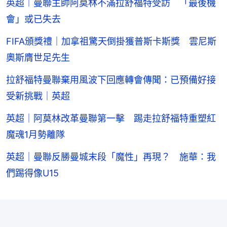
英超︱曼聯主帥阿莫林不滿拉舒福特受訪 「最後機
會」或已失去
FIFA頒獎禮｜加拿祖驚天倒掛獲普斯卡斯獎 雲尼斯
奧斯膺世足先生
拉舒福特曼聯棄用風波下回應轉會傳聞：已預備好接
受新挑戰｜英超
英超｜阿莫林改革曼聯第一擊 踢走拉舒福特重塑紅
魔魂1月勢離隊
英超｜曼聯反勝曼城末段「魔性」再現？ 施華：我
們踢得像U15