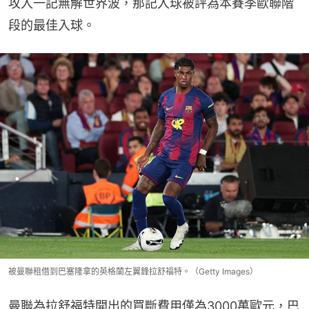
攻入一記無解世界波，那記入球被評為本賽季歐聯階
段的最佳入球。
被曼聯租借到巴塞隆拿的英格蘭左翼鋒拉舒福特。（Getty Images）
曼聯為拉舒福特開出的買斷費用僅為3000萬歐元，巴