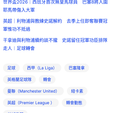
世界盃2026｜西班牙首次無皇馬球員 巴塞8將入圍
耶馬帶傷入大軍
英超｜利物浦與教練史諾解約 去季上任即奪聯賽冠
軍惟功不抵過
干拿迪與利物浦續約談不攏 史諾留任冠軍功臣排隊
走人︱足球轉會
足球
西甲（La Liga）
巴塞隆拿
英格蘭足球隊
轉會
曼聯（Manchester United）
紐卡素
英超（Premier League ）
轉會動態