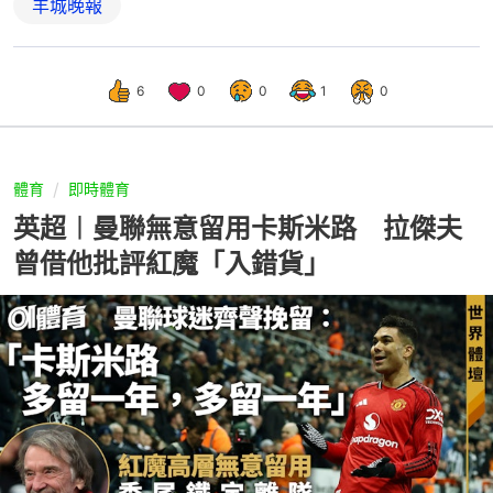
羊城晚報
6
0
0
1
0
體育
即時體育
英超︱曼聯無意留用卡斯米路 拉傑夫
曾借他批評紅魔「入錯貨」