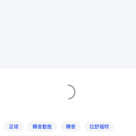
足球
轉會動態
轉會
拉舒福特