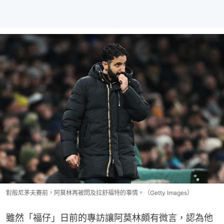
對般尼茅夫賽前，阿莫林再被問及拉舒福特的事情。（Getty Images）
雖然「福仔」日前的專訪讓阿莫林頗有微言，認為他