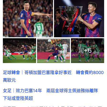
+
6
足球轉會｜哥頓加盟巴塞隆拿好事近 轉會費約8000
萬歐元
女足｜效力巴塞14年 兩屆金球得主佩迪雅絲離隊
下站或登陸英超