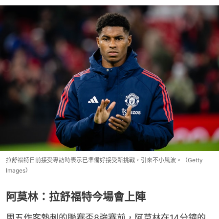
拉舒福特日前接受專訪時表示已準備好接受新挑戰，引來不小風波。（Getty
Images）
阿莫林：拉舒福特今場會上陣
周五作客熱刺的聯賽盃8強賽前，阿莫林在14分鐘的