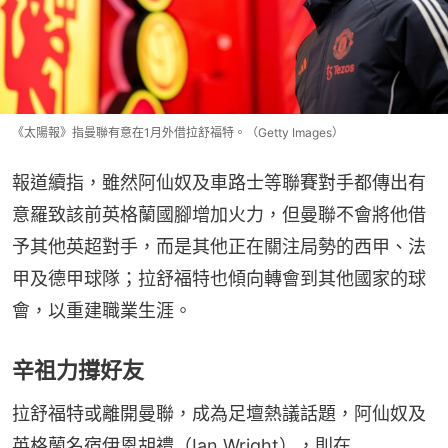
《太陽報》指曼聯有意在1月外借拉舒福特。（Getty Images）
報道續指，雖然阿仙奴及車路士等聯賽對手都傳出有
意羅致該前英格蘭國腳增加火力，但曼聯不會將他借
予其他英超對手，而是其他正在關注局勢的西甲、法
甲及德甲球隊；拉舒福特也傾向轉會到其他國家的球
會，以重建職業生涯。
辛祖力撐好友
拉舒福特或離開曼聯，成為足壇熱議話題，阿仙奴及
英格蘭名宿伊恩胡禮（Ian Wright），則在