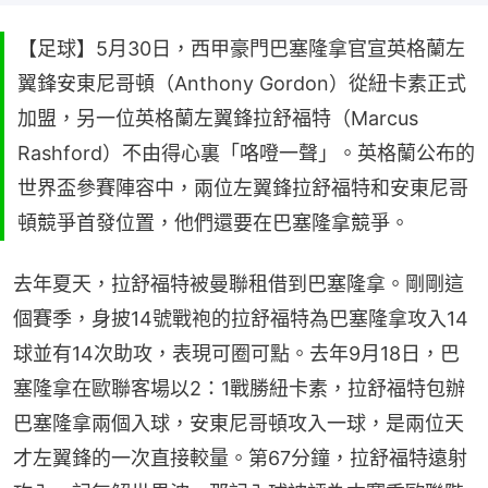
【足球】5月30日，西甲豪門巴塞隆拿官宣英格蘭左
翼鋒安東尼哥頓（Anthony Gordon）從紐卡素正式
加盟，另一位英格蘭左翼鋒拉舒福特（Marcus
Rashford）不由得心裏「咯噔一聲」。英格蘭公布的
世界盃參賽陣容中，兩位左翼鋒拉舒福特和安東尼哥
頓競爭首發位置，他們還要在巴塞隆拿競爭。
去年夏天，拉舒福特被曼聯租借到巴塞隆拿。剛剛這
個賽季，身披14號戰袍的拉舒福特為巴塞隆拿攻入14
球並有14次助攻，表現可圈可點。去年9月18日，巴
塞隆拿在歐聯客場以2：1戰勝紐卡素，拉舒福特包辦
巴塞隆拿兩個入球，安東尼哥頓攻入一球，是兩位天
才左翼鋒的一次直接較量。第67分鐘，拉舒福特遠射