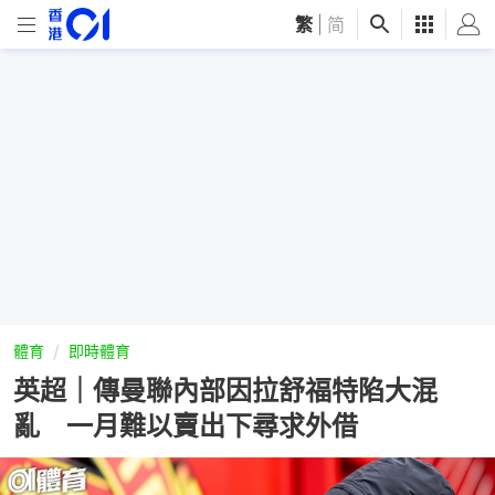
繁
|
简
體育
即時體育
英超｜傳曼聯內部因拉舒福特陷大混
亂 一月難以賣出下尋求外借