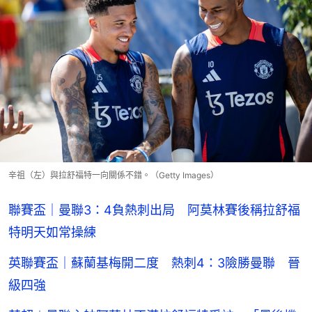
辛祖（左）與拉舒福特一向關係不錯。（Getty Images）
聯賽盃｜曼聯3：4負熱刺出局 阿莫林賽後稱拉舒福
特明天如常操練
英聯賽盃｜蘇蘭基梅開二度 熱刺4：3險勝曼聯 晉
級四強