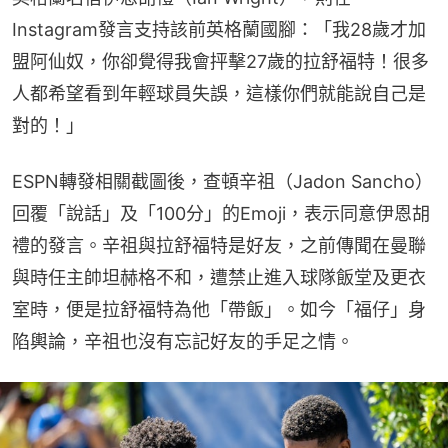
Instagram發言支持該前英格蘭國腳：「我28歲才加
盟阿仙奴，你卻覺得我會抨擊27歲的拉舒福特！很多
人都希望看到年輕球員失誤，這樣你們就能說自己是
對的！」
ESPN轉發相關截圖後，查頓辛祖（Jadon Sancho）
回覆「說話」及「100分」的Emoji，表示同意伊恩胡
禮的發言。辛祖與拉舒福特是好友，之前傳聞在曼聯
與時任主帥坦赫格不和，遭禁止進入球隊飯堂及更衣
室時，便是拉舒福特為他「帶飯」。如今「福仔」身
陷輿論，辛祖也沒有忘記好友的手足之情。