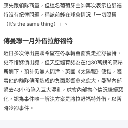
應先跟領隊商量，但這名葡萄牙主帥再次表示拉舒福
特沒有紀律問題，稱該前鋒在球會情況「一切照舊
（It's the same thing）」。
傳曼聯一月外借拉舒福特
近日多次傳出曼聯希望在冬季轉會窗賣走拉舒福特，
更不惜劈價出讓，但天空體育認為在他30萬鎊的高昂
薪酬下，預計仍無人問津。英國《太陽報》便指，隨
着他的離隊傳聞造成的負面影響愈來愈大，曼聯內部
過去48小時陷入巨大混亂，球會內部擔心情況繼續惡
化，認為事件唯一解決方案是將拉舒福特外借，以暫
時冷卻事件。