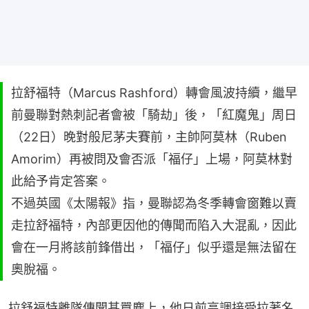
拉舒福特（Marcus Rashford）轉會風波持續，繼早
前曼聯對熱刺記者會被「騎劫」後，「紅魔鬼」周日
（22日）晚對般尼茅夫賽前，主帥阿莫林（Ruben
Amorim）再被問及會否派「福仔」上場，阿莫林對
此給予肯定答案。
不過英國《太陽報》指，曼聯認為冬季轉會窗難以賣
走拉舒福特，內部更因他的傳聞而陷入大混亂，因此
會在一月將該前鋒借出，「福仔」似乎還是無法留在
奧脫福。
拉舒福特離隊傳聞甚囂塵上，他日前高調接受拉著名