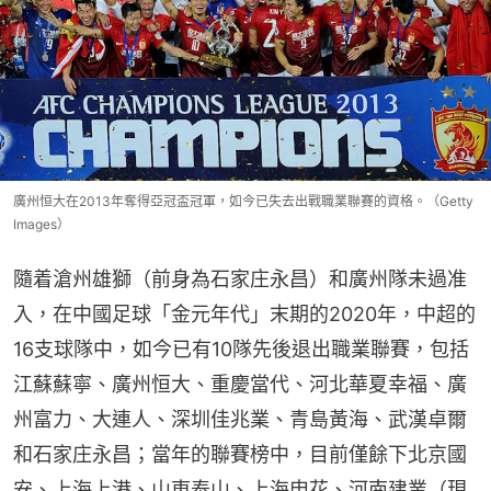
廣州恒大在2013年奪得亞冠盃冠軍，如今已失去出戰職業聯賽的資格。（Getty
Images）
隨着滄州雄獅（前身為石家庄永昌）和廣州隊未過准
入，在中國足球「金元年代」末期的2020年，中超的
16支球隊中，如今已有10隊先後退出職業聯賽，包括
江蘇蘇寧、廣州恒大、重慶當代、河北華夏幸福、廣
州富力、大連人、深圳佳兆業、青島黃海、武漢卓爾
和石家庄永昌；當年的聯賽榜中，目前僅餘下北京國
安、上海上港、山東泰山、上海申花、河南建業（現