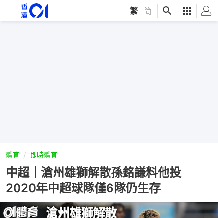
繁
|
简
體育
即時體育
中超｜滄州雄獅解散孫銘謙料他投
2020年中超球隊僅6隊仍生存