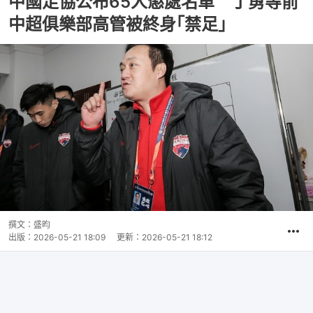
中國足協公布65人懲處名單 丁勇等前
中超俱樂部高管被終身｢禁足｣
撰文：
盛昀
出版：
2026-05-21 18:09
更新：
2026-05-21 18:12