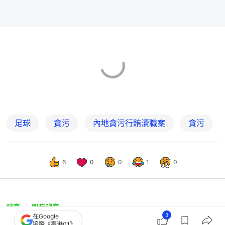
足球
貪污
內地貪污行賄瀆職案
貪污
6
0
0
1
0
體育
即時體育
3
在Google
車路士對祖雲達斯｜沙比阿朗素談佐敦
追蹤《香港01》