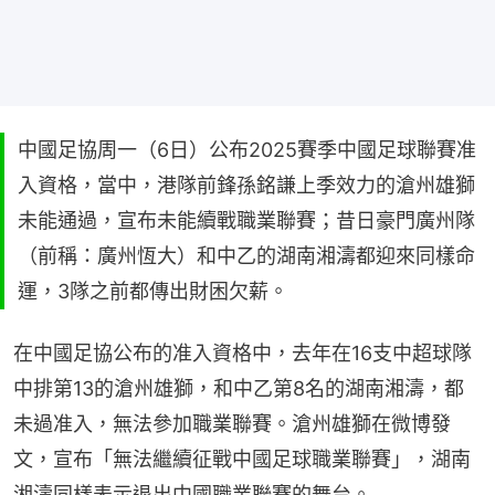
中國足協周一（6日）公布2025賽季中國足球聯賽准
入資格，當中，港隊前鋒孫銘謙上季效力的滄州雄獅
未能通過，宣布未能續戰職業聯賽；昔日豪門廣州隊
（前稱：廣州恆大）和中乙的湖南湘濤都迎來同樣命
運，3隊之前都傳出財困欠薪。
在中國足協公布的准入資格中，去年在16支中超球隊
中排第13的滄州雄獅，和中乙第8名的湖南湘濤，都
未過准入，無法參加職業聯賽。滄州雄獅在微博發
文，宣布「無法繼續征戰中國足球職業聯賽」，湖南
湘濤同樣表示退出中國職業聯賽的舞台。