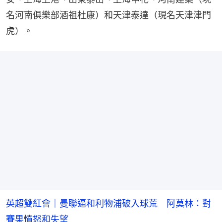
名河南俱樂部酒祖杜康）和天津泰達（現名天津津門
虎）。
英超雙紅會｜曼聯逼和利物浦破入球荒 阿莫林：對
賽果憤怒和失望