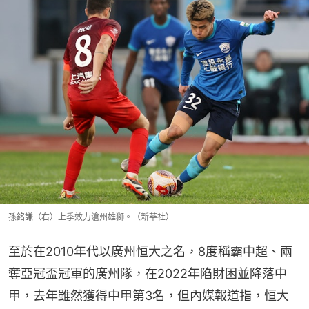
孫銘謙（右）上季效力滄州雄獅。（新華社）
至於在2010年代以廣州恒大之名，8度稱霸中超、兩
奪亞冠盃冠軍的廣州隊，在2022年陷財困並降落中
甲，去年雖然獲得中甲第3名，但內媒報道指，恒大