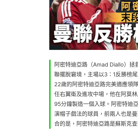
阿密特迪亞路（Amad Diallo
聯擺脫窘境，主場以3：1反勝榜
22歲的阿密特迪亞路完美適應領隊阿
任右翼衛及進攻中場，他在阿莫林
95分鐘製造一個入球。阿密特迪
演帽子戲法的球員，前兩人也是曼
合的是，阿密特迪亞路是蘇斯克查