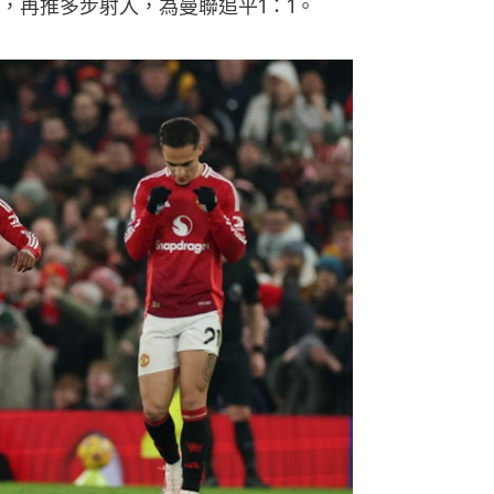
，再推多步射入，為曼聯追平1：1。