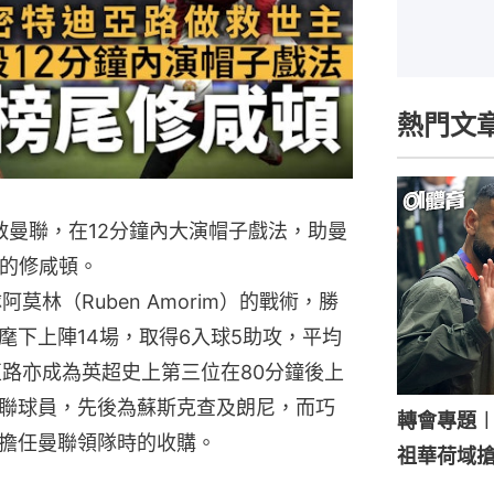
熱門文
）拯救曼聯，在12分鐘內大演帽子戲法，助曼
尾的修咸頓。
莫林（Ruben Amorim）的戰術，勝
麾下上陣14場，取得6入球5助攻，平均
亞路亦成為英超史上第三位在80分鐘後上
聯球員，先後為蘇斯克查及朗尼，而巧
轉會專題
擔任曼聯領隊時的收購。
祖華荷域