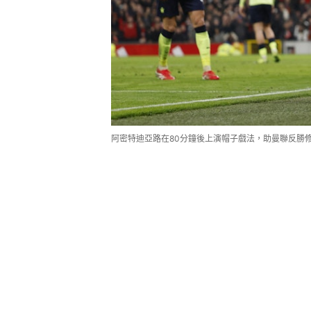
阿密特迪亞路在80分鐘後上演帽子戲法，助曼聯反勝