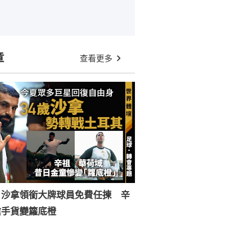
章
查看更多
︱沙拿領銜大牌球員免費任揀 辛
搶手貨變籮底橙