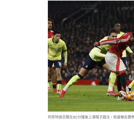
阿密特迪亞路在80分鐘後上演帽子戲法，助曼聯反勝