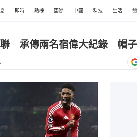
息
即時
熱榜
國際
中國
科技
生活
體
聯 承傳兩名宿偉大紀錄 帽子
7