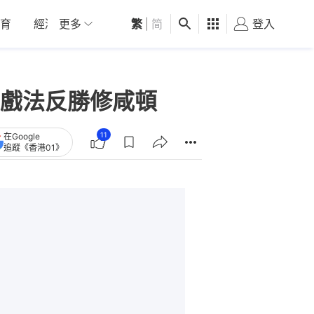
育
經濟
更多
01深圳
繁
觀點
|
简
健康
好食玩飛
登入
女
戲法反勝修咸頓
11
在Google
追蹤《香港01》