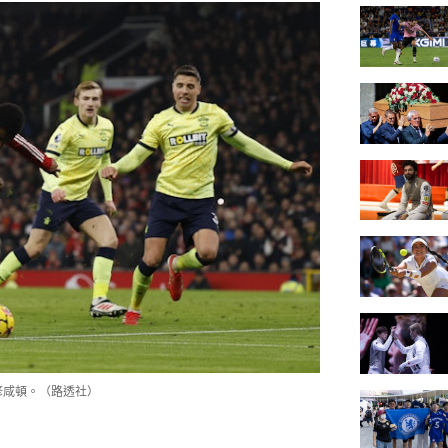
修咸頓。（路透社）