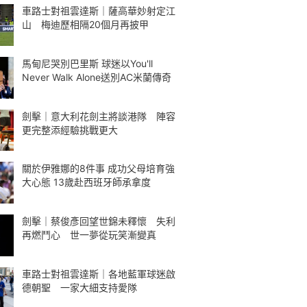
車路士對祖雲達斯｜薩高華妙射定江
山 梅迪歷相隔20個月再披甲
馬甸尼哭別巴里斯 球迷以You'll
Never Walk Alone送別AC米蘭傳奇
劍擊｜意大利花劍主將談港隊 陣容
更完整添經驗挑戰更大
關於伊雅娜的8件事 成功父母培育強
大心態 13歲赴西班牙師承拿度
劍擊｜蔡俊彥回望世錦未釋懷 失利
再燃鬥心 世一夢從玩笑漸變真
車路士對祖雲達斯｜各地藍軍球迷啟
德朝聖 一家大細支持愛隊