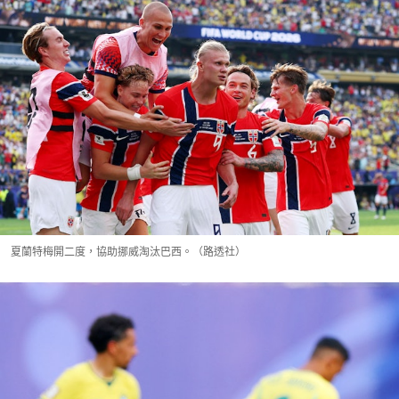
夏蘭特梅開二度，協助挪威淘汰巴西。（路透社）