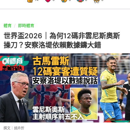
體育
即時體育
世界盃2026｜為何12碼非雲尼斯奧斯
操刀？安察洛堤依賴數據鑄大錯
撰文：
胡卉忻