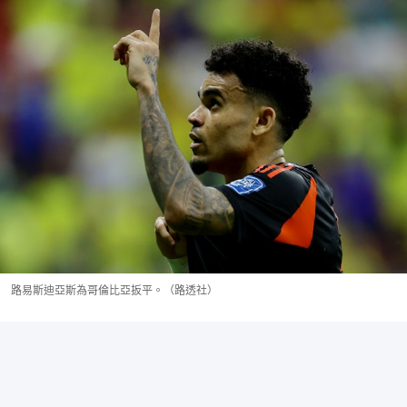
路易斯迪亞斯為哥倫比亞扳平。（路透社）