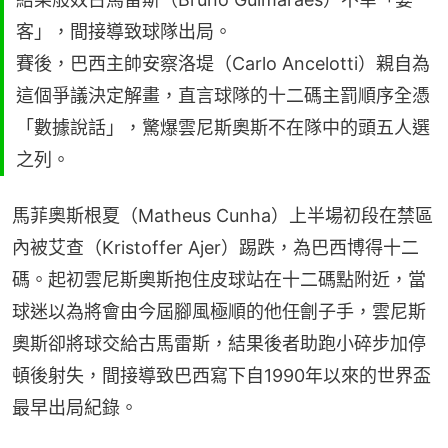
客」，間接導致球隊出局。
賽後，巴西主帥安察洛堤（Carlo Ancelotti）親自為
這個爭議決定解畫，直言球隊的十二碼主罰順序全憑
「數據說話」，驚爆雲尼斯奧斯不在隊中的頭五人選
之列。
馬菲奧斯根夏（Matheus Cunha）上半場初段在禁區
內被艾查（Kristoffer Ajer）踢跌，為巴西博得十二
碼。起初雲尼斯奧斯抱住皮球站在十二碼點附近，當
球迷以為將會由今屆腳風極順的他任劊子手，雲尼斯
奧斯卻將球交給古馬雷斯，結果後者助跑小碎步加停
頓後射失，間接導致巴西寫下自1990年以來的世界盃
最早出局紀錄。