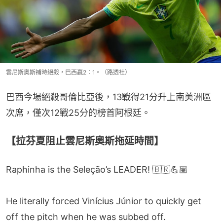
雲尼斯奧斯補時絕殺，巴西贏2：1。（路透社）
巴西今場絕殺哥倫比亞後，13戰得21分升上南美洲區
次席，僅次12戰25分的榜首阿根廷。
【拉芬夏阻止雲尼斯奧斯拖延時間】
Raphinha is the Seleção’s LEADER! 🇧🇷💪🏽
He literally forced Vinícius Júnior to quickly get
off the pitch when he was subbed off.