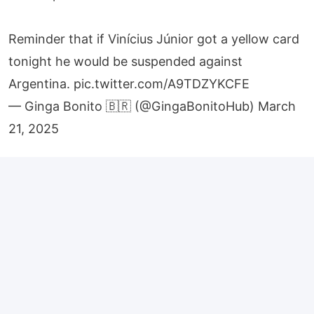
Reminder that if Vinícius Júnior got a yellow card
tonight he would be suspended against
Argentina.
pic.twitter.com/A9TDZYKCFE
— Ginga Bonito 🇧🇷 (@GingaBonitoHub)
March
21, 2025