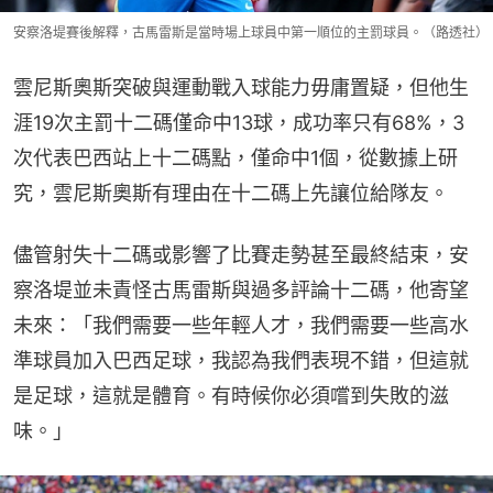
安察洛堤賽後解釋，古馬雷斯是當時場上球員中第一順位的主罰球員。（路透社）
雲尼斯奧斯突破與運動戰入球能力毋庸置疑，但他生
涯19次主罰十二碼僅命中13球，成功率只有68%，3
次代表巴西站上十二碼點，僅命中1個，從數據上研
究，雲尼斯奧斯有理由在十二碼上先讓位給隊友。
儘管射失十二碼或影響了比賽走勢甚至最終結束，安
察洛堤並未責怪古馬雷斯與過多評論十二碼，他寄望
未來：「我們需要一些年輕人才，我們需要一些高水
準球員加入巴西足球，我認為我們表現不錯，但這就
是足球，這就是體育。有時候你必須嚐到失敗的滋
味。」