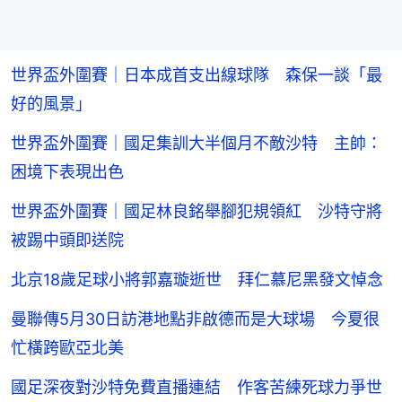
世界盃外圍賽｜日本成首支出線球隊 森保一談「最
好的風景」
世界盃外圍賽｜國足集訓大半個月不敵沙特 主帥：
困境下表現出色
世界盃外圍賽｜國足林良銘舉腳犯規領紅 沙特守將
被踢中頭即送院
北京18歲足球小將郭嘉璇逝世 拜仁慕尼黑發文悼念
曼聯傳5月30日訪港地點非啟德而是大球場 今夏很
忙橫跨歐亞北美
國足深夜對沙特免費直播連結 作客苦練死球力爭世