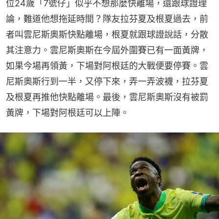
位24歲「7號仔」似乎不想那麼快離場，還跟球證理
論，難道他想拖延時間？隊友拉芬夏及根夏過去，前
者叫雲尼斯奧斯快點離場，根夏就跟球證說話，分散
其注意力。雲尼斯奧斯在今屆外圍賽已有一面黃牌，
如果今場再領黃，下場對阿根廷的大戰便要停賽。雲
尼斯奧斯行到一半，又停下來，弄一弄波襪，拉芬夏
及根夏再推他快點離場。最後，雲尼斯奧斯沒有被罰
黃牌，下場對阿根廷可以上陣。