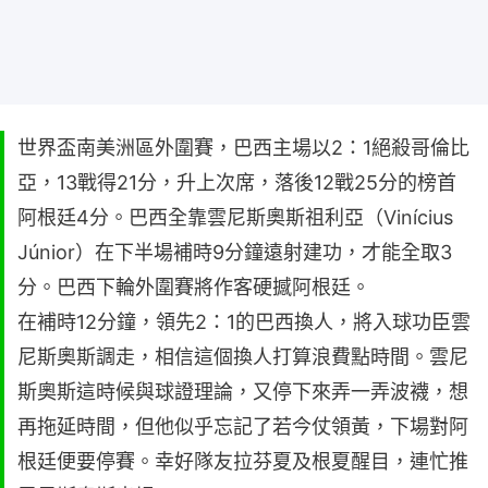
世界盃南美洲區外圍賽，巴西主場以2：1絕殺哥倫比
亞，13戰得21分，升上次席，落後12戰25分的榜首
阿根廷4分。巴西全靠雲尼斯奧斯祖利亞（Vinícius
Júnior）在下半場補時9分鐘遠射建功，才能全取3
分。巴西下輪外圍賽將作客硬撼阿根廷。
在補時12分鐘，領先2：1的巴西換人，將入球功臣雲
尼斯奧斯調走，相信這個換人打算浪費點時間。雲尼
斯奧斯這時候與球證理論，又停下來弄一弄波襪，想
再拖延時間，但他似乎忘記了若今仗領黃，下場對阿
根廷便要停賽。幸好隊友拉芬夏及根夏醒目，連忙推