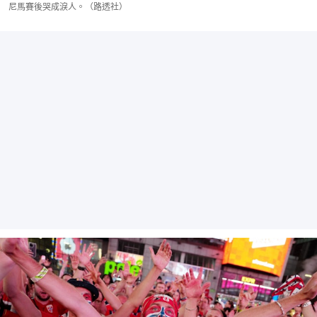
尼馬賽後哭成淚人。（路透社）