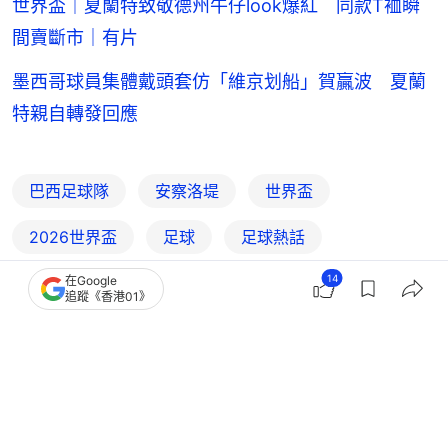
世界盃｜夏蘭特致敬德州牛仔look爆紅 同款T裇瞬
間賣斷市｜有片
墨西哥球員集體戴頭套仿「維京划船」賀贏波 夏蘭
特親自轉發回應
巴西足球隊
安察洛堤
世界盃
2026世界盃
足球
足球熱話
14
在Google
雲尼斯奧斯祖利亞
世界盃2026決賽周
追蹤《香港01》
世界盃賽果消息
5
0
0
0
0