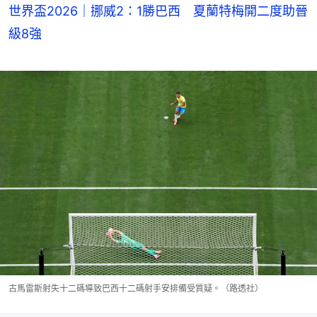
世界盃2026｜挪威2：1勝巴西 夏蘭特梅開二度助晉
級8強
古馬雷斯射失十二碼導致巴西十二碼射手安排備受質疑。（路透社）