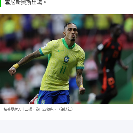
雲尼斯奧斯出場。
拉芬夏射入十二碼，為巴西領先。（路透社）