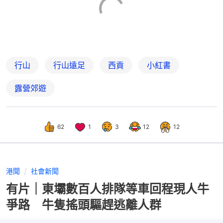
行山
行山遠足
西貢
小紅書
露營郊遊
62
1
3
12
12
港聞
社會新聞
有片｜東壩數百人排隊等車回程現人牛
爭路 牛隻搖頭驅趕逃離人群