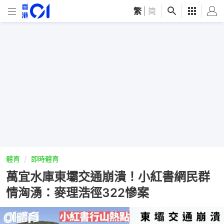
繁
|
简
體育
即時體育
萬宜水庫東壩交通崩潰！小紅書網民群
情洶湧：麥理浩徑322慘案