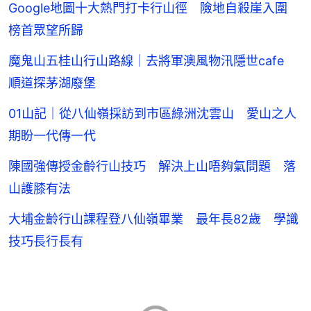
Google地圖十大熱門打卡行山徑 險地自殺崖入圍
榜首眾望所歸
魔鬼山五桂山行山路線｜去將軍澳風物汛隱世cafe
順道探茅湖廢堡
01山記｜從八仙嶺採訪到市區綠洲沈雲山 愛山之人
期盼一代傳一代
陳國強傳授金齡行山技巧 解決上山唔夠氣問題 落
山護膝有法
大埔金齡行山課程登八仙嶺畢業 最年長82歲 學識
技巧長行長有