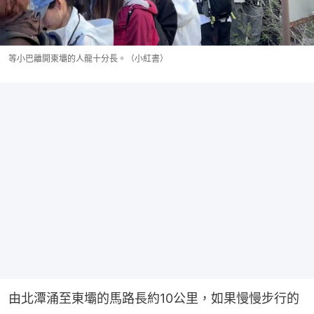
等小巴離開東壩的人龍十分長。（小紅書）
由北潭涌至東壩的馬路長約10公里，如果慢慢步行的