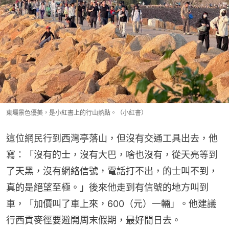
東壩景色優美，是小紅書上的行山熱點。（小紅書）
這位網民行到西灣亭落山，但沒有交通工具出去，他
寫：「沒有的士，沒有大巴，啥也沒有，從天亮等到
了天黑，沒有網絡信號，電話打不出，的士叫不到，
真的是絕望至極。」後來他走到有信號的地方叫到
車，「加價叫了車上來，600（元）一輛」。他建議
行西貢麥徑要避開周末假期，最好閒日去。