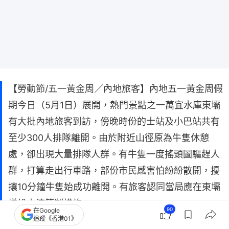
【勞動節/五一黃金周／內地旅客】內地五一黃金周假
期今日（5月1日）展開，熱門景點之一萬宜水庫東壩
有大批內地旅客到訪，傍晚時份的士站及小巴站共有
至少300人排隊離開。由於附近山徑原為牛隻休憩
處，卻出現大量排隊人群。有牛隻一度搖頭圖驅趕人
群，打算走出行車路，部份市民感害怕紛紛散開，擾
攘10分鐘牛隻始成功離開。有旅客認同當局應在東壩
增設人流管制措施。
90
在Google
追蹤《香港01》