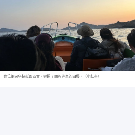
這位網民搭快艇回西貢，避開了回程等車的困擾。（小紅書）