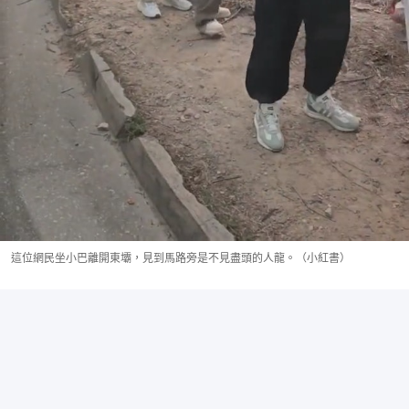
這位網民坐小巴離開東壩，見到馬路旁是不見盡頭的人龍。（小紅書）