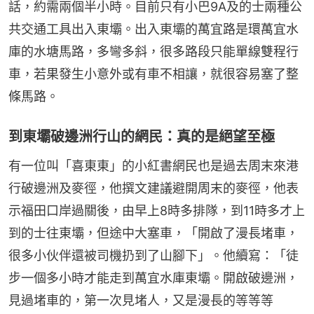
話，約需兩個半小時。目前只有小巴9A及的士兩種公
共交通工具出入東壩。出入東壩的萬宜路是環萬宜水
庫的水塘馬路，多彎多斜，很多路段只能單線雙程行
車，若果發生小意外或有車不相讓，就很容易塞了整
條馬路。
到東壩破邊洲行山的網民：真的是絕望至極
有一位叫「喜東東」的小紅書網民也是過去周末來港
行破邊洲及麥徑，他撰文建議避開周末的麥徑，他表
示福田口岸過關後，由早上8時多排隊，到11時多才上
到的士往東壩，但途中大塞車，「開啟了漫長堵車，
很多小伙伴還被司機扔到了山腳下」。他續寫：「徒
步一個多小時才能走到萬宜水庫東壩。開啟破邊洲，
見過堵車的，第一次見堵人，又是漫長的等等等