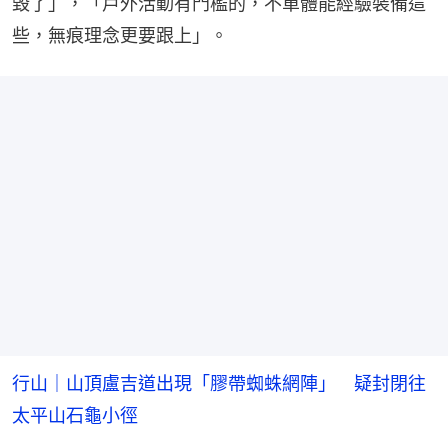
毀了」，「戶外活動有門檻的，不單體能經驗裝備這
些，無痕理念更要跟上」。
行山｜山頂盧吉道出現「膠帶蜘蛛網陣」 疑封閉往
太平山石龜小徑