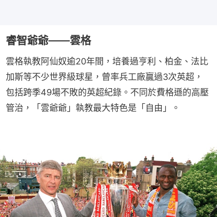
睿智爺爺——雲格
雲格執教阿仙奴逾20年間，培養過亨利、柏金、法比
加斯等不少世界級球星，曾率兵工廠贏過3次英超，
包括跨季49場不敗的英超紀錄。不同於費格遜的高壓
管治，「雲爺爺」執教最大特色是「自由」。