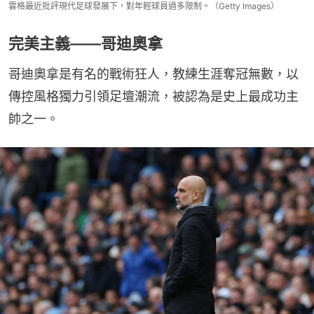
雲格最近批評現代足球發展下，對年輕球員過多限制。（Getty Images）
完美主義——哥迪奧拿
哥迪奧拿是有名的戰術狂人，教練生涯奪冠無數，以
傳控風格獨力引領足壇潮流，被認為是史上最成功主
帥之一。