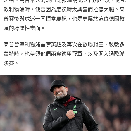
之稱。高普本人的熱血比郭Sir有過之而無不及，他執
教利物浦時，便曾因為慶祝時太興奮而拉傷大腿。高
普賽後與球迷一同揮拳慶祝，也是專屬於這位德國教
頭的標誌性畫面。
高普曾率利物浦首奪英超及再次在歐聯封王，執教多
蒙特時，也帶領他們兩奪德甲冠軍，以及闖入過歐聯
決賽。