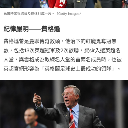
高普時常與球員及球迷打成一片。（Getty Images）
紀律嚴明——費格遜
費格遜曾是曼聯傳奇教頭，他治下的紅魔鬼奪冠無
數，包括13次英超冠軍及2次歐聯，費sir入選英超名
人堂，與雲格成為教練名人堂的首兩名成員時，也被
英超官網形容為「英格蘭足球史上最成功的領隊」。