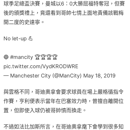
球季足總盃決賽，曼城以6：0大勝屈福特奪冠，但賽
後的頒獎禮上，竟還看到哥帥七情上面地責備該戰梅
開二度的史達寧。
No let-up 💪
🔵
#mancity
🏆🏆🏆🏆
pic.twitter.com/VydKRODWRE
— Manchester City (@ManCity)
May 18, 2019
與雲格不同，哥迪奧拿會要求球員在場上嚴格循指令
作賽，亨利便表示當年在巴塞效力時，曾擅自離開位
置，但即使入球仍被哥帥憤而換走。
不過如法比加斯所言，在哥迪奧拿麾下會學到很多知