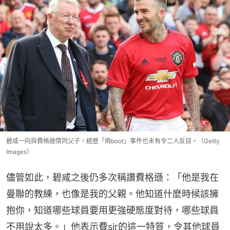
碧咸一向與費格遜情同父子，經歷「飛boot」事件也未有令二人反目。（Getty
Images）
儘管如此，碧咸之後仍多次稱讚費格遜：「他是我在
曼聯的教練，也像是我的父親。他知道什麼時候該擁
抱你，知道哪些球員要用更強硬態度對待，哪些球員
不用說太多。」他表示費sir的這一特質，令其他球員