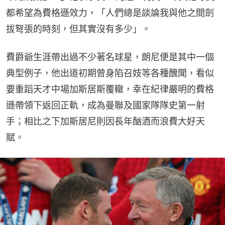
都希望為費格遜效力，「人們總是談論我與他之間劍
拔弩張的時刻，但其實沒有多少」。
費爵爺生涯帶出過不少著名球星，朗尼便是其中一個
典型例子，他出道初期曾身陷召妓等各種醜聞，看似
要重蹈天才中場加斯居斯覆轍，幸在紀律嚴明的費格
遜帶領下返回正軌，成為曼聯及國家隊隊史第一射
手；相比之下加斯居尼則因長年酗酒而浪費大好天
賦。