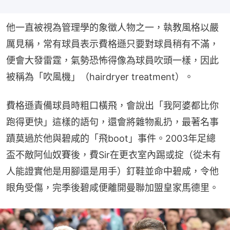
他一直被視為管理學的象徵人物之一，執教風格以嚴
厲見稱，常有球員表示費格遜只要對球員稍有不滿，
便會大發雷霆，氣勢恐怖得像為球員吹頭一樣，因此
被稱為「吹風機」（hairdryer treatment）。
費格遜責備球員時粗口橫飛，會說出「我阿婆都比你
跑得更快」這樣的語句，還會將雜物亂扔，最著名事
蹟莫過於他與碧咸的「飛boot」事件。2003年足總
盃不敵阿仙奴賽後，費Sir在更衣室內踢或掟（從未有
人能證實他是用腳還是用手）釘鞋並命中碧咸，令他
眼角受傷，完季後碧咸便離開曼聯加盟皇家馬德里。