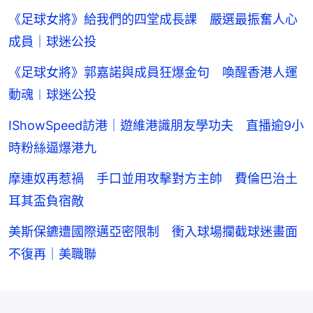
《足球女將》給我們的四堂成長課 嚴選最振奮人心
成員｜球迷公投
《足球女將》郭嘉諾與成員狂爆金句 喚醒香港人運
動魂︱球迷公投
IShowSpeed訪港｜遊維港識朋友學功夫 直播逾9小
時粉絲逼爆港九
摩連奴再惹禍 手口並用攻擊對方主帥 費倫巴治土
耳其盃負宿敵
美斯保鑣遭國際邁亞密限制 衝入球場攔截球迷畫面
不復再｜美職聯