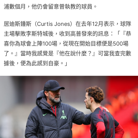
浦數個月，他仍會留意曾執教的球員。
居迪斯鍾斯（Curtis Jones）在去年12月表示，球隊
主場擊敗李斯特城後，收到高普發來的訊息：「『恭
喜你為球會上陣100場，從現在開始目標便是500場
了。』當時我感覺是『他在說什麼？』可當我查完數
據後，便為此感到自豪。」