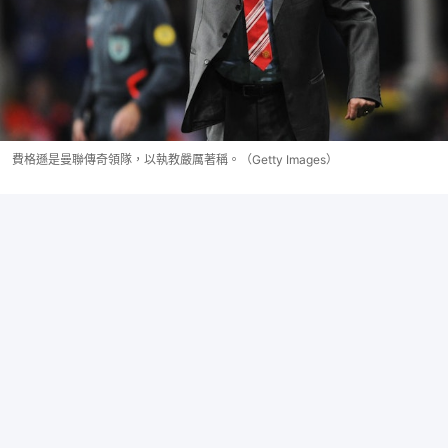
費格遜是曼聯傳奇領隊，以執教嚴厲著稱。（Getty Images）