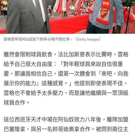
雲格曾率領阿仙奴創下跨季49場不敗壯舉。（Getty Images）
雖然會限制球員飲食，法比加斯曾表示比賽時，雲格
給予自己很大自由度：「對年輕球員來說自信很重
要，那讓我相信自己，還第一次體會到『來吧，向我
展示你的能力』這種感覺。」他提到即使表現不佳，
雲格也不會給予太多壓力，而是讓他繼續與一眾頂級
球員合作。
這位西班牙天才中場在阿仙奴效力八年後，離隊加盟
巴塞隆拿，與另一名帥哥迪奧拿合作。被問到兩位主