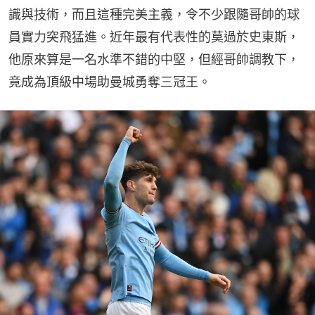
識與技術，而且這種完美主義，令不少跟隨哥帥的球
員實力突飛猛進。近年最有代表性的莫過於史東斯，
他原來算是一名水準不錯的中堅，但經哥帥調教下，
竟成為頂級中場助曼城勇奪三冠王。