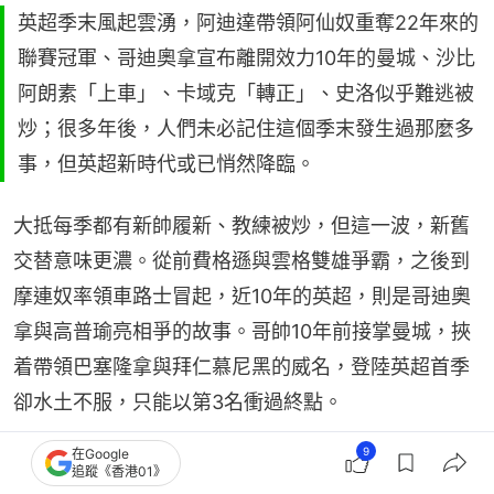
英超季末風起雲湧，阿迪達帶領阿仙奴重奪22年來的
聯賽冠軍、哥迪奧拿宣布離開效力10年的曼城、沙比
阿朗素「上車」、卡域克「轉正」、史洛似乎難逃被
炒；很多年後，人們未必記住這個季末發生過那麼多
事，但英超新時代或已悄然降臨。
大抵每季都有新帥履新、教練被炒，但這一波，新舊
交替意味更濃。從前費格遜與雲格雙雄爭霸，之後到
摩連奴率領車路士冒起，近10年的英超，則是哥迪奧
拿與高普瑜亮相爭的故事。哥帥10年前接掌曼城，挾
着帶領巴塞隆拿與拜仁慕尼黑的威名，登陸英超首季
卻水土不服，只能以第3名衝過終點。
9
在Google
體壇札記合集｜運動場上的世界史：透視政經人文，
追蹤《香港01》