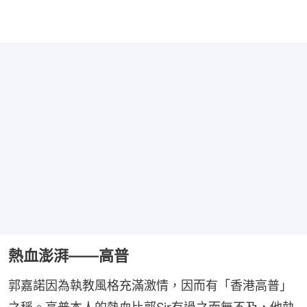
熱血澎湃——高普
郭嘉諾因為執教風格充滿激情，因而有「香港高普」