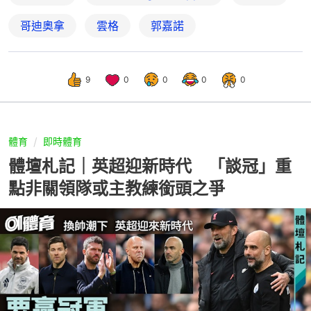
哥迪奧拿
雲格
郭嘉諾
9
0
0
0
0
體育
即時體育
體壇札記｜英超迎新時代 「談冠」重
點非關領隊或主教練銜頭之爭