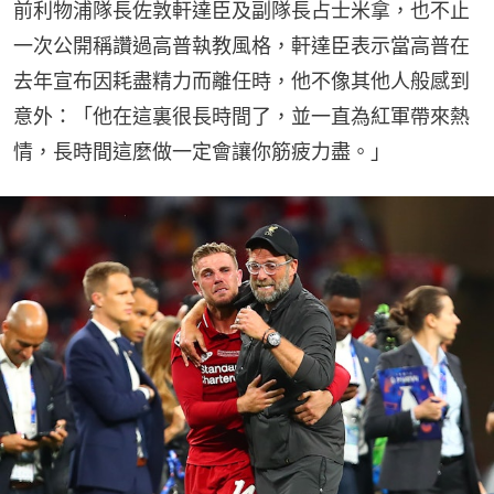
前利物浦隊長佐敦軒達臣及副隊長占士米拿，也不止
一次公開稱讚過高普執教風格，軒達臣表示當高普在
去年宣布因耗盡精力而離任時，他不像其他人般感到
意外：「他在這裏很長時間了，並一直為紅軍帶來熱
情，長時間這麼做一定會讓你筋疲力盡。」