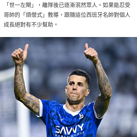
「世一左閘」，離隊後已逐漸泯然眾人。如果能忍受
哥帥的「煩僧式」教導，跟隨這位西班牙名帥對個人
成長絕對有不少幫助。