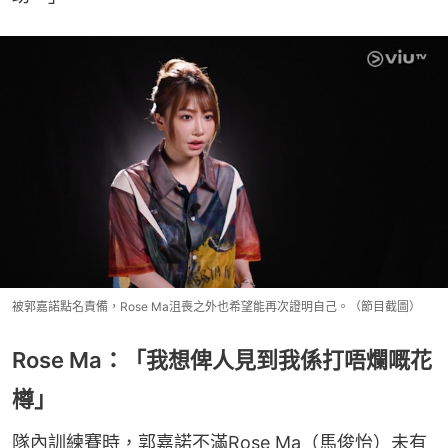
被郭嘉諾點名責備，Rose Ma沮喪之外也希望能再次證明自己。（節目截圖）
Rose Ma：「我想俾人見到我係打唔爛嘅花
樽」
隊內訓練賽時，郭嘉諾不滿Rose Ma（馬俊怡）未有