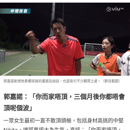
郭嘉諾氣憤地責備球員的畫面及說話，也是吸引不少觀眾之處。（節目截圖）
郭嘉諾：「你而家唔頂，三個月後你都唔會
頂呢個波」
一眾女生最初一直不敢頂頭槌，包括身材高挑的中堅
Nikita，讓郭嘉諾大為生氣，直呼：「你而家唔頂，