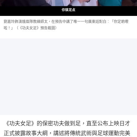
劉嘉玲飾演娥眉隊教練師太，在預告中講了唯一一句廣東話對白︰「你定啲嚟
啦！」（《功夫女足》預告截圖）
《功夫女足》的保密功夫做到足，直至公布上映日才
正式披露故事大綱，講述將傳統武術與足球運動完美