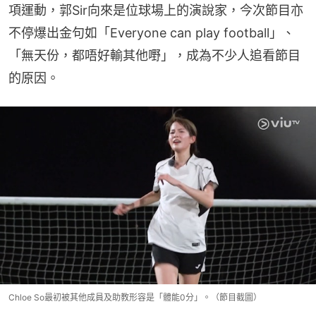
項運動，郭Sir向來是位球場上的演說家，今次節目亦
不停爆出金句如「Everyone can play football」、
「無天份，都唔好輸其他嘢」，成為不少人追看節目
的原因。
Chloe So最初被其他成員及助教形容是「體能0分」。（節目截圖）