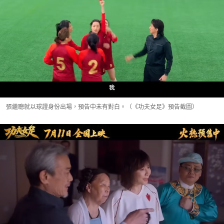
張繼聰就以球證身份出場，預告中未有對白。（《功夫女足》預告截圖）