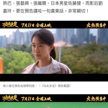
熱巴、張藝興，張繼聰、日本男星佐藤健，而影后劉
嘉玲，更在預告講咗一句廣東話，非常親切！
張小斐在預告由頭帶到尾。（《功夫女足》預告截圖）