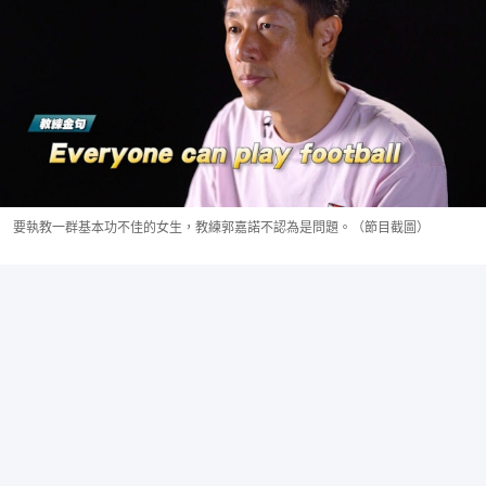
要執教一群基本功不佳的女生，教練郭嘉諾不認為是問題。（節目截圖）