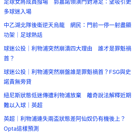
足球女將成員撐場 郭嘉諾領澳門對港足：望吸引更
多球迷入場
中乙湖北隊後衛逆天烏龍 網民：門前一停一射盡顯
功架｜足球熱話
球迷公投｜利物浦突然崩潰四大理由 誰才是罪魁禍
首？
球迷公投｜利物浦突然崩盤誰是罪魁禍首？FSG與史
諾責無旁貸
紐尼斯狀態低迷傳遭利物浦放棄 離奇說法解釋近期
難以入球｜英超
英超｜利物浦連失兩盃狀態差阿仙奴仍有機後上？
Opta這樣預測