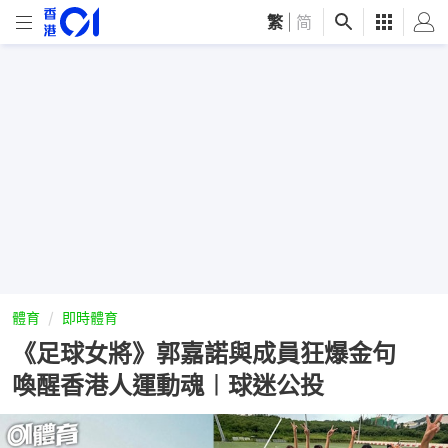
繁
|
简
體育
即時體育
《足球女將》郭嘉諾與成員狂爆金句
喚醒香港人運動魂︱球迷公投