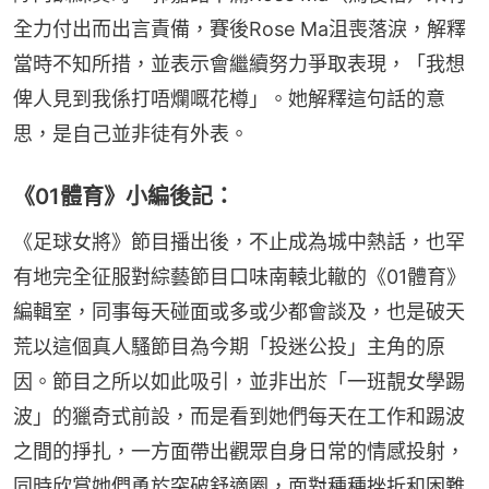
全力付出而出言責備，賽後Rose Ma沮喪落淚，解釋
當時不知所措，並表示會繼續努力爭取表現，「我想
俾人見到我係打唔爛嘅花樽」。她解釋這句話的意
思，是自己並非徒有外表。
《01體育》小編後記：
《足球女將》節目播出後，不止成為城中熱話，也罕
有地完全征服對綜藝節目口味南轅北轍的《01體育》
編輯室，同事每天碰面或多或少都會談及，也是破天
荒以這個真人騷節目為今期「投迷公投」主角的原
因。節目之所以如此吸引，並非出於「一班靚女學踢
波」的獵奇式前設，而是看到她們每天在工作和踢波
之間的掙扎，一方面帶出觀眾自身日常的情感投射，
同時欣賞她們勇於突破舒適圈，面對種種挫折和困難