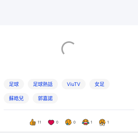
足球
足球熱話
ViuTV
女足
蘇皓兒
郭嘉諾
11
0
0
1
1