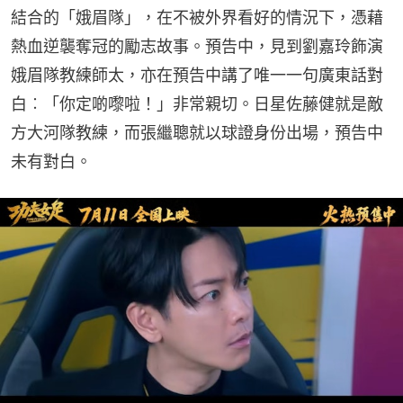
結合的「娥眉隊」，在不被外界看好的情況下，憑藉
熱血逆襲奪冠的勵志故事。預告中，見到劉嘉玲飾演
娥眉隊教練師太，亦在預告中講了唯一一句廣東話對
白︰「你定啲嚟啦！」非常親切。日星佐藤健就是敵
方大河隊教練，而張繼聰就以球證身份出場，預告中
未有對白。