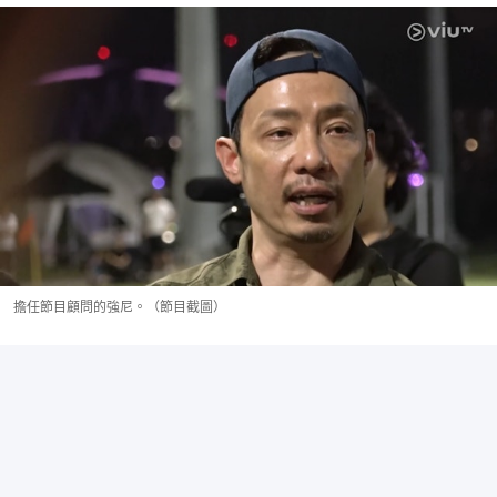
擔任節目顧問的強尼。（節目截圖）