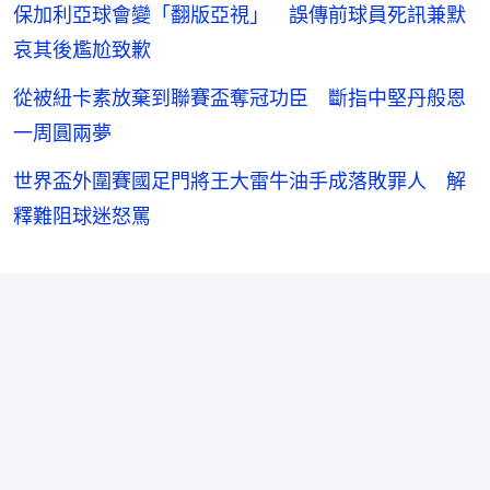
保加利亞球會變「翻版亞視」 誤傳前球員死訊兼默
哀其後尷尬致歉
從被紐卡素放棄到聯賽盃奪冠功臣 斷指中堅丹般恩
一周圓兩夢
世界盃外圍賽國足門將王大雷牛油手成落敗罪人 解
釋難阻球迷怒罵