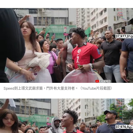
Speed到上環文武廟求籤，門外有大量支持者。（YouTube片段截圖）