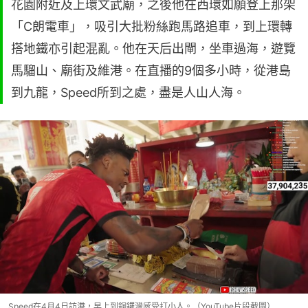
花園附近及上環文武廟，之後他在西環如願登上那架
「C朗電車」，吸引大批粉絲跑馬路追車，到上環轉
搭地鐵亦引起混亂。他在天后出閘，坐車過海，遊覽
馬騮山、廟街及維港。在直播的9個多小時，從港島
到九龍，Speed所到之處，盡是人山人海。
Speed在4月4日訪港，早上到銅鑼灣感受打小人。（YouTube片段截圖）