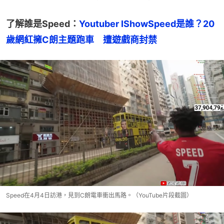
了解誰是Speed：
Youtuber IShowSpeed是誰？20
歲網紅擁C朗主題跑車　遭遊戲商封禁
Speed在4月4日訪港，見到C朗電車衝出馬路。（YouTube片段截圖）