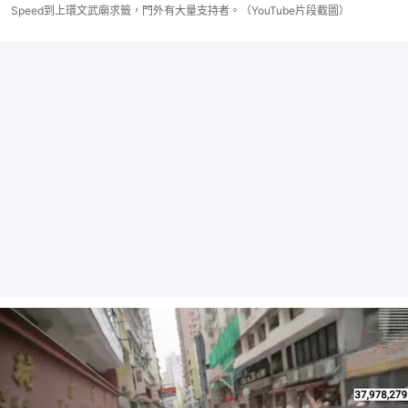
Speed到上環文武廟求籤，門外有大量支持者。（YouTube片段截圖）