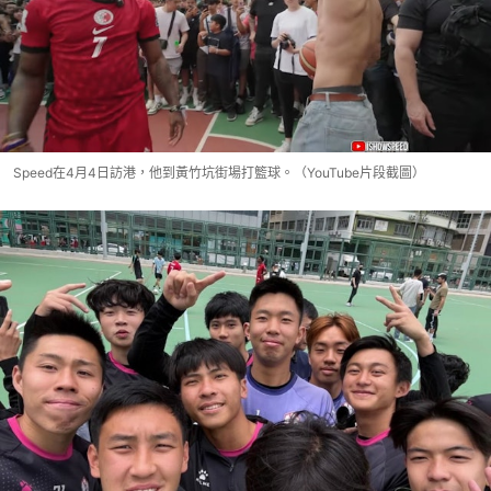
Speed在4月4日訪港，他到黃竹坑街場打籃球。（YouTube片段截圖）