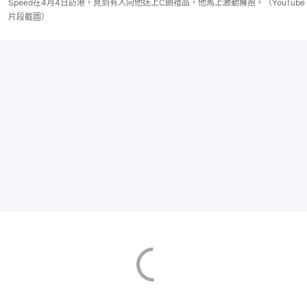
Speed在4月4日訪港，見到有人向他送上C朗禮品，他馬上激動擁抱。（YouTube
片段截圖）