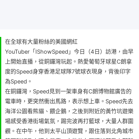
在全球有大量粉絲的美國網紅
YouTuber「IShowSpeed」今日（4日）訪港，由早
上開始直播，從銅鑼灣玩起。熱愛葡萄牙球星C朗拿
度的Speed身穿香港足球隊7號球衣現身，背後印字
為Speed。
在銅鑼灣，Speed見到一架車身有C朗博物館廣告的
電車時，更突然衝出馬路，表示想上車。Speed先去
海洋公園看熊貓、餵企鵝，之後到附近的黃竹坑遊樂
場感受香港街場氣氛，踢完波再打籃球，大量人群圍
觀。在中午，他到太平山頂遊覽，跟住落到北角城市