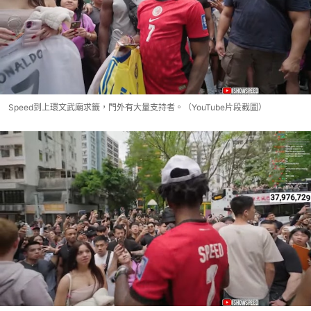
Speed到上環文武廟求籤，門外有大量支持者。（YouTube片段截圖）