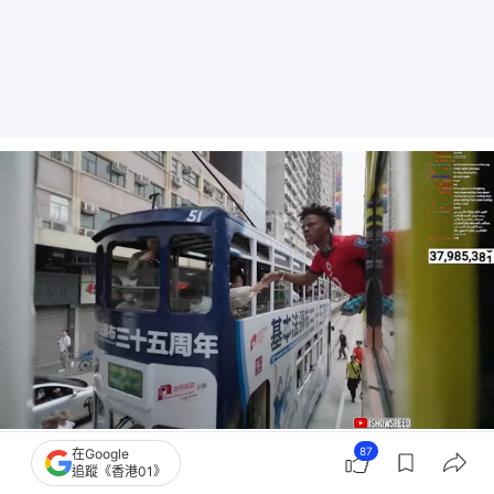
Speed在西環登上電車，搭到上環，途中與對面線的電車乘客握手。（YouTube片
87
在Google
追蹤《香港01》
段截圖）