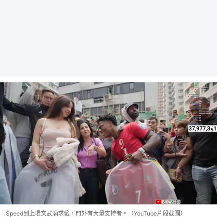
Speed到上環文武廟求籤，門外有大量支持者。（YouTube片段截圖）