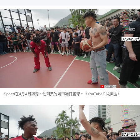
Speed在4月4日訪港，他到黃竹坑街場打籃球。（YouTube片段截圖）