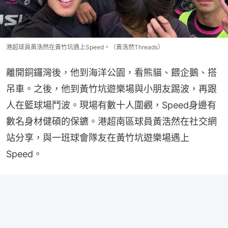
港超球員黃浩然在黃竹坑遇上Speed。（黃浩然Threads）
離開銅鑼灣後，他到海洋公園，看熊貓、餵企鵝、搭
吊車。之後，他到黃竹坑遊樂場與小朋友踢波，再跟
人在籃球場鬥波。現場有數十人圍觀，Speed身邊有
數名身材健碩的保鑣。港超南區球員黃浩然在社交網
站分享，與一班球會隊友在黃竹坑遊樂場遇上
Speed。