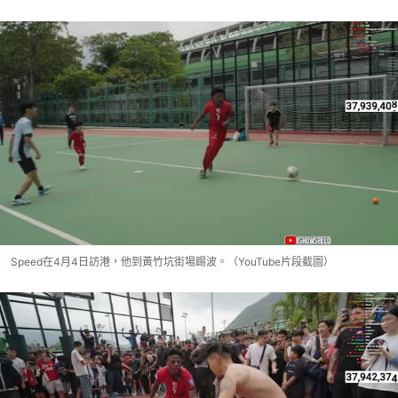
Speed在4月4日訪港，他到黃竹坑街場踢波。（YouTube片段截圖）