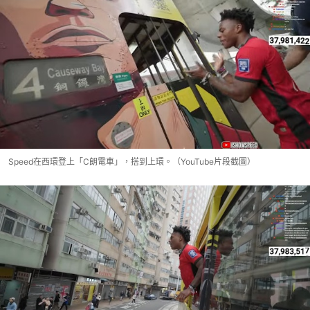
Speed在西環登上「C朗電車」，搭到上環。（YouTube片段截圖）