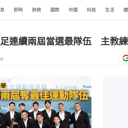
息
即時
熱榜
國際
中國
科技
生活
體
足連續兩屆當選最隊伍 主教練
16