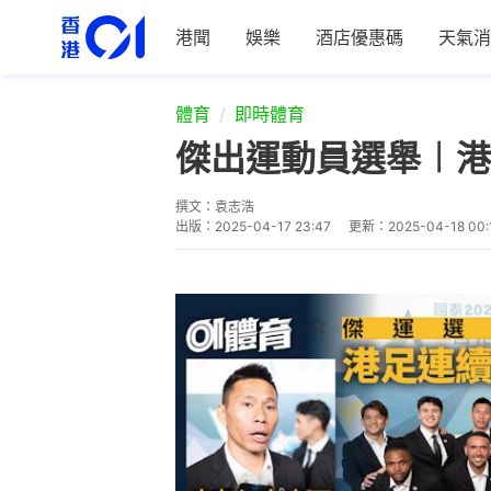
港聞
娛樂
酒店優惠碼
天氣消
體育
即時體育
傑出運動員選舉︱港
撰文：
袁志浩
出版：
2025-04-17 23:47
更新：
2025-04-18 00: