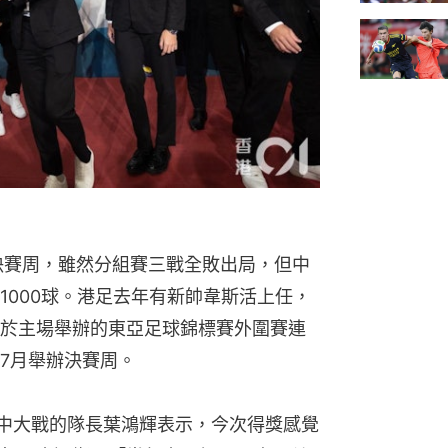
決賽周，雖然分組賽三戰全敗出局，但中
1000球。港足去年有新帥韋斯活上任，
於主場舉辦的東亞足球錦標賽外圍賽連
7月舉辦決賽周。
年港中大戰的隊長葉鴻輝表示，今次得獎感覺