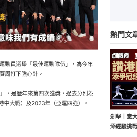
熱門文
運動員選舉「最佳運動隊伍」，為今年
賽周打下強心針。
」，是歷年來第四次獲獎，過去分別為
（港中大戰）及2023年（亞運四強）。
劍擊｜意
添經驗挑