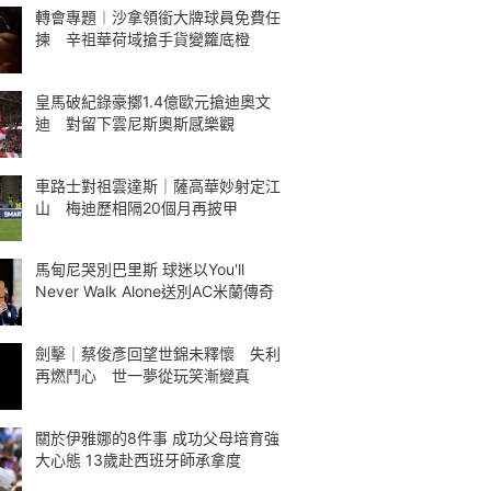
轉會專題︱沙拿領銜大牌球員免費任
揀 辛祖華荷域搶手貨變籮底橙
皇馬破紀錄豪擲1.4億歐元搶迪奧文
迪 對留下雲尼斯奧斯感樂觀
車路士對祖雲達斯｜薩高華妙射定江
山 梅迪歷相隔20個月再披甲
馬甸尼哭別巴里斯 球迷以You'll
Never Walk Alone送別AC米蘭傳奇
劍擊｜蔡俊彥回望世錦未釋懷 失利
再燃鬥心 世一夢從玩笑漸變真
關於伊雅娜的8件事 成功父母培育強
大心態 13歲赴西班牙師承拿度