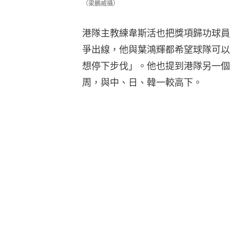
（梁鵬威攝）
港隊主教練韋斯活也把獎項歸功球員
爭出線，他與葉鴻輝都希望球隊可以
想停下步伐」。他也提到港隊另一個
周，與中、日、韓一較高下。