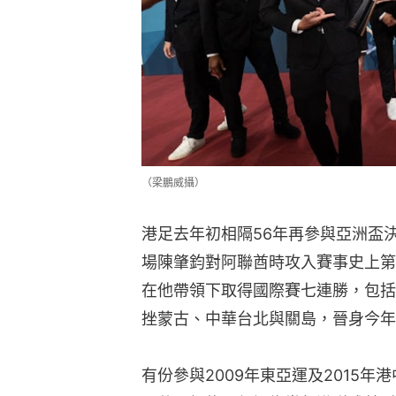
（梁鵬威攝）
港足去年初相隔56年再參與亞洲盃
場陳肇鈞對阿聯酋時攻入賽事史上第
在他帶領下取得國際賽七連勝，包括
挫蒙古、中華台北與關島，晉身今年
有份參與2009年東亞運及2015