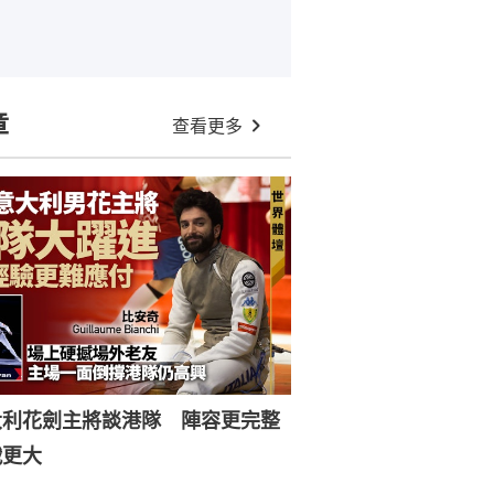
章
查看更多
大利花劍主將談港隊 陣容更完整
戰更大