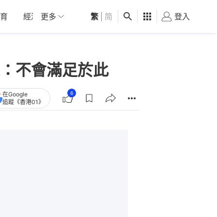
育
經濟
更多
01深圳
繁
觀點
|
简
健康
好食玩飛
登入
女
：不會滿足於此
6
在Google
追蹤《香港01》