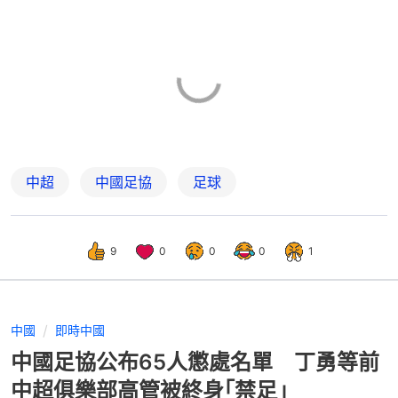
中超
中國足協
足球
9
0
0
0
1
中國
即時中國
中國足協公布65人懲處名單 丁勇等前
中超俱樂部高管被終身｢禁足｣