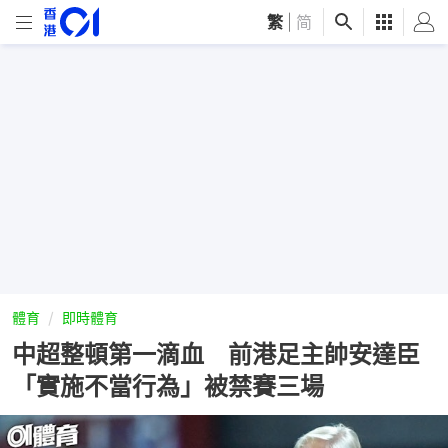
繁
|
简
體育
即時體育
中超整頓第一滴血 前港足主帥安達臣
「實施不當行為」被禁賽三場