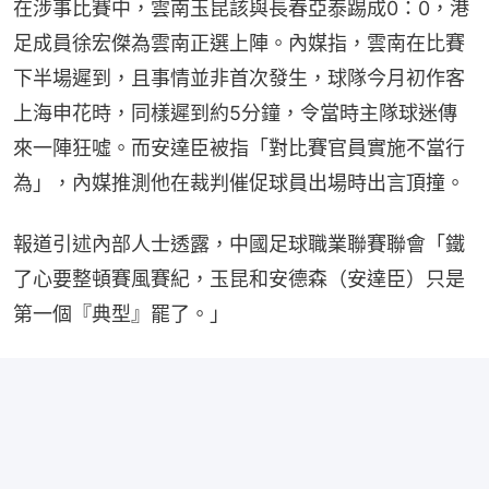
在涉事比賽中，雲南玉昆該與長春亞泰踢成0：0，港
足成員徐宏傑為雲南正選上陣。內媒指，雲南在比賽
下半場遲到，且事情並非首次發生，球隊今月初作客
上海申花時，同樣遲到約5分鐘，令當時主隊球迷傳
來一陣狂噓。而安達臣被指「對比賽官員實施不當行
為」，內媒推測他在裁判催促球員出場時出言頂撞。
報道引述內部人士透露，中國足球職業聯賽聯會「鐵
了心要整頓賽風賽紀，玉昆和安德森（安達臣）只是
第一個『典型』罷了。」