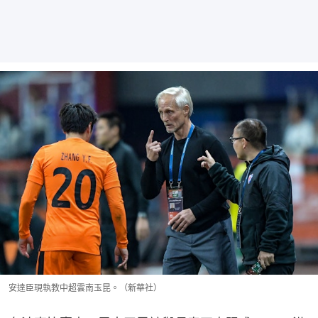
安達臣現執教中超雲南玉昆。（新華社）