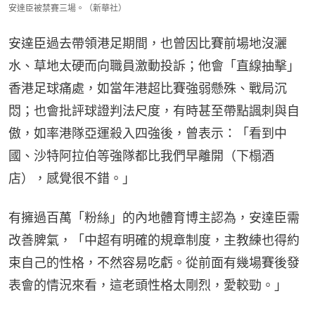
安達臣被禁賽三場。（新華社）
安達臣過去帶領港足期間，也曾因比賽前場地沒灑
水、草地太硬而向職員激動投訴；他會「直線抽擊」
香港足球痛處，如當年港超比賽強弱懸殊、戰局沉
悶；也會批評球證判法尺度，有時甚至帶點諷刺與自
傲，如率港隊亞運殺入四強後，曾表示：「看到中
國、沙特阿拉伯等強隊都比我們早離開（下榻酒
店），感覺很不錯。」
有擁過百萬「粉絲」的內地體育博主認為，安達臣需
改善脾氣，「中超有明確的規章制度，主教練也得約
束自己的性格，不然容易吃虧。從前面有幾場賽後發
表會的情況來看，這老頭性格太剛烈，愛較勁。」