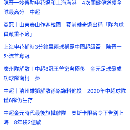
陳晉一妙傳助申花逼和上海海港 4次關鍵傳送獲全
隊最高分｜中超
亞冠｜山東泰山作客韓國 賽前離奇退出稱「隊內球
員嚴重不適」
上海申花補時3分鐘轟兩球稱霸中國超級盃 陳晉一
外流首奪冠
廣州隊解散︱中超8冠王曾窮奢極侈 金元足球最成
功球隊南柯一夢
中超｜滄州雄獅解散孫銘謙料他投 2020年中超球隊
僅6隊仍生存
中超金元時代最後旗幟離隊 奧斯卡限薪令下告別上
海 8年袋2億歐